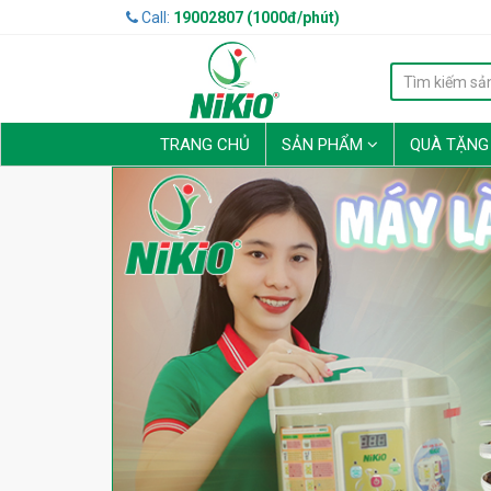
Call:
19002807 (1000đ/phút)
TRANG CHỦ
SẢN PHẨM
QUÀ TẶN