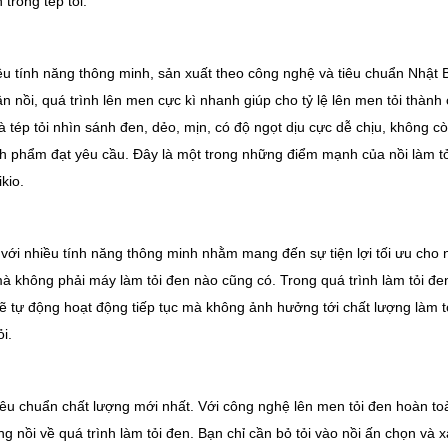
trong tép tỏi.
ều tính năng thông minh, sản xuất theo công nghệ và tiêu chuẩn Nhật
ân nồi, quá trình lên men cực kì nhanh giúp cho tỷ lệ lên men tỏi thàn
tép tỏi nhìn sánh đen, dẻo, mịn, có độ ngọt dịu cực dễ chịu, không cò
nh phẩm đạt yêu cầu. Đây là một trong những điểm mạnh của nồi làm t
kio.
 với nhiều tính năng thông minh nhằm mang đến sự tiện lợi tối ưu cho 
 mà không phải máy làm tỏi đen nào cũng có. Trong quá trình làm tỏi đen
 sẽ tự động hoạt động tiếp tục mà không ảnh hưởng tới chất lượng làm t
i.
tiêu chuẩn chất lượng mới nhất. Với công nghệ lên men tỏi đen hoàn to
ắng nồi về quá trình làm tỏi đen. Bạn chỉ cần bỏ tỏi vào nồi ấn chọn v