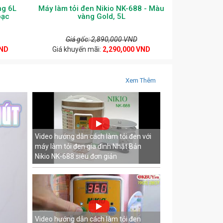
ng 6L
Máy làm tỏi đen Nikio NK-688 - Màu
bạc
vàng Gold, 5L
Giá gốc: 2,890,000 VND
VND
Giá khuyến mãi:
2,290,000 VND
Xem Thêm
Video hướng dẫn cách làm tỏi đen với
máy làm tỏi đen gia đình Nhật Bản
Nikio NK-688 siêu đơn giản
Video hướng dẫn cách làm tỏi đen