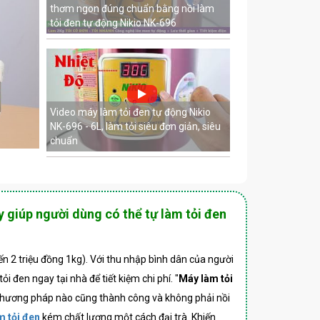
thơm ngon đúng chuẩn bằng nồi làm
tỏi đen tự động Nikio NK-696
Video máy làm tỏi đen tự động Nikio
NK-696 - 6L, làm tỏi siêu đơn giản, siêu
chuẩn
y giúp người dùng có thể tự làm tỏi đen
n 2 triệu đồng 1kg). Với thu nhập bình dân của người
 đen ngay tại nhà để tiết kiệm chi phí. "
Máy làm tỏi
i phương pháp nào cũng thành công và không phải nồi
m tỏi đen
kém chất lượng một cách đại trà. Khiến