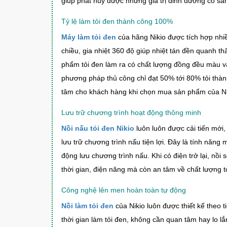
giúp phát huy được những giá trị dinh dưỡng có sẵn 
Tỷ lệ làm tỏi đen thành công 100%
Máy làm tỏi đen
của hãng Nikio được tích hợp nhi
chiều, gia nhiệt 360 độ giúp nhiệt tán đền quanh th
phẩm tỏi đen làm ra có chất lượng đồng đều màu và 
phương pháp thủ công chỉ đạt 50% tới 80% tỏi thà
tâm cho khách hàng khi chọn mua sản phẩm của Ni
Lưu trữ chương trình hoạt động thông minh
Nồi nấu tỏi đen Nikio
luôn luôn được cải tiến mới,
lưu trữ chương trình nấu tiện lợi. Đây là tính năng
động lưu chương trình nấu. Khi có điện trở lại, nồi
thời gian, điện năng mà còn an tâm về chất lượng tỏ
Công nghệ lên men hoàn toàn tự động
Nồi làm tỏi đen
của Nikio luôn được thiết kế theo 
thời gian làm tỏi đen, không cần quan tâm hay lo l