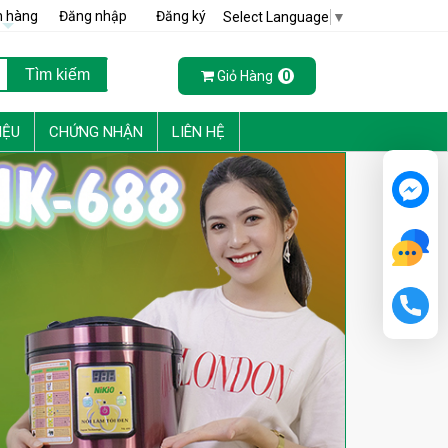
h hàng
Đăng nhập
Đăng ký
Select Language
▼
Giỏ Hàng
0
IỆU
CHỨNG NHẬN
LIÊN HỆ