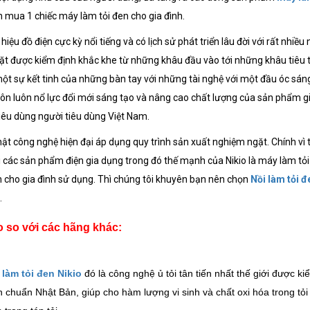
 mua 1 chiếc máy làm tỏi đen cho gia đình.
iệu đồ điện cực kỳ nổi tiếng và có lịch sử phát triển lâu đời với rất n
ặt được kiểm định khắc khe từ những khâu đầu vào tới những khâu tiêu
ột sự kết tinh của những bàn tay với những tài nghệ với một đầu óc sá
luôn luôn nổ lực đổi mới sáng tạo và nâng cao chất lượng của sản phẩm
iêu dùng người tiêu dùng Việt Nam.
 công nghệ hiện đại áp dụng quy trình sản xuất nghiệm ngặt. Chính vì th
ới các sản phẩm điện gia dụng trong đó thế mạnh của Nikio là máy làm tỏi
en cho gia đình sử dụng. Thì chúng tôi khuyên bạn nên chọn
Nồi làm tỏi đ
.
o so với các hãng khác:
làm tỏi đen Nikio
đó là công nghệ ủ tỏi tân tiến nhất thế giới được ki
chuẩn Nhật Bản, giúp cho hàm lượng vi sinh và chất oxi hóa trong tỏi 