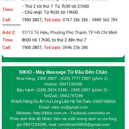
- Thứ 2 tới thứ 7: Từ 7h30 tới 21h00
Time:
- Chủ nhật: Từ 9h30 tới 19h00
Call:
1900 2807
, Tel/zalo:
0767 286 286
-
0888 560 789
Add 2:
57/13 Tô Hiệu, Phường Phú Thạnh, TP Hồ Chí Minh
Time:
8h00 tới 17h30, từ thứ 2 đến thứ 7
Call:
1900 2807
, Tel/zalo:
0946 256 286
NIKIO - Máy Massage Từ Đầu Đến Chân
Mua hàng: 1900 2807 - (028) 7777 2807 (phím 1) -
Hotline: 0947234596
Bảo hành: (028) 3974 2186 - 1900 2807 (phím 2) -
Tel/Zalo: 0941797286
Khách Hàng Dự Án Vui Lòng Liên Hệ Tel/Zalo:
0368788855
Email: nikio.vn@gmail.com
Website: http://Nikio.com.vn - Facbook.com/nikio.vn
Phản ánh thái độ Nhân Viên và chất lượng dịch vụ vui lòng
gọi 0947234596,
m
ail: minhthanh5859@gmail.com