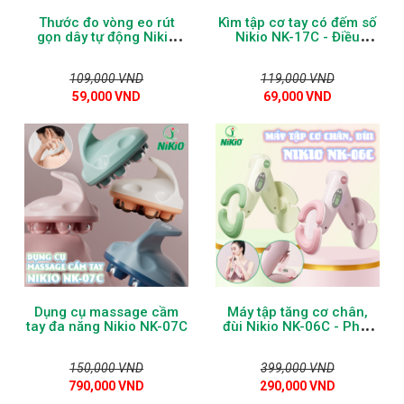
Thước đo vòng eo rút
Kìm tập cơ tay có đếm số
gọn dây tự động Nikio
Nikio NK-17C - Điều
NK-06TD - Dài 1.5m
chỉnh lực bóp từ 5kg đến
60kg
109,000 VND
119,000 VND
59,000 VND
69,000 VND
Dụng cụ massage cầm
Máy tập tăng cơ chân,
tay đa năng Nikio NK-07C
đùi Nikio NK-06C - Phát
minh mới cho đùi, tay
thon gọn một cách tự
150,000 VND
399,000 VND
nhiên
790,000 VND
290,000 VND