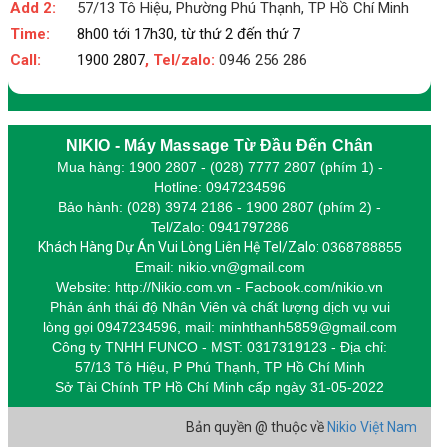
Add 2:
57/13 Tô Hiệu, Phường Phú Thạnh, TP Hồ Chí Minh
Time:
8h00 tới 17h30, từ thứ 2 đến thứ 7
Call:
1900 2807
, Tel/zalo:
0946 256 286
NIKIO - Máy Massage Từ Đầu Đến Chân
Mua hàng: 1900 2807 - (028) 7777 2807 (phím 1) -
Hotline: 0947234596
Bảo hành: (028) 3974 2186 - 1900 2807 (phím 2) -
Tel/Zalo: 0941797286
Khách Hàng Dự Án Vui Lòng Liên Hệ Tel/Zalo:
0368788855
Email: nikio.vn@gmail.com
Website: http://Nikio.com.vn - Facbook.com/nikio.vn
Phản ánh thái độ Nhân Viên và chất lượng dịch vụ vui
lòng gọi 0947234596,
m
ail: minhthanh5859@gmail.com
Công ty TNHH FUNCO - MST: 0317319123 - Địa chỉ:
57/13 Tô Hiệu, P Phú Thạnh, TP Hồ Chí Minh
Sở Tài Chính TP Hồ Chí Minh cấp
ngày 31-05-2022
Bản quyền @ thuộc về
Nikio Việt Nam