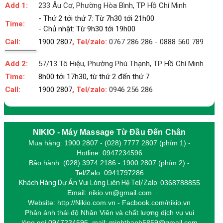
Add 1:
233 Âu Cơ, Phường Hòa Bình, TP Hồ Chí Minh
- Thứ 2 tới thứ 7: Từ 7h30 tới 21h00
Time:
- Chủ nhật: Từ 9h30 tới 19h00
Call:
1900 2807
, Tel/zalo:
0767 286 286
-
0888 560 789
Add 2:
57/13 Tô Hiệu, Phường Phú Thạnh, TP Hồ Chí Minh
Time:
8h00 tới 17h30, từ thứ 2 đến thứ 7
Call:
1900 2807
, Tel/zalo:
0946 256 286
NIKIO - Máy Massage Từ Đầu Đến Chân
Mua hàng: 1900 2807 - (028) 7777 2807 (phím 1) -
Hotline: 0947234596
Bảo hành: (028) 3974 2186 - 1900 2807 (phím 2) -
Tel/Zalo: 0941797286
Khách Hàng Dự Án Vui Lòng Liên Hệ Tel/Zalo:
0368788855
Email: nikio.vn@gmail.com
Website: http://Nikio.com.vn - Facbook.com/nikio.vn
Phản ánh thái độ Nhân Viên và chất lượng dịch vụ vui
lòng gọi 0947234596,
m
ail: minhthanh5859@gmail.com