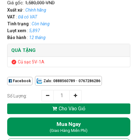
Giá gốc:
1,580,000 VND
Xuất xứ
:
Chính hãng
VAT
:
Đã có VAT
Tình trạng
:
Còn hàng
Lượt xem
:
5,897
Bảo hành
:
12 tháng
QUÀ TẶNG
Củ sạc 5V-1A
-
Facebook
Zalo: 0888560789
0767286286
Số Lượng:
Cho Vào Giỏ
Mua Ngay
(Giao Hàng Miễn Phí)