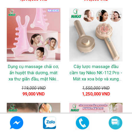
Dụng cụ massage chải cơ,
Cây lược massage đầu
ấn huyệt thái dương, mát
cầm tay Nikio NK-112 Pro -
xa thư giãn đầu, mặt Nikio
Mát xa xoa bóp và xung
NK-03C3
điện trị liệu giảm đau nhức
119,000 VND
1,550,000 VND
đầu
99,000 VND
1,250,000 VND