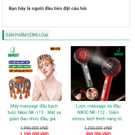
Bạn hãy là người đầu tiên đặt câu hỏi.
SẢN PHẨM CÙNG LOẠI
Máy massage đầu bạch
Lược massage da đầu
tuộc Nikio NK-113 - Mát xa
NIKIO NK-112 - Giảm
giảm đau nhức đầu, giảm
stress, kích thích nang tóc
stress, 20 chân
và ngăn ngừa tóc gãy rụng
1,990,000 VND
1,250,000 VND
1,390,000 VND
990,000 VND