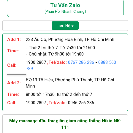
Tư Vấn Zalo
(Phản Hồi Nhanh Chóng)
Liên Hệ
Add 1:
233 Âu Cơ, Phường Hòa Bình, TP Hồ Chí Minh
- Thứ 2 tới thứ 7: Từ 7h30 tới 21h00
Time:
- Chủ nhật: Từ 9h30 tới 19h00
1900 2807
,Tel/zalo:
0767 286 286
-
0888 560
Call:
789
57/13 Tô Hiệu, Phường Phú Thạnh, TP Hồ Chí
Add 2:
Minh
Time:
8h00 tới 17h30, từ thứ 2 đến thứ 7
Call:
1900 2807
,Tel/zalo:
0946 256 286
Máy massage đầu thư giãn giảm căng thẳng Nikio NK-
111