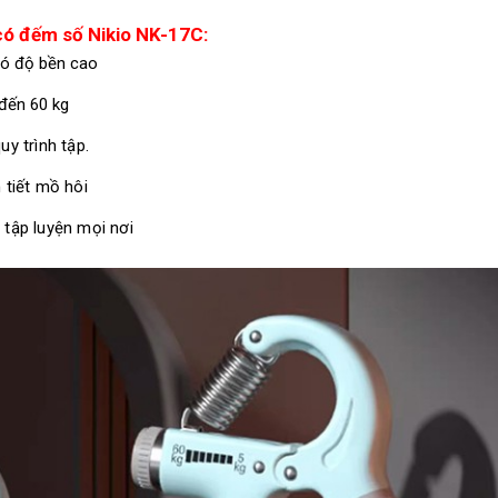
có đếm số Nikio NK-17C:
có độ bền cao
 đến 60 kg
y trình tập.
 tiết mồ hôi
 tập luyện mọi nơi