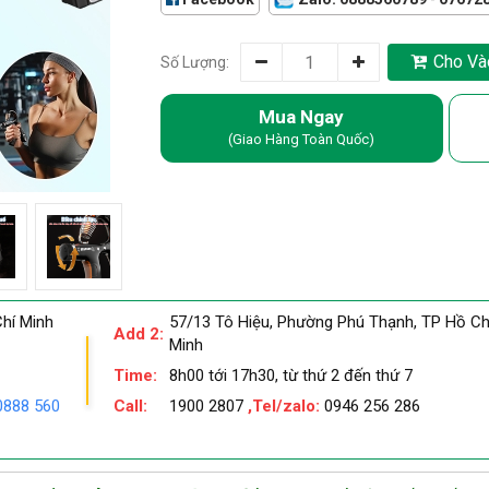
Cho Và
Số Lượng:
Mua Ngay
(Giao Hàng Toàn Quốc)
hí Minh
57/13 Tô Hiệu, Phường Phú Thạnh, TP Hồ Ch
Add 2:
Minh
Time:
8h00 tới 17h30, từ thứ 2 đến thứ 7
0888 560
Call:
1900 2807
,Tel/zalo:
0946 256 286