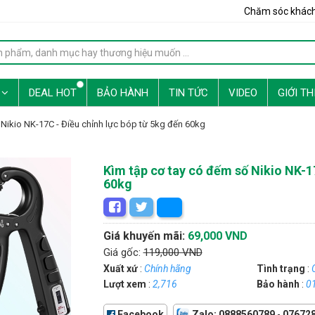
Chăm sóc khác
G
DEAL HOT
BẢO HÀNH
TIN TỨC
VIDEO
GIỚI TH
 Nikio NK-17C - Điều chỉnh lực bóp từ 5kg đến 60kg
Kìm tập cơ tay có đếm số Nikio NK-1
60kg
Giá khuyến mãi:
69,000 VND
Giá gốc:
119,000 VND
Xuất xứ
:
Chính hãng
Tình trạng
:
Lượt xem
:
2,716
Bảo hành
:
01
Facebook
Zalo: 0888560789
-
07672