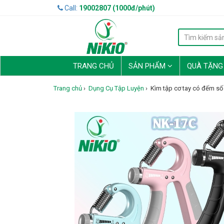
Call:
19002807 (1000đ/phút)
TRANG CHỦ
SẢN PHẨM
QUÀ TẶN
Trang chủ
›
Dụng Cụ Tập Luyện
›
Kìm tập cơ tay có đếm số