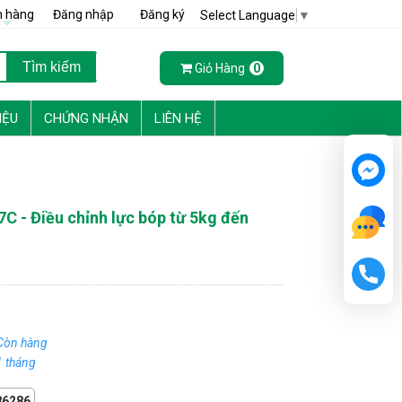
h hàng
Đăng nhập
Đăng ký
Select Language
▼
Giỏ Hàng
0
IỆU
CHỨNG NHẬN
LIÊN HỆ
7C - Điều chỉnh lực bóp từ 5kg đến
Còn hàng
 tháng
86286