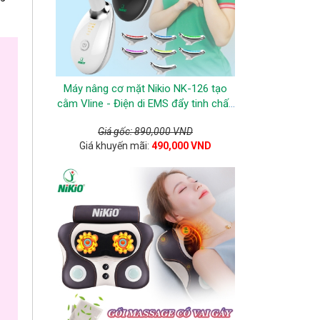
Máy nâng cơ mặt Nikio NK-126 tạo
cằm Vline - Điện di EMS đẩy tinh chất,
nâng cơ xóa nếp nhắn giúp trẻ hóa da
Giá gốc: 890,000 VND
Giá khuyến mãi:
490,000 VND