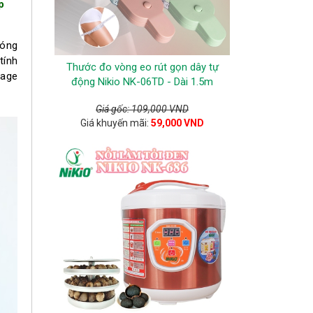
p
nóng
tính
Thước đo vòng eo rút gọn dây tự
sage
động Nikio NK-06TD - Dài 1.5m
Giá gốc: 109,000 VND
Giá khuyến mãi:
59,000 VND