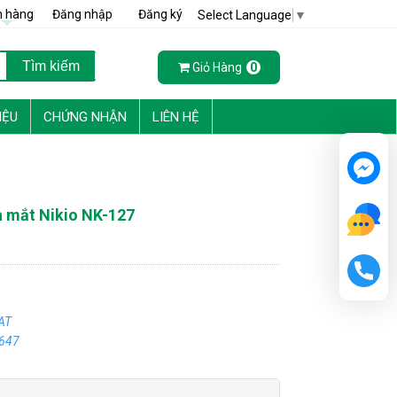
h hàng
Đăng nhập
Đăng ký
Select Language
▼
Giỏ Hàng
0
IỆU
CHỨNG NHẬN
LIÊN HỆ
à mắt Nikio NK-127
AT
,647