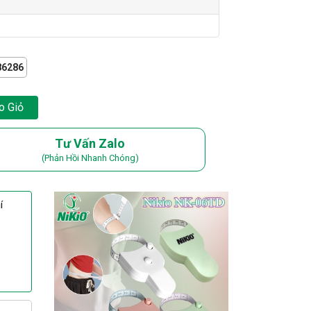
86286
o Giỏ
Tư Vấn Zalo
(Phản Hồi Nhanh Chóng)
í