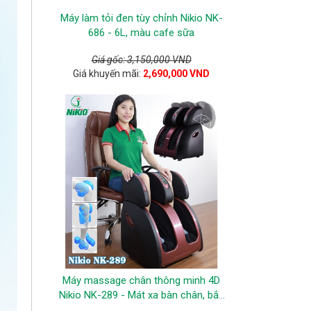
Máy làm tỏi đen tùy chỉnh Nikio NK-
686 - 6L, màu cafe sữa
Giá gốc: 3,150,000 VND
Giá khuyến mãi:
2,690,000 VND
Máy massage chân thông minh 4D
Nikio NK-289 - Mát xa bàn chân, bắp
chân, đùi và đầu gối