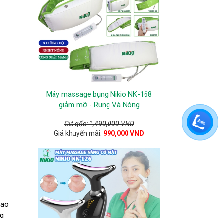
Máy massage bụng Nikio NK-168
giảm mỡ - Rung Và Nóng
Giá gốc: 1,490,000 VND
Giá khuyến mãi:
990,000 VND
rao
ng