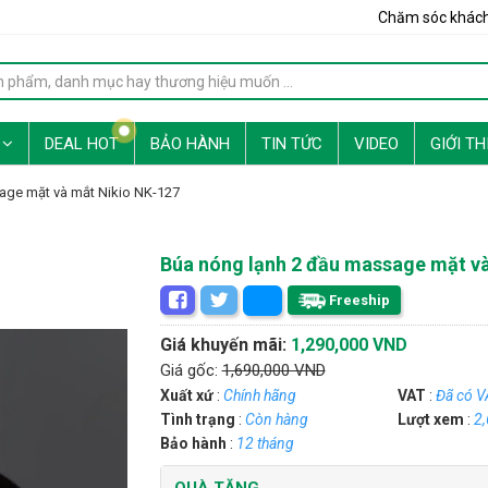
Chăm sóc khác
G
DEAL HOT
BẢO HÀNH
TIN TỨC
VIDEO
GIỚI TH
age mặt và mắt Nikio NK-127
Búa nóng lạnh 2 đầu massage mặt v
Freeship
Giá khuyến mãi:
1,290,000 VND
Giá gốc:
1,690,000 VND
Xuất xứ
:
Chính hãng
VAT
:
Đã có V
Tình trạng
:
Còn hàng
Lượt xem
:
2
Bảo hành
:
12 tháng