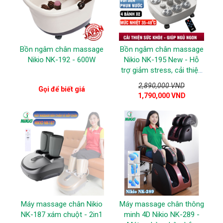
Bồn ngâm chân massage
Bồn ngâm chân massage
Nikio NK-192 - 600W
Nikio NK-195 New - Hỗ
trợ giảm stress, cải thiện
giấc ngủ, tăng tuần hoàn
2,890,000 VND
Gọi để biết giá
máu - Màu Trắng
1,790,000 VND
Máy massage chân Nikio
Máy massage chân thông
NK-187 xám chuột - 2in1
minh 4D Nikio NK-289 -