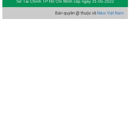
Sở Tài Chính TP Hồ Chí Minh cấp
ngày 31-05-2022
Bản quyền @ thuộc về
Nikio Việt Nam