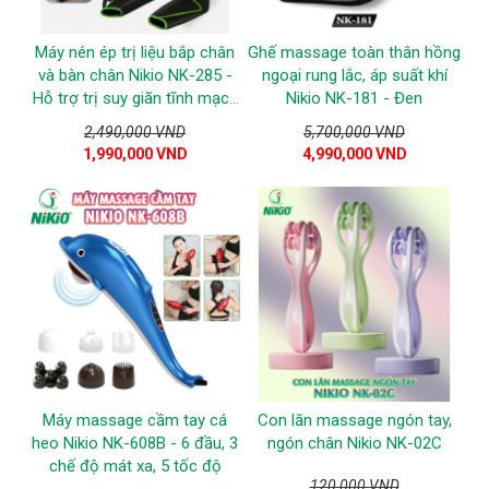
Máy nén ép trị liệu bắp chân
Ghế massage toàn thân hồng
và bàn chân Nikio NK-285 -
ngoại rung lắc, áp suất khí
Hỗ trợ trị suy giãn tĩnh mạch
Nikio NK-181 - Đen
chân và đau nhức chân -
2,490,000 VND
5,700,000 VND
Xanh lá
1,990,000 VND
4,990,000 VND
Máy massage cầm tay cá
Con lăn massage ngón tay,
heo Nikio NK-608B - 6 đầu, 3
ngón chân Nikio NK-02C
chế độ mát xa, 5 tốc độ
120,000 VND