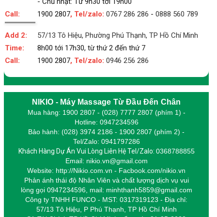
- Chủ nhật: Từ 9h30 tới 19h00
Call:
1900 2807
, Tel/zalo:
0767 286 286
-
0888 560 789
Add 2:
57/13 Tô Hiệu, Phường Phú Thạnh, TP Hồ Chí Minh
Time:
8h00 tới 17h30, từ thứ 2 đến thứ 7
Call:
1900 2807
, Tel/zalo:
0946 256 286
NIKIO - Máy Massage Từ Đầu Đến Chân
Mua hàng: 1900 2807 - (028) 7777 2807 (phím 1) -
Hotline: 0947234596
Bảo hành: (028) 3974 2186 - 1900 2807 (phím 2) -
Tel/Zalo: 0941797286
Khách Hàng Dự Án Vui Lòng Liên Hệ Tel/Zalo:
0368788855
Email: nikio.vn@gmail.com
Website: http://Nikio.com.vn - Facbook.com/nikio.vn
Phản ánh thái độ Nhân Viên và chất lượng dịch vụ vui
lòng gọi 0947234596,
m
ail: minhthanh5859@gmail.com
Công ty TNHH FUNCO - MST: 0317319123 - Địa chỉ:
57/13 Tô Hiệu, P Phú Thạnh, TP Hồ Chí Minh