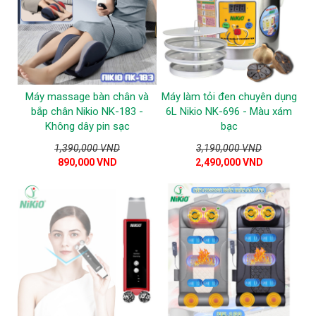
Máy massage bàn chân và
Máy làm tỏi đen chuyên dụng
bắp chân Nikio NK-183 -
6L Nikio NK-696 - Màu xám
Không dây pin sạc
bạc
1,390,000 VND
3,190,000 VND
890,000 VND
2,490,000 VND