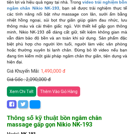
tiện lợi và hiệu quả ngay tại nhà. Trong
video trải nghiệm bồn
ngâm chân Nikio NK-193
, bạn sẽ được trải nghiệm thực tế
các tính năng nổi bật như massage con lăn, sưởi ấm bằng
nhiệt hồng ngoại, sủi bọt thư giãn giúp giảm đau nhức, lưu
thông máu và cải thiện giấc ngủ. Với thiết kế gấp gọn thông
minh, Nikio NK-193 dễ dàng cất giữ, tiết kiệm không gian mà
vẫn đảm bảo độ bền và an toàn khi sử dụng. Sản phẩm đặc
biệt phù hợp cho người lớn tuổi, người làm việc văn phòng
hoặc thường xuyên bị lạnh chân. Đừng bỏ lỡ video nếu bạn
đang tìm kiếm một giải pháp ngâm chân thư giãn, tiện dụng và
hiện đại.
Giá Khuyến Mãi:
1,490,000 đ
Giá Gốc : 2,090,000 đ
Xem Chi Tiết
Thêm Vào Giỏ Hàng
ồn ngâm chân
Thông số kỹ thuật b
massage gấp gọn Nikio NK-193
Model: 
NK-193