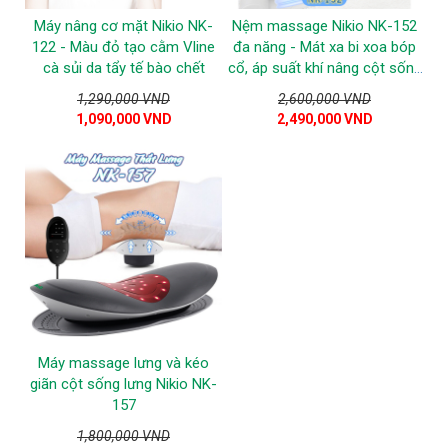
Máy nâng cơ mặt Nikio NK-
Nệm massage Nikio NK-152
122 - Màu đỏ tạo cằm Vline
đa năng - Mát xa bi xoa bóp
cà sủi da tẩy tế bào chết
cổ, áp suất khí nâng cột sống
lưng, rung, nhiệt nóng
1,290,000 VND
2,600,000 VND
1,090,000 VND
2,490,000 VND
Máy massage lưng và kéo
giãn cột sống lưng Nikio NK-
157
1,800,000 VND