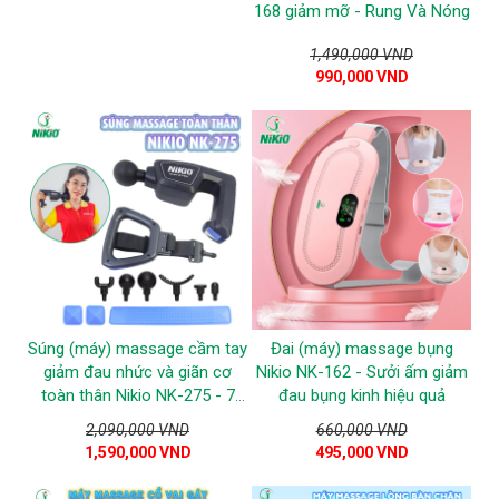
168 giảm mỡ - Rung Và Nóng
1,490,000 VND
990,000 VND
Súng (máy) massage cầm tay
Đai (máy) massage bụng
giảm đau nhức và giãn cơ
Nikio NK-162 - Sưởi ấm giảm
toàn thân Nikio NK-275 - 7
đau bụng kinh hiệu quả
đầu, 6 tốc độ mát xa
2,090,000 VND
660,000 VND
1,590,000 VND
495,000 VND