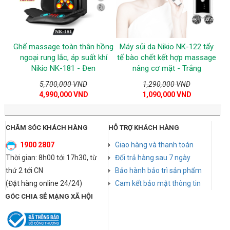
Ghế massage toàn thân hồng
Máy sủi da Nikio NK-122 tẩy
ngoại rung lắc, áp suất khí
tế bào chết kết hợp massage
Nikio NK-181 - Đen
nâng cơ mặt - Trắng
5,700,000 VND
1,290,000 VND
4,990,000 VND
1,090,000 VND
CHĂM SÓC KHÁCH HÀNG
HỖ TRỢ KHÁCH HÀNG
1900 2807
Giao hàng và thanh toán
Thời gian: 8h00 tới 17h30, từ
Đổi trả hàng sau 7 ngày
thứ 2 tới CN
Bảo hành bảo trì sản phẩm
(Đặt hàng online 24/24)
Cam kết bảo mật thông tin
GÓC CHIA SẺ MẠNG XÃ HỘI