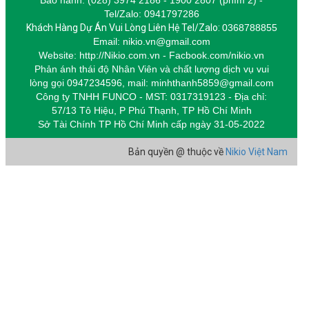
Tel/Zalo: 0941797286
Khách Hàng Dự Án Vui Lòng Liên Hệ Tel/Zalo:
0368788855
Email: nikio.vn@gmail.com
Website: http://Nikio.com.vn - Facbook.com/nikio.vn
Phản ánh thái độ Nhân Viên và chất lượng dịch vụ vui
lòng gọi 0947234596,
m
ail: minhthanh5859@gmail.com
Công ty TNHH FUNCO - MST: 0317319123 - Địa chỉ:
57/13 Tô Hiệu, P Phú Thạnh, TP Hồ Chí Minh
Sở Tài Chính TP Hồ Chí Minh cấp
ngày 31-05-2022
Bản quyền @ thuộc về
Nikio Việt Nam