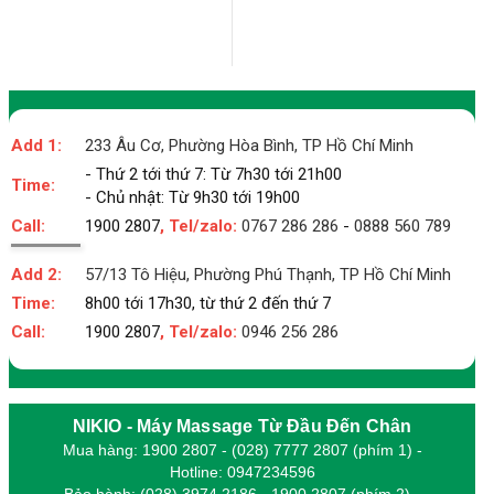
Add 1:
233 Âu Cơ, Phường Hòa Bình, TP Hồ Chí Minh
- Thứ 2 tới thứ 7: Từ 7h30 tới 21h00
Time:
- Chủ nhật: Từ 9h30 tới 19h00
Call:
1900 2807
, Tel/zalo:
0767 286 286
-
0888 560 789
Add 2:
57/13 Tô Hiệu, Phường Phú Thạnh, TP Hồ Chí Minh
Time:
8h00 tới 17h30, từ thứ 2 đến thứ 7
Call:
1900 2807
, Tel/zalo:
0946 256 286
NIKIO - Máy Massage Từ Đầu Đến Chân
Mua hàng: 1900 2807 - (028) 7777 2807 (phím 1) -
Hotline: 0947234596
Bảo hành: (028) 3974 2186 - 1900 2807 (phím 2) -