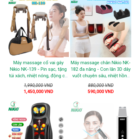
Máy massage cổ vai gáy
Máy massage chân Nikio NK-
Nikio NK-139 - Pin sạc, tặng
182 đa năng - Con lăn 3D dây
túi xách, nhiệt nóng, động cơ
vuốt chuyên sâu, nhiệt hồng
không chổi than êm ái bền bỉ
ngoại
1,990,000 VND
880,000 VND
1,450,000 VND
590,000 VND