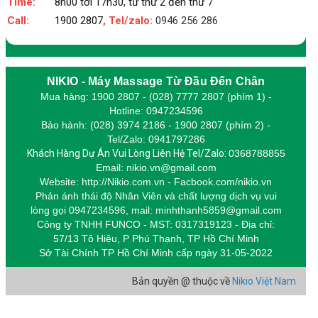
Time:
8h00 tới 17h30, từ thứ 2 đến thứ 7
Call:
1900 2807
, Tel/zalo:
0946 256 286
NIKIO - Máy Massage Từ Đầu Đến Chân
Mua hàng: 1900 2807 - (028) 7777 2807 (phím 1) -
Hotline: 0947234596
Bảo hành: (028) 3974 2186 - 1900 2807 (phím 2) -
Tel/Zalo: 0941797286
Khách Hàng Dự Án Vui Lòng Liên Hệ Tel/Zalo:
0368788855
Email: nikio.vn@gmail.com
Website: http://Nikio.com.vn - Facbook.com/nikio.vn
Phản ánh thái độ Nhân Viên và chất lượng dịch vụ vui
lòng gọi 0947234596,
m
ail: minhthanh5859@gmail.com
Công ty TNHH FUNCO - MST: 0317319123 - Địa chỉ:
57/13 Tô Hiệu, P Phú Thạnh, TP Hồ Chí Minh
Sở Tài Chính TP Hồ Chí Minh cấp
ngày 31-05-2022
Bản quyền @ thuộc về
Nikio Việt Nam