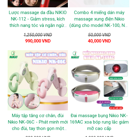
Lược massage da đầu NIKIO
Combo 4 miếng dán máy
NK-112 - Giảm stress, kích
massage xung điện Nikio
thích nang tóc và ngăn ngừa
(dùng cho model NK-100, NK-
tóc gãy rụng
101, NK-102, NK-103, NK-105)
1,250,000 VND
50,000 VND
990,000 VND
40,000 VND
Máy tập tăng cơ chân, đùi
Đai massage bụng Nikio NK-
Nikio NK-06C - Phát minh mới
169AC xoa bóp rung lắc giảm
cho đùi, tay thon gọn một
mỡ cao cấp
cách tự nhiên