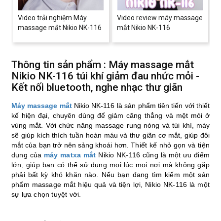
Video trải nghiệm Máy
Video review máy massage
massage mắt Nikio NK-116
mắt Nikio NK-116
Thông tin sản phẩm : Máy massage mắt
Nikio NK-116 túi khí giảm đau nhức mỏi -
Kết nối bluetooth, nghe nhạc thư giãn
Máy massage mắt
 Nikio NK-116 là sản phẩm tiên tiến với thiết 
kế hiện đại, chuyên dùng để giảm căng thẳng và mệt mỏi ở 
vùng mắt. Với chức năng massage rung nóng và túi khí, máy 
sẽ giúp kích thích tuần hoàn máu và thư giãn cơ mắt, giúp đôi 
mắt của bạn trở nên sảng khoái hơn. T
hiết kế nhỏ gọn và tiện 
dụng của 
máy matxa mắt
 Nikio NK-116 cũng là một ưu điểm 
lớn, giúp bạn có thể sử dụng mọi lúc mọi nơi mà không gặp 
phải bất kỳ khó khăn nào. Nếu bạn đang tìm kiếm một sản 
phẩm massage mắt hiệu quả và tiện lợi, Nikio NK-116 là một 
sự lựa chọn tuyệt vời.