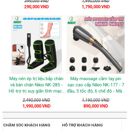
399,000 VND
1,990,000 VND
290,000 VND
1,790,000 VND
Máy nén ép trị liệu bắp chân
Máy massage cầm tay pin
và bàn chân Nikio NK-285 -
sạc cao cấp Nikio NK-177 - 7
Hỗ trợ trị suy giãn tĩnh mạch
đầu, 5 tốc độ, 6 chế độ - Màu
chân và đau nhức chân -
xám
2,490,000 VND
1,190,000 VND
Xanh lá
1,990,000 VND
890,000 VND
CHĂM SÓC KHÁCH HÀNG
HỖ TRỢ KHÁCH HÀNG