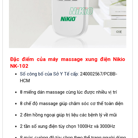
Đặc điểm của máy massage xung điện Nikio
NK-102
Số công bố của Sở Y Tế cấ
p
:
240002567/PCBB-
HCM
8 miếng dán massage cùng lúc được nhiều vị trí
8 chế độ massage giúp chăm sóc cơ thể toàn diện
2 đèn hồng ngoại giúp trị liệu các bệnh lý về mũi
2 tần số xung điện tùy chọn 1000Hz và 3000Hz
8 mức cường độ tùy chọn theo thể trạng người dùng