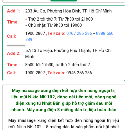
Add 1:
233 Âu Cơ, Phường Hòa Bình, TP Hồ Chí Minh
- Thứ 2 tới thứ 7: Từ 7h30 tới 21h00
Time:
- Chủ nhật: Từ 9h30 tới 19h00
1900 2807
,Tel/zalo:
0767 286 286
-
0888 560
Call:
789
57/13 Tô Hiệu, Phường Phú Thạnh, TP Hồ Chí
Add 2:
Minh
Time:
8h00 tới 17h30, từ thứ 2 đến thứ 7
Call:
1900 2807
,Tel/zalo:
0946 256 286
Máy massage xung điện kết hợp đèn hồng ngoại trị
liệu mũi Nikio NK-102, dòng cải tiến mới, công nghệ
điện xung từ Nhật Bản giúp hỗ trợ giảm đau mỏi
nhanh. Máy xung điện 8 miếng dán trị liệu toàn thân
Máy massage xung điện kết hợp đèn hồng ngoại trị liệu 
mũi Nikio NK-102 - 8 miếng dán là sản phẩm nổi bật nhất 