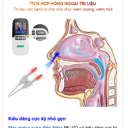
Kiểu dáng cực kỳ nhỏ gọn
Máy matxa xung điện Nikio
NK-102
có kiểu dáng cực kỳ