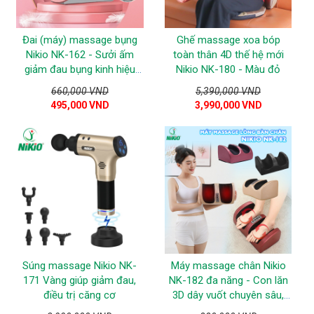
Đai (máy) massage bụng
Ghế massage xoa bóp
Nikio NK-162 - Sưởi ấm
toàn thân 4D thế hệ mới
giảm đau bụng kinh hiệu
Nikio NK-180 - Màu đỏ
quả
660,000 VND
5,390,000 VND
495,000 VND
3,990,000 VND
Súng massage Nikio NK-
Máy massage chân Nikio
171 Vàng giúp giảm đau,
NK-182 đa năng - Con lăn
điều trị căng cơ
3D dây vuốt chuyên sâu,
nhiệt hồng ngoại