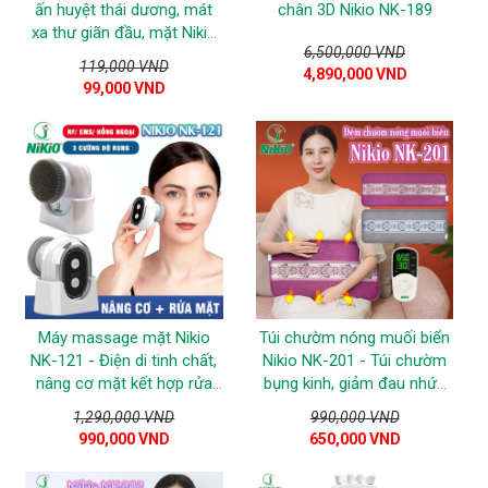
ấn huyệt thái dương, mát
chân 3D Nikio NK-189
xa thư giãn đầu, mặt Nikio
6,500,000 VND
NK-03C3
119,000 VND
4,890,000 VND
99,000 VND
Máy massage mặt Nikio
Túi chườm nóng muối biển
NK-121 - Điện di tinh chất,
Nikio NK-201 - Túi chườm
nâng cơ mặt kết hợp rửa
bụng kinh, giảm đau nhức
mặt
mỏi toàn thân
1,290,000 VND
990,000 VND
990,000 VND
650,000 VND