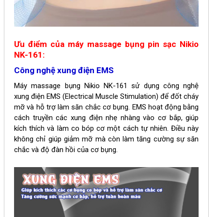
Ưu điểm của
m
áy massage bụng pin sạc Nikio
NK-161:
Công nghệ xung điện EMS
Máy massage bụng
Nikio NK-161
sử dụng công nghệ
xung điện EMS (Electrical Muscle Stimulation) để đốt cháy
mỡ và hỗ trợ làm săn chắc cơ bụng. EMS hoạt động bằng
cách truyền các xung điện nhẹ nhàng vào cơ bắp, giúp
kích thích và làm co bóp cơ một cách tự nhiên. Điều này
không chỉ giúp giảm mỡ mà còn làm tăng cường sự săn
chắc và độ đàn hồi của cơ bụng.