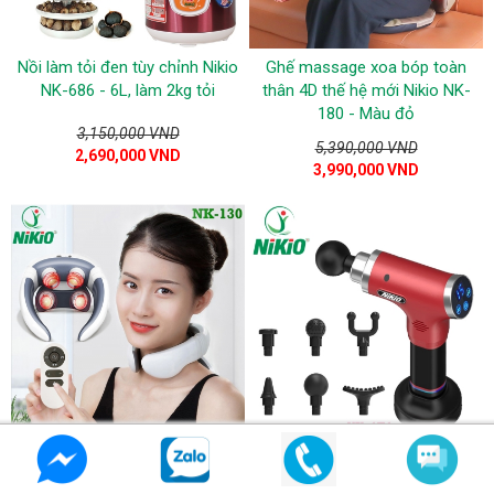
Nồi làm tỏi đen tùy chỉnh Nikio
Ghế massage xoa bóp toàn
NK-686 - 6L, làm 2kg tỏi
thân 4D thế hệ mới Nikio NK-
180 - Màu đỏ
3,150,000 VND
5,390,000 VND
2,690,000 VND
3,990,000 VND
Máy massage cổ gáy Nikio NK-
Súng massage cầm tay Nikio
130 xung điện trị liệu cao cấp -
NK-171 - Màu đỏ tím, nhiều chế