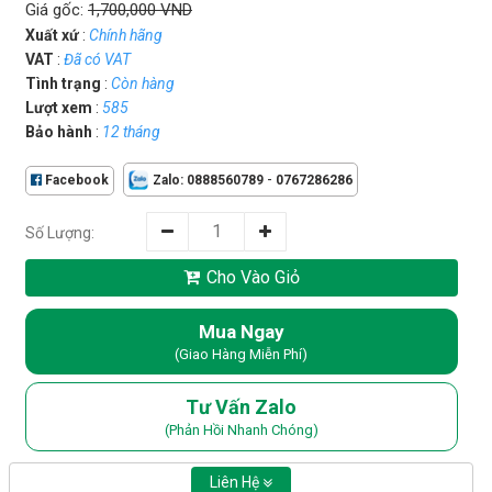
Giá gốc:
1,700,000 VND
Xuất xứ
:
Chính hãng
VAT
:
Đã có VAT
Tình trạng
:
Còn hàng
Lượt xem
:
585
Bảo hành
:
12 tháng
-
Facebook
Zalo: 0888560789
0767286286
Số Lượng:
Cho Vào Giỏ
Mua Ngay
(Giao Hàng Miễn Phí)
Tư Vấn Zalo
(Phản Hồi Nhanh Chóng)
Liên Hệ