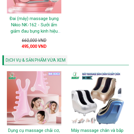
Đai (máy) massage bụng
Nikio NK-162 - Sưởi ấm
giảm đau bụng kinh hiệu
quả
660,000 VND
495,000 VND
DỊCH VỤ & SẢN PHẨM VỪA XEM
Dụng cụ massage chải cơ,
Máy massage chân và bắp