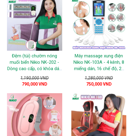
Đệm (túi) chườm nóng
Máy massage xung điện
muối biển Nikio NK-202 -
Nikio NK-103A - 4 kênh, 8
Dòng cao cấp, có khóa dán
miếng dán, 16 chế độ, 20
đeo cố định
cường độ tùy chỉnh
1,190,000 VND
1,280,000 VND
790,000 VND
750,000 VND