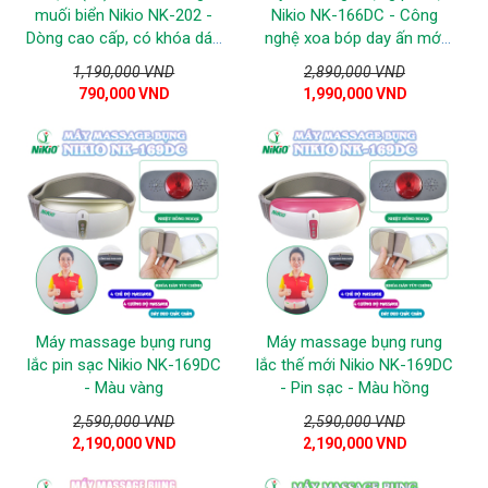
muối biển Nikio NK-202 -
Nikio NK-166DC - Công
Dòng cao cấp, có khóa dán
nghệ xoa bóp day ấn mới
đeo cố định
kết hợp nhiệt nóng và hồng
1,190,000 VND
2,890,000 VND
ngoại
790,000 VND
1,990,000 VND
Máy massage bụng rung
Máy massage bụng rung
lắc pin sạc Nikio NK-169DC
lắc thế mới Nikio NK-169DC
- Màu vàng
- Pin sạc - Màu hồng
2,590,000 VND
2,590,000 VND
2,190,000 VND
2,190,000 VND