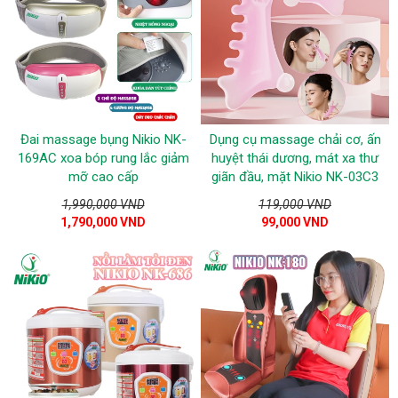
Đai massage bụng Nikio NK-
Dụng cụ massage chải cơ, ấn
169AC xoa bóp rung lắc giảm
huyệt thái dương, mát xa thư
mỡ cao cấp
giãn đầu, mặt Nikio NK-03C3
1,990,000 VND
119,000 VND
1,790,000 VND
99,000 VND