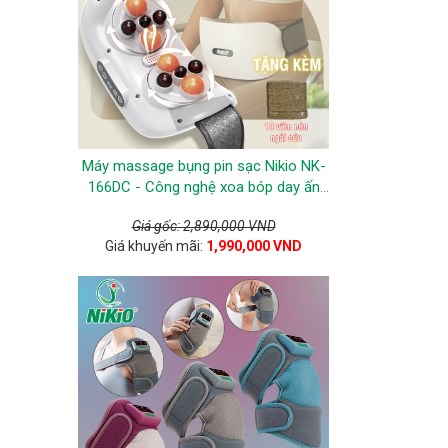
Máy massage bụng pin sạc Nikio NK-
166DC - Công nghệ xoa bóp day ấn
mới kết hợp nhiệt nóng và hồng ngoại
Giá gốc: 2,890,000 VND
Giá khuyến mãi:
1,990,000 VND