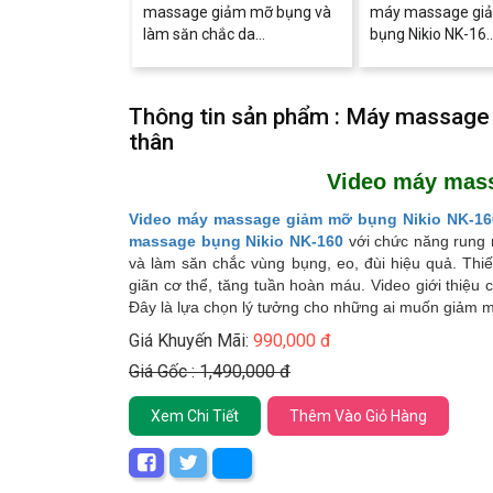
massage giảm mỡ bụng và
máy massage gi
làm săn chắc da...
bụng Nikio NK-16..
Thông tin sản phẩm : Máy massage
thân
Video máy mas
Video máy massage giảm mỡ bụng Nikio NK-16
massage bụng Nikio NK-160
với chức năng rung n
và làm săn chắc vùng bụng, eo, đùi hiệu quả. Thiế
giãn cơ thể, tăng tuần hoàn máu. Video giới thiệu c
Đây là lựa chọn lý tưởng cho những ai muốn giảm mỡ
Giá Khuyến Mãi:
990,000 đ
Giá Gốc : 1,490,000 đ
Xem Chi Tiết
Thêm Vào Giỏ Hàng