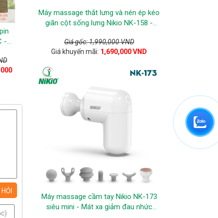
Máy massage thắt lưng và nén ép kéo
giãn cột sống lưng Nikio NK-158 -
pin
Không dây pin sạc
 -
Giá gốc: 1,990,000 VND
ay ấn
Giá khuyến mãi:
1,690,000 VND
VND
ng và
,000
Máy massage cầm tay Nikio NK-173
siêu mini - Mát xa giảm đau nhức
toàn thân, màu trắng