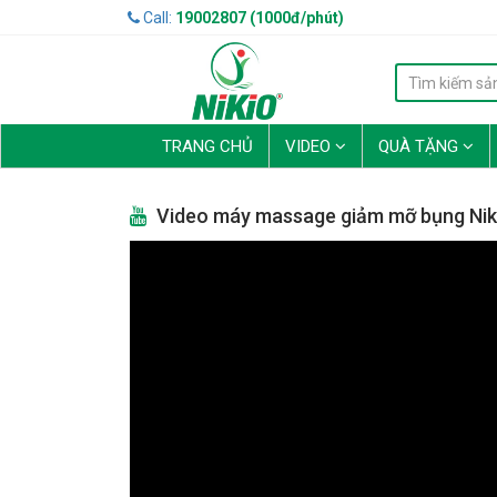
Call:
19002807 (1000đ/phút)
TRANG CHỦ
VIDEO
QUÀ TẶNG
Video máy massage giảm mỡ bụng Nik