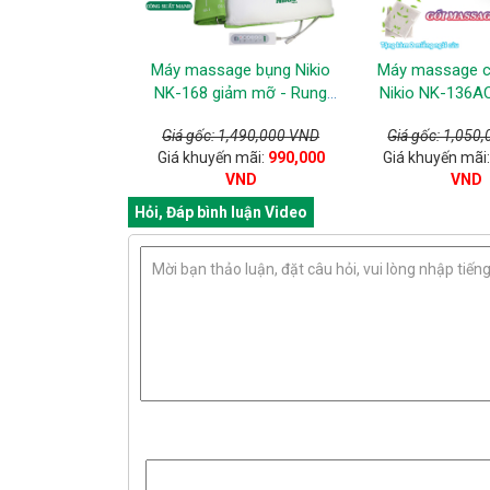
Máy massage bụng Nikio
Máy massage c
NK-168 giảm mỡ - Rung
Nikio NK-136AC
Và Nóng
đấm bóp 
Giá gốc: 1,490,000 VND
Giá gốc: 1,050
Giá khuyến mãi:
990,000
Giá khuyến mãi
VND
VND
Hỏi, Đáp bình luận Video