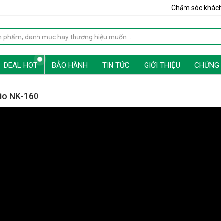
Chăm sóc khác
DEAL HOT
BẢO HÀNH
TIN TỨC
GIỚI THIỆU
CHỨNG
io NK-160