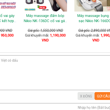
ổ vai gáy
Máy massage đấm bóp
Máy massage bụng 
 kết hợp
Nikio NK-136DC cổ vai gáy,
sạc Nikio NK-166DC
lưng
lưng cao cấp - Pin sạc
Công nghệ xoa bóp d
,000 VND
Giá gốc: 1,550,000 VND
Giá gốc: 2,890,000 
mới kết hợp nhiệt nó
:
950,000
Giá khuyến mãi:
1,190,000
Giá khuyến mãi:
1,990
hồng ngoại
VND
VND