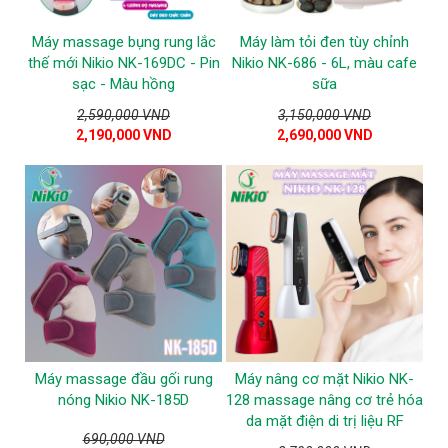
Máy massage bụng rung lắc
Máy làm tỏi đen tùy chỉnh
thế mới Nikio NK-169DC - Pin
Nikio NK-686 - 6L, màu cafe
sạc - Màu hồng
sữa
2,590,000 VND
3,150,000 VND
2,190,000 VND
2,690,000 VND
Máy massage đầu gối rung
Máy nâng cơ mặt Nikio NK-
nóng Nikio NK-185D
128 massage nâng cơ trẻ hóa
da mặt điện di trị liệu RF
690,000 VND