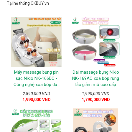
Tại hệ thống OKBUY.vn
Máy massage bụng pin
Đai massage bụng Nikio
sạc Nikio NK-166DC -
NK-169AC xoa bóp rung
Công nghệ xoa bóp day
lắc giảm mỡ cao cấp
ấn mới kết hợp nhiệt nóng
2,890,000 VND
1,990,000 VND
và hồng ngoại
1,990,000 VND
1,790,000 VND