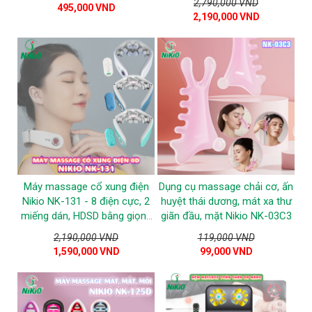
2,790,000 VND
495,000 VND
2,190,000 VND
Máy massage cổ xung điện
Dụng cụ massage chải cơ, ấn
Nikio NK-131 - 8 điện cực, 2
huyệt thái dương, mát xa thư
miếng dán, HDSD bằng giọng
giãn đầu, mặt Nikio NK-03C3
nói
2,190,000 VND
119,000 VND
1,590,000 VND
99,000 VND