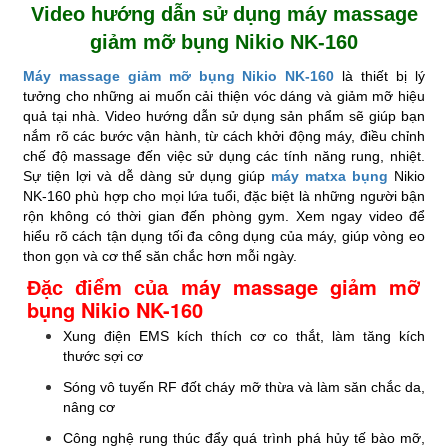
Video hướng dẫn sử dụng máy massage
giảm mỡ bụng Nikio NK-160
Máy massage giảm mỡ bụng Nikio NK-160
là thiết bị lý
tưởng cho những ai muốn cải thiện vóc dáng và giảm mỡ hiệu
quả tại nhà. Video hướng dẫn sử dụng sản phẩm sẽ giúp bạn
nắm rõ các bước vận hành, từ cách khởi động máy, điều chỉnh
chế độ massage đến việc sử dụng các tính năng rung, nhiệt.
Sự tiện lợi và dễ dàng sử dụng giúp
máy matxa bụng
Nikio
NK-160 phù hợp cho mọi lứa tuổi, đặc biệt là những người bận
rộn không có thời gian đến phòng gym. Xem ngay video để
hiểu rõ cách tận dụng tối đa công dụng của máy, giúp vòng eo
thon gọn và cơ thể săn chắc hơn mỗi ngày.
áy massage giảm mỡ
Đặc điểm của m
bụng Nikio NK-160
Xung điện EMS kích thích cơ co thắt,
làm tăng kích
thước sợi cơ
Sóng vô tuyến RF đốt cháy mỡ thừa và làm săn chắc da,
nâng cơ
Công nghệ rung thúc đẩy quá trình
phá hủy tế bào mỡ,