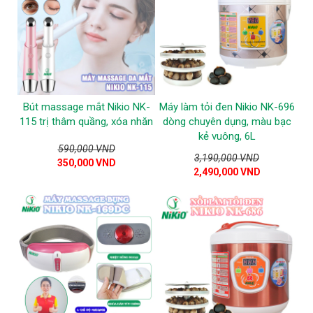
Bút massage mắt Nikio NK-
Máy làm tỏi đen Nikio NK-696
115 trị thâm quầng, xóa nhăn
dòng chuyên dụng, màu bạc
kẻ vuông, 6L
590,000 VND
3,190,000 VND
350,000 VND
2,490,000 VND