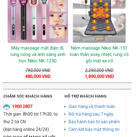
Máy massage mặt điện đi,
Nệm massage Nikio NK-151
rung nóng và ánh sáng sinh
toàn thân xoay, nhiệt, rung có
học Nikio NK-125D
gối mát xa cổ
790,000 VND
2,290,000 VND
480,000 VND
1,890,000 VND
CHĂM SÓC KHÁCH HÀNG
HỖ TRỢ KHÁCH HÀNG
1900 2807
Giao hàng và thanh toán
Thời gian: 8h00 tới 17h30, từ
Đổi trả hàng sau 7 ngày
thứ 2 tới CN
Bảo hành bảo trì sản phẩm
(Đặt hàng online 24/24)
Cam kết bảo mật thông tin