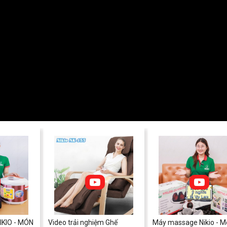
KIO - MÓN
Video trải nghiệm Ghế
Máy massage Nikio - M