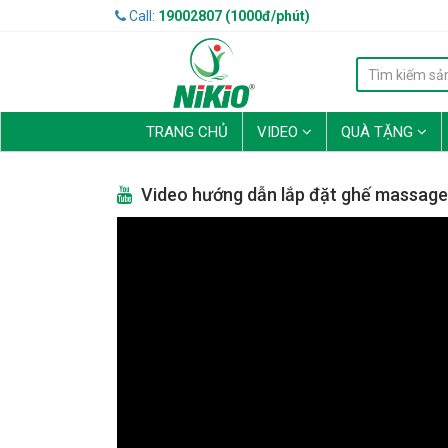
Call:
19002807 (1000đ/phút)
TRANG CHỦ
VIDEO
QUÀ TẶNG
Video hướng dẫn lắp đặt ghế massage 