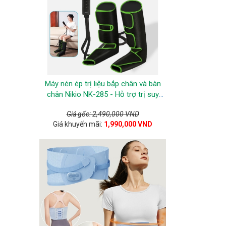
Máy nén ép trị liệu bắp chân và bàn
chân Nikio NK-285 - Hỗ trợ trị suy
giãn tĩnh mạch chân và đau nhức
Giá gốc: 2,490,000 VND
chân - Xanh lá
Giá khuyến mãi:
1,990,000 VND