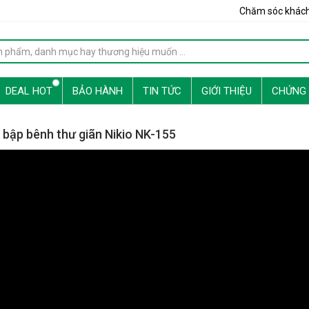
Chăm sóc khác
DEAL HOT
BẢO HÀNH
TIN TỨC
GIỚI THIỆU
CHỨNG
bập bênh thư giãn Nikio NK-155