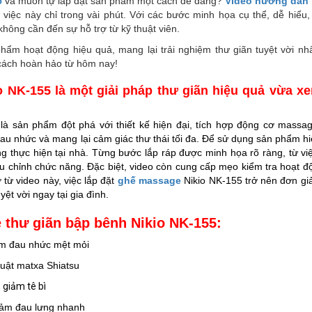
5
và muốn tự lắp đặt sản phẩm một cách dễ dàng?
Video hướng dẫn 
 việc này chỉ trong vài phút.
Với các bước minh họa cụ thể, dễ hiểu,
ông cần đến sự hỗ trợ từ kỹ thuật viên.
m hoạt động hiệu quả, mang lại trải nghiệm thư giãn tuyệt vời nh
ách hoàn hảo từ hôm nay!
NK-155 là một giải pháp thư giãn hiệu quả vừa xe
là sản phẩm đột phá với thiết kế hiện đại, tích hợp động cơ massa
u nhức và mang lại cảm giác thư thái tối đa. Để sử dụng sản phẩm hi
ng thực hiện tại nhà. Từng bước lắp ráp được minh họa rõ ràng, từ vi
u chỉnh chức năng. Đặc biệt, video còn cung cấp mẹo kiểm tra hoạt đ
từ video này, việc lắp đặt
ghế massage
Nikio NK-155 trở nên đơn giả
ệt vời ngay tại gia đình.
 thư giãn bập bênh Nikio NK-155:
ảm đau nhức mệt mỏi
uật matxa Shiatsu
 giảm tê bì
iảm đau lưng nhanh