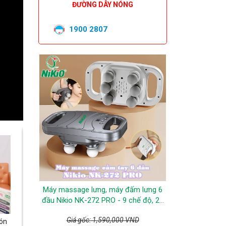
ĐƯỜNG DÂY NÓNG
1900 2807
Máy massage lưng, máy đấm lưng 6
đầu Nikio NK-272 PRO - 9 chế độ, 20
cường độ, pin sạc
Giá gốc: 1,590,000 VND
ón