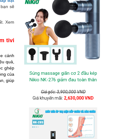
lắp đặt
 bạn sẽ
ất. Xem
m tivi
ge cánh
ệu quả,
ệc ghép
Súng massage giãn cơ 2 đầu kép
ộng của
Nikio NK-276 giảm đau toàn thân
n, giúp
Giá gốc: 3,900,000 VND
Giá khuyến mãi:
2,630,000 VND