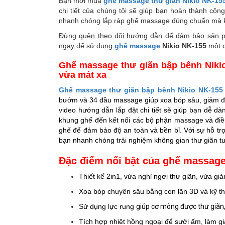
Bạn mới mua
ghế massage thư giãn Nikio NK-15
chi tiết của chúng tôi sẽ giúp bạn hoàn thành công
nhanh chóng lắp ráp ghế massage đúng chuẩn mà kh
Đừng quên theo dõi hướng dẫn để đảm bảo sản phẩ
ngay để sử dụng
ghế massage
Nikio NK-155
một c
Ghế massage thư giãn bập bênh Nikio 
vừa mát xa
Ghế massage thư giãn bập bênh Nikio NK-155
bướm và 34 đầu massage giúp xoa bóp sâu, giảm đa
video hướng dẫn lắp đặt chi tiết sẽ giúp bạn dễ dà
khung ghế đến kết nối các bộ phận massage và điề
ghế để đảm bảo độ an toàn và bền bỉ. Với sự hỗ trợ 
bạn nhanh chóng trải nghiệm không gian thư giãn tuy
Đặc điểm nổi bật của ghế massage
Thiết kế 2in1, vừa
nghỉ ngơi thư giãn, vừa gi
Xoa bóp chuyên sâu bằng
con lăn 3D và
kỹ th
Sử dụng lực rung
giúp cơ mông được thư giãn,
Tích hợp nhiêt hồng ngoại để s
ưởi ấm, làm g