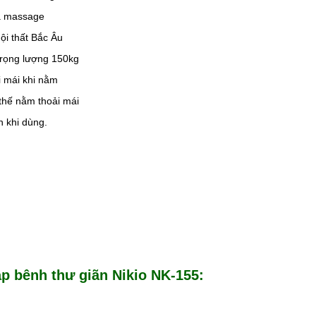
ả massage
ội thất Bắc Âu
trọng lượng 150kg
 mái khi nằm
 thế nằm thoải mái
n khi dùng.
p bênh thư giãn Nikio NK-155: