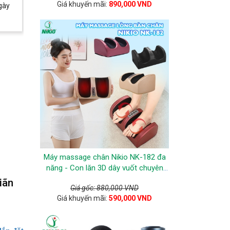
Giá khuyến mãi:
890,000 VND
gày
Máy massage chân Nikio NK-182 đa
năng - Con lăn 3D dây vuốt chuyên
sâu, nhiệt hồng ngoại
iãn
Giá gốc: 880,000 VND
Giá khuyến mãi:
590,000 VND