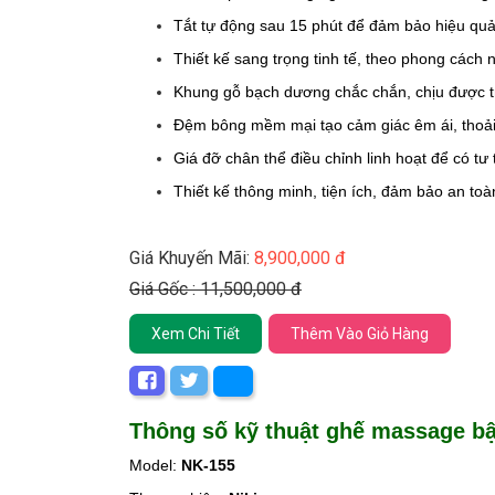
Tắt
tự động sau 15 phút để đảm bảo hiệu qu
Thiết kế sang trọng
tinh tế, theo phong cách n
Khung gỗ bạch dương chắc chắn, chịu được 
Đệm bông mềm mại tạo cảm giác êm ái, thoải
Giá đỡ chân thể điều chỉnh linh hoạt để có tư
Thiết kế thông minh, tiện ích, đảm bảo an toà
Giá Khuyến Mãi:
8,900,000 đ
Giá Gốc : 11,500,000 đ
Xem Chi Tiết
Thêm Vào Giỏ Hàng
Thông số kỹ thuật ghế massage bậ
Model:
NK-155