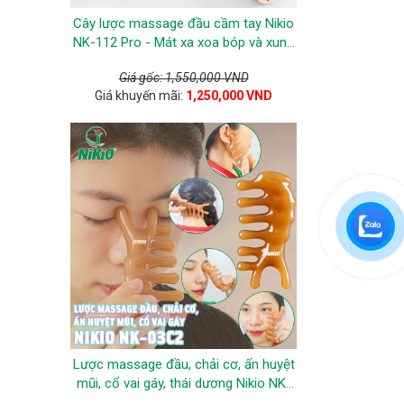
Cây lược massage đầu cầm tay Nikio
NK-112 Pro - Mát xa xoa bóp và xung
điện trị liệu giảm đau nhức đầu
Giá gốc: 1,550,000 VND
Giá khuyến mãi:
1,250,000 VND
Lược massage đầu, chải cơ, ấn huyệt
mũi, cổ vai gáy, thái dương Nikio NK-
03C2