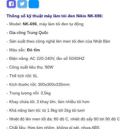
Thông số kỹ thuật máy làm tỏi đen Nikio NK-696:
- Model:
NK-696
, máy làm tỏi đen tự động
- Gia công Trung Quốc
- Sản xuất theo công nghệ lên men tỏi đen của Nhật Bản
-
Màu sắc:
Đỏ tím
- Điện năng: AC 220-240V, tần số 50/60HZ
- Công suất tiêu thụ: 90W
- Thể tích nồi: 6L
-
Kích thước nồi: 300x300x335mm
-
Trọng lượng nồi: 3,5kg
- Khay chứa tỏi: 3 khay lớn, làm nhiều tỏi hơn
- Khả năng làm tỏi: từ 1.8kg tới 2kg tỏi tươi
- Nhiệt độ lên men tối đa: 80 độ C, nhiệt độ sấy 80 tới 90 độ C
- Chất liệu: Hợp kim nhôm, không gỉ sét, nhựa ABS