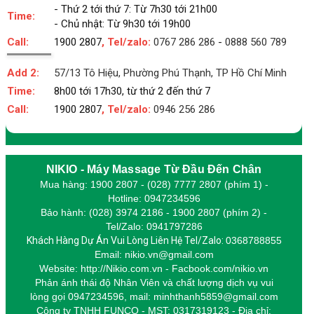
- Thứ 2 tới thứ 7: Từ 7h30 tới 21h00
Time:
- Chủ nhật: Từ 9h30 tới 19h00
Call:
1900 2807
, Tel/zalo:
0767 286 286
-
0888 560 789
Add 2:
57/13 Tô Hiệu, Phường Phú Thạnh, TP Hồ Chí Minh
Time:
8h00 tới 17h30, từ thứ 2 đến thứ 7
Call:
1900 2807
, Tel/zalo:
0946 256 286
NIKIO - Máy Massage Từ Đầu Đến Chân
Mua hàng: 1900 2807 - (028) 7777 2807 (phím 1) -
Hotline: 0947234596
Bảo hành: (028) 3974 2186 - 1900 2807 (phím 2) -
Tel/Zalo: 0941797286
Khách Hàng Dự Án Vui Lòng Liên Hệ Tel/Zalo:
0368788855
Email: nikio.vn@gmail.com
Website: http://Nikio.com.vn - Facbook.com/nikio.vn
Phản ánh thái độ Nhân Viên và chất lượng dịch vụ vui
lòng gọi 0947234596,
m
ail: minhthanh5859@gmail.com
Công ty TNHH FUNCO - MST: 0317319123 - Địa chỉ: