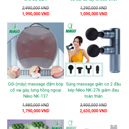
2,990,000 VND
1,290,000 VND
1,990,000 VND
1,090,000 VND
Gối (máy) massage đấm bóp
Súng massage giãn cơ 2 đầu
cổ vai gáy, lưng hồng ngoại
kép Nikio NK-276 giảm đau
Nikio NK-137
toàn thân
1,980,000 VND
3,900,000 VND
1,790,000 VND
2,630,000 VND