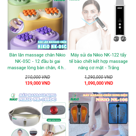
Bàn lăn massage chân Nikio
Máy sủi da Nikio NK-122 tẩy
NK-05C - 12 đầu bi gai
tế bào chết kết hợp massage
massage lòng bàn chân, 4 hạt
nâng cơ mặt - Trắng
từ tính massage gót chân
210,000 VND
1,290,000 VND
139,000 VND
1,090,000 VND