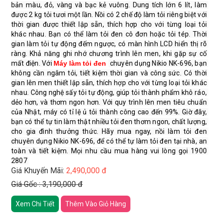
bản màu, đỏ, vàng và bạc kẻ vuông. Dung tích lớn 6 lít, làm 
được 2 kg tỏi tươi một lần. Nồi có 2 chế độ làm tỏi riêng biệt với 
thời gian được thiết lập sẵn, thích hợp cho với từng loại tỏi 
khác nhau. Bạn có thể làm tỏi đen cô đơn hoặc tỏi tép. Thời 
gian làm tỏi tự động đếm ngược, có màn hình LCD hiển thị rõ 
ràng. Khả năng ghi nhớ chương trình lên men, khi gặp sự cố 
mất điện. Với 
Máy làm tỏi đen
 chuyên dụng Nikio NK-696, bạn 
không cần ngâm tỏi, tiết kiệm thời gian và công sức. Có thời 
gian lên men thiết lập sẵn, thích hợp cho với từng loại tỏi khác 
nhau. Công nghệ sấy tỏi tự động, giúp tỏi thành phẩm khô ráo, 
dẻo hơn, và thơm ngon hơn. Với quy trình lên men tiêu chuẩn 
của Nhật, máy có tỉ lệ ủ tỏi thành công cao đến 99%. Giờ đây, 
bạn có thể tự tin làm thật nhiều tỏi đen thơm ngon, chất lượng, 
cho gia đình thưởng thức. Hãy mua ngay, nồi làm tỏi đen 
chuyên dụng Nikio NK-696, để có thể tự làm tỏi đen tại nhà, an 
toàn và tiết kiệm. Mọi nhu cầu mua hàng vui lòng gọi 1900 
2807 
Giá Khuyến Mãi:
2,490,000 đ
Giá Gốc : 3,190,000 đ
Xem Chi Tiết
Thêm Vào Giỏ Hàng