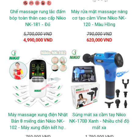
Ghế massage rung lắc đấm
Máy rửa mặt massage nâng
bóp toàn thân cao cấp Nikio
cơ tạo cằm Vline Nikio NK-
NK-181 - Đỏ
120 - Màu Hồng
5,700,000 VND
790,000 VND
4,990,000 VND
620,000 VND
Máy massage xung điện Nhật
Súng mát xa cầm tay Nikio
Bản 8 miếng dán Nikio NK-
NK-170B Xanh - Nhiều chế độ
102 - Máy xung điện kết hợp
mát xa
đèn hồng ngoại trị liệu mũi