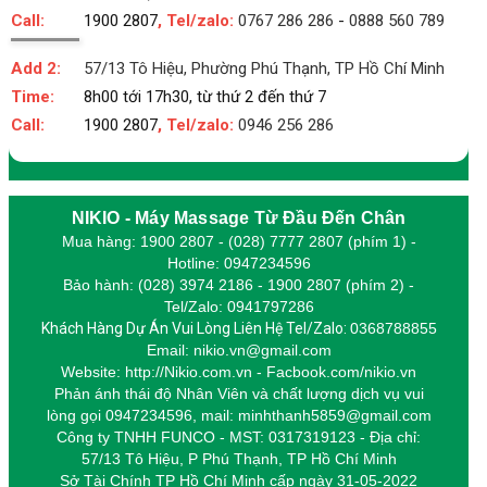
Call:
1900 2807
, Tel/zalo:
0767 286 286
-
0888 560 789
Add 2:
57/13 Tô Hiệu, Phường Phú Thạnh, TP Hồ Chí Minh
Time:
8h00 tới 17h30, từ thứ 2 đến thứ 7
Call:
1900 2807
, Tel/zalo:
0946 256 286
NIKIO - Máy Massage Từ Đầu Đến Chân
Mua hàng: 1900 2807 - (028) 7777 2807 (phím 1) -
Hotline: 0947234596
Bảo hành: (028) 3974 2186 - 1900 2807 (phím 2) -
Tel/Zalo: 0941797286
Khách Hàng Dự Án Vui Lòng Liên Hệ Tel/Zalo:
0368788855
Email: nikio.vn@gmail.com
Website: http://Nikio.com.vn - Facbook.com/nikio.vn
Phản ánh thái độ Nhân Viên và chất lượng dịch vụ vui
lòng gọi 0947234596,
m
ail: minhthanh5859@gmail.com
Công ty TNHH FUNCO - MST: 0317319123 - Địa chỉ:
57/13 Tô Hiệu, P Phú Thạnh, TP Hồ Chí Minh
Sở Tài Chính TP Hồ Chí Minh cấp
ngày 31-05-2022