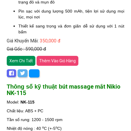
trạng đỏ và mụn đỏ
Pin sạc với dung lượng 500 mAh, tiện lợi sử dụng mọi
lúc, mọi nơi
Thiết kế sang trọng và đơn giãn dễ sử dụng với 1 nút
bấm
Giá Khuyến Mãi:
350,000 đ
Giá Gốc : 590,000 đ
Xem Chi Tiết
Thêm Vào Giỏ Hàng
út massage mắt Nikio
Thông số kỹ thuật b
NK-115
Model:
NK-115
Chất liệu: ABS + PC
Tần số rung:
1200 - 1500 rpm
o
o
Nhiệt độ nóng : 40
C (+-5
C)