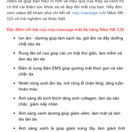
video sẽ giúp bạn hiểu rõ hơn về hiệu quả của máy và cách nó
có thể cải thiện sức khỏe và vẻ đẹp đôi mắt của bạn. Hãy đón
xem video để khám phá chi tiết về
máy massage mắt
Nikio NK-
115 và trải nghiệm sự khác biệt.
Đặc điểm nổi bật của máy massage mặt đa năng Nikio NK-126:
Ion âm - dương giúp làm sạch da, giữ ẩm và đẩy dưỡng
chất vào da
Rung tần số cao
giúp các cơ mặt thư giãn, làm mềm và
làm dịu làn da
Điện di xung điện EMS
giúp
gương mặt thon gọn và săn
chắc da
Nhiệt nóng
sưởi ấm da, mở rộng lỗ chân lông, tăng tuần
hoàn máu
Ánh sáng đỏ
k
ích thích tăng sinh collagen, làm da săn
chắc, giảm nếp nhăn
Ánh sáng xanh dương giúp
giảm viêm, làm mát và làm
dịu làn da
Ánh sáng xanh lá giúp
giảm sưng tấy, làm giảm tình