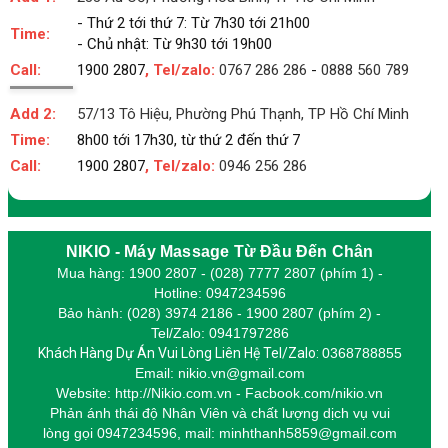
- Thứ 2 tới thứ 7: Từ 7h30 tới 21h00
Time:
- Chủ nhật: Từ 9h30 tới 19h00
Call:
1900 2807
, Tel/zalo:
0767 286 286
-
0888 560 789
Add 2:
57/13 Tô Hiệu, Phường Phú Thạnh, TP Hồ Chí Minh
Time:
8h00 tới 17h30, từ thứ 2 đến thứ 7
Call:
1900 2807
, Tel/zalo:
0946 256 286
NIKIO - Máy Massage Từ Đầu Đến Chân
Mua hàng: 1900 2807 - (028) 7777 2807 (phím 1) -
Hotline: 0947234596
Bảo hành: (028) 3974 2186 - 1900 2807 (phím 2) -
Tel/Zalo: 0941797286
Khách Hàng Dự Án Vui Lòng Liên Hệ Tel/Zalo:
0368788855
Email: nikio.vn@gmail.com
Website: http://Nikio.com.vn - Facbook.com/nikio.vn
Phản ánh thái độ Nhân Viên và chất lượng dịch vụ vui
lòng gọi 0947234596,
m
ail: minhthanh5859@gmail.com