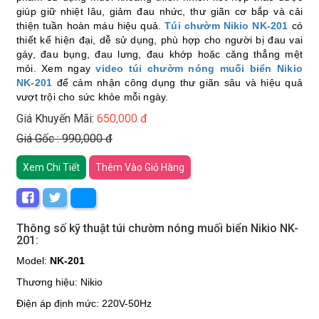
giúp giữ nhiệt lâu, giảm đau nhức, thư giãn cơ bắp và cải
thiện tuần hoàn máu hiệu quả.
Túi chườm Nikio NK-201
có
thiết kế hiện đại, dễ sử dụng, phù hợp cho người bị đau vai
gáy, đau bụng, đau lưng, đau khớp hoặc căng thẳng mệt
mỏi. Xem ngay
video túi chườm nóng muối biển Nikio
NK-201
để cảm nhận công dụng thư giãn sâu và hiệu quả
vượt trội cho sức khỏe mỗi ngày.
Giá Khuyến Mãi:
650,000 đ
Giá Gốc : 990,000 đ
Xem Chi Tiết
Thêm Vào Giỏ Hàng
Thông số kỹ thuật túi chườm nóng muối biển Nikio NK-
201:
Model:
NK-201
Thương hiệu: Nikio
Điện áp định mức: 220V-50Hz