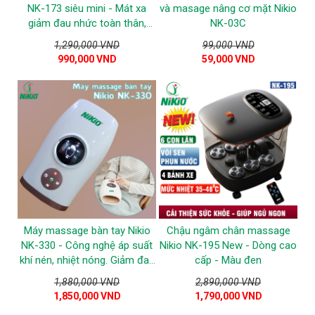
NK-173 siêu mini - Mát xa
và masage nâng cơ mặt Nikio
giảm đau nhức toàn thân,
NK-03C
màu trắng
1,290,000 VND
99,000 VND
990,000 VND
59,000 VND
Máy massage bàn tay Nikio
Chậu ngâm chân massage
NK-330 - Công nghệ áp suất
Nikio NK-195 New - Dòng cao
khí nén, nhiệt nóng. Giảm đau
cấp - Màu đen
nhức mỏi, tê tay
1,880,000 VND
2,890,000 VND
1,850,000 VND
1,790,000 VND