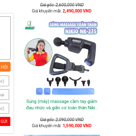
Giá gốc: 2,600,000 VND
Giá khuyến mãi:
2,490,000 VND
Súng (máy) massage cầm tay giảm
đau nhức và giãn cơ toàn thân Nikio
NK-275 - 7 đầu, 6 tốc độ mát xa
Giá gốc: 2,090,000 VND
Giá khuyến mãi:
1,590,000 VND