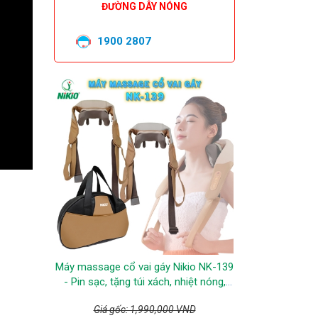
ĐƯỜNG DÂY NÓNG
1900 2807
Máy massage cổ vai gáy Nikio NK-139
- Pin sạc, tặng túi xách, nhiệt nóng,
động cơ không chổi than êm ái bền bỉ
Giá gốc: 1,990,000 VND