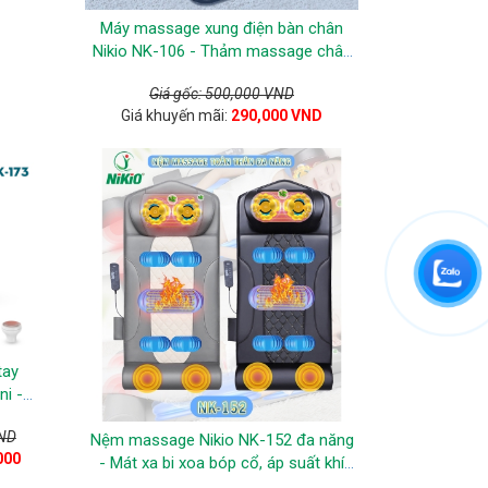
Máy massage xung điện bàn chân
Nikio NK-106 - Thảm massage chân
trị liệu
Giá gốc: 500,000 VND
Giá khuyến mãi:
290,000 VND
tay
ni -
hức
VND
Nệm massage Nikio NK-152 đa năng
ng
000
- Mát xa bi xoa bóp cổ, áp suất khí
nâng cột sống lưng, rung, nhiệt nóng