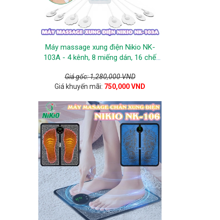
Máy massage xung điện Nikio NK-
103A - 4 kênh, 8 miếng dán, 16 chế
độ, 20 cường độ tùy chỉnh
Giá gốc: 1,280,000 VND
Giá khuyến mãi:
750,000 VND