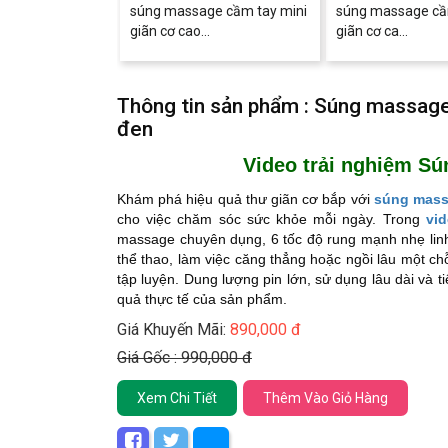
súng massage cầm tay mini
súng massage cầ
giãn cơ cao...
giãn cơ ca...
Thông tin sản phẩm : Súng massage
đen
Video trải nghiệm Sú
Khám phá hiệu quả thư giãn cơ bắp với
súng mass
cho việc chăm sóc sức khỏe mỗi ngày. Trong
vi
massage chuyên dụng, 6 tốc độ rung mạnh nhẹ linh
thể thao, làm việc căng thẳng hoặc ngồi lâu một chỗ
tập luyện. Dung lượng pin lớn, sử dụng lâu dài và t
quả thực tế của sản phẩm.
Giá Khuyến Mãi:
890,000 đ
Giá Gốc : 990,000 đ
Xem Chi Tiết
Thêm Vào Giỏ Hàng