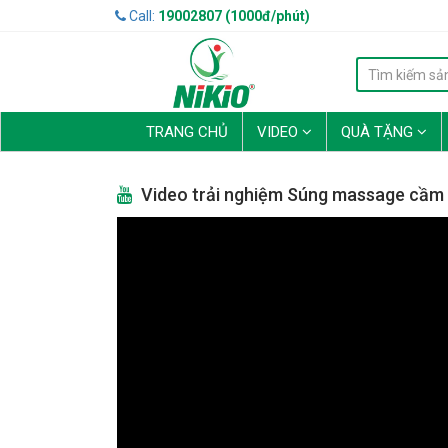
Call:
19002807 (1000đ/phút)
TRANG CHỦ
VIDEO
QUÀ TẶNG
Video trải nghiệm Súng massage cầm t