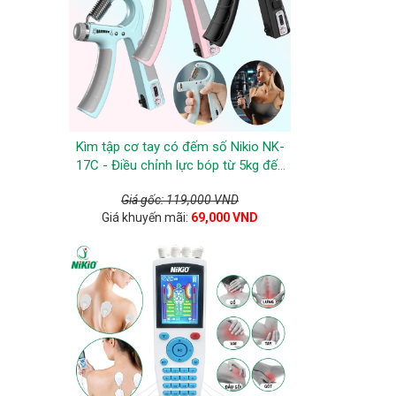
Kìm tập cơ tay có đếm số Nikio NK-
17C - Điều chỉnh lực bóp từ 5kg đến
60kg
Giá gốc: 119,000 VND
Giá khuyến mãi:
69,000 VND