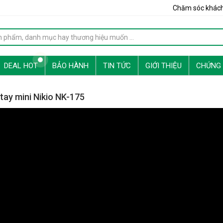
Chăm sóc khác
DEAL HOT
BẢO HÀNH
TIN TỨC
GIỚI THIỆU
CHỨNG
ay mini Nikio NK-175