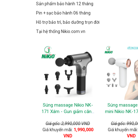
Sản phẩm bảo hành 12 tháng
Pin + sạc bảo hành 06 tháng
Hỗ trợ bảo trì, bảo dưỡng trọn đời
Tại hệ thống Nikio.com.vn
Súng massage Nikio NK-
Súng massage
171 Xám - Gun giảm căng
mini Nikio NK-17
cơ bắp, 5 chế độ mát xa
có đầu nóng - 
Giá gốc: 2,990,000 VND
Giá gốc: 990,
Giá khuyến mãi:
1,990,000
Giá khuyến mãi
VND
VND