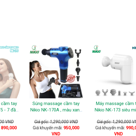
 cầm tay
Súng massage cầm tay
Máy massage cầm 
5 - 7 đầu,
Nikio NK-170A , màu xanh
Nikio NK-173 siêu mi
Màu trắng
- 6 tốc độ, 4 đầu
Mát xa giảm đau n
000 VND
Giá gốc: 1,290,000 VND
Giá gốc: 1,290,000 
toàn thân, màu trắ
:
890,000
Giá khuyến mãi:
950,000
Giá khuyến mãi:
990,
VND
VND