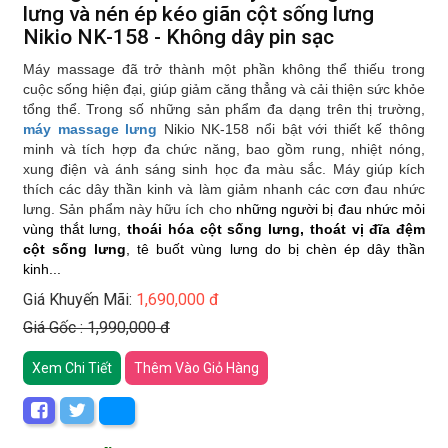
lưng và nén ép kéo giãn cột sống lưng
Nikio NK-158 - Không dây pin sạc
Máy massage đã trở thành một phần không thể thiếu trong
cuộc sống hiện đại, giúp giảm căng thẳng và cải thiện sức khỏe
tổng thể. Trong số những sản phẩm đa dạng trên thị trường,
máy massage lưng
Nikio NK-158 nổi bật với thiết kế thông
minh và tích hợp đa chức năng, bao gồm rung, nhiệt nóng,
xung điện và ánh sáng sinh học đa màu sắc. Máy giúp kích
thích các dây thần kinh và làm giảm nhanh các cơn đau nhức
lưng. Sản phẩm này hữu ích cho
những người bị đau nhức mỏi
vùng thắt lưng,
thoái hóa cột sống lưng, thoát vị đĩa đệm
cột sống lưng
, tê buốt vùng lưng do bị chèn ép dây thần
kinh...
Giá Khuyến Mãi:
1,690,000 đ
Giá Gốc : 1,990,000 đ
Xem Chi Tiết
Thêm Vào Giỏ Hàng