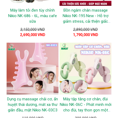
Máy làm tỏi đen tùy chỉnh
Bồn ngâm chân massage
Nikio NK-686 - 6L, màu cafe
Nikio NK-195 New - Hỗ trợ
sữa
giảm stress, cải thiện giấc
ngủ, tăng tuần hoàn máu -
3,150,000 VND
2,890,000 VND
Màu Trắng
2,690,000 VND
1,790,000 VND
Dụng cụ massage chải cơ, ấn
Máy tập tăng cơ chân, đùi
huyệt thái dương, mát xa thư
Nikio NK-06C - Phát minh mới
giãn đầu, mặt Nikio NK-03C3
cho đùi, tay thon gọn một
cách tự nhiên