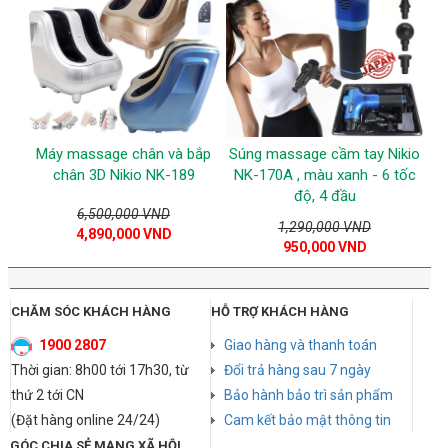
Máy massage chân và bắp
Súng massage cầm tay Nikio
chân 3D Nikio NK-189
NK-170A , màu xanh - 6 tốc
độ, 4 đầu
6,500,000 VND
1,290,000 VND
4,890,000 VND
950,000 VND
CHĂM SÓC KHÁCH HÀNG
HỖ TRỢ KHÁCH HÀNG
1900 2807
Giao hàng và thanh toán
Thời gian: 8h00 tới 17h30, từ
Đổi trả hàng sau 7 ngày
thứ 2 tới CN
Bảo hành bảo trì sản phẩm
(Đặt hàng online 24/24)
Cam kết bảo mật thông tin
GÓC CHIA SẺ MẠNG XÃ HỘI