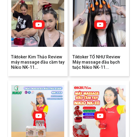
Tiktoker Kim Thảo Review
Tiktoker TỐ NHƯ Review
máy massage đầu cầm tay
Máy massage đầu bạch
Nikio NK-11...
tuộc Nikio NK-11...