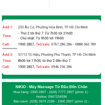
Add 1:
233 Âu Cơ, Phường Hòa Bình, TP Hồ Chí Minh
- Thứ 2 tới thứ 7: Từ 7h30 tới 21h00
Time:
- Chủ nhật: Từ 9h30 tới 19h00
Call:
1900 2807
, Tel/zalo:
0767 286 286
-
0888 560 789
Add 2:
57/13 Tô Hiệu, Phường Phú Thạnh, TP Hồ Chí Minh
Time:
8h00 tới 17h30, từ thứ 2 đến thứ 7
Call:
1900 2807
, Tel/zalo:
0946 256 286
NIKIO - Máy Massage Từ Đầu Đến Chân
Mua hàng: 1900 2807 - (028) 7777 2807 (phím 1) -
Hotline: 0947234596
Bảo hành: (028) 3974 2186 - 1900 2807 (phím 2) -