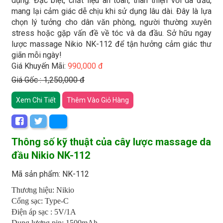
dụng. Đặc biệt, chất liệu an toàn, thân thiện với da đầu,
mang lại cảm giác dễ chịu khi sử dụng lâu dài. Đây là lựa
chọn lý tưởng cho dân văn phòng, người thường xuyên
stress hoặc gặp vấn đề về tóc và da đầu. Sở hữu ngay
lược massage Nikio NK-112 để tận hưởng cảm giác thư
giãn mỗi ngày!
Giá Khuyến Mãi:
990,000 đ
Giá Gốc : 1,250,000 đ
Xem Chi Tiết
Thêm Vào Giỏ Hàng
Thông số kỹ thuật của cây lược massage da
đầu Nikio NK-112
Mã sản phẩm: NK-112
Thương hiệu: Nikio
Cổng sạc: Type-C
Điện áp sạc : 5V/1A
Dung lượng pin: 1500mAh