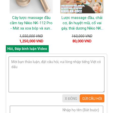
Cây lược massage đầu
Lược massage đầu, chải
cầm tay Nikio NK-112 Pro
cơ, ấn huyệt mũi, cổ vai
- Mát xa xoa bóp và xung
gáy, thái dương Nikio NK-
điện trị liệu giảm đau
03C2
1,550,000 VND
160,000 VND
nhức đầu
1,250,000 VND
80,000 VND
Hỏi, Đáp bình luận Video