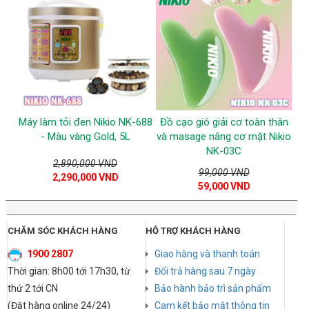
Máy làm tỏi đen Nikio NK-688
Đồ cạo gió giải cơ toàn thân
- Màu vàng Gold, 5L
và masage nâng cơ mặt Nikio
NK-03C
2,890,000 VND
99,000 VND
2,290,000 VND
59,000 VND
CHĂM SÓC KHÁCH HÀNG
HỖ TRỢ KHÁCH HÀNG
1900 2807
Giao hàng và thanh toán
Thời gian: 8h00 tới 17h30, từ
Đổi trả hàng sau 7 ngày
thứ 2 tới CN
Bảo hành bảo trì sản phẩm
(Đặt hàng online 24/24)
Cam kết bảo mật thông tin