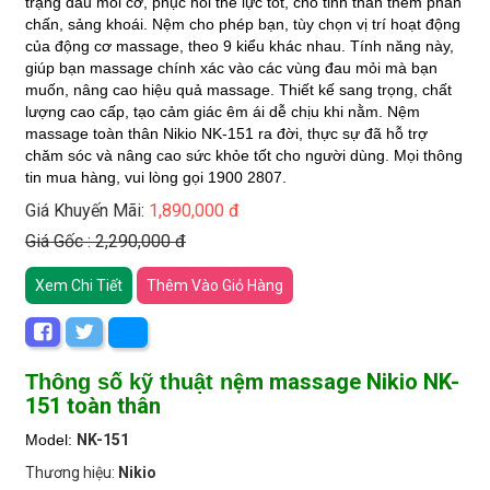
trạng đau mỏi cơ, phục hồi thể lực tốt, cho tinh thần thêm phấn 
chấn, sảng khoái. Nệm cho phép bạn, tùy chọn vị trí hoạt động 
của động cơ massage, theo 9 kiểu khác nhau. Tính năng này, 
giúp bạn massage chính xác vào các vùng đau mỏi mà bạn 
muốn, nâng cao hiệu quả massage. Thiết kế sang trọng, chất 
lượng cao cấp, tạo cảm giác êm ái dễ chịu khi nằm. Nệm 
massage toàn thân Nikio NK-151 ra đời, thực sự đã hỗ trợ 
chăm sóc và nâng cao sức khỏe tốt cho người dùng. Mọi thông 
tin mua hàng, vui lòng gọi 1900 2807.
Giá Khuyến Mãi:
1,890,000 đ
Giá Gốc : 2,290,000 đ
Xem Chi Tiết
Thêm Vào Giỏ Hàng
ệm massage Nikio NK-
Thông số kỹ thuật n
151 toàn thân
Model:
NK-151
Thương hiệu:
Nikio