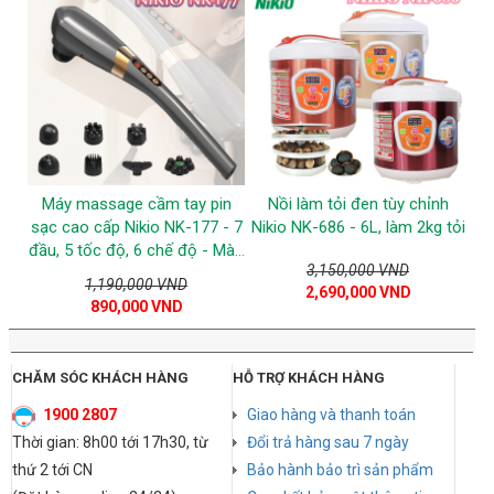
Máy massage cầm tay pin
Nồi làm tỏi đen tùy chỉnh
sạc cao cấp Nikio NK-177 - 7
Nikio NK-686 - 6L, làm 2kg tỏi
đầu, 5 tốc độ, 6 chế độ - Màu
3,150,000 VND
xám
1,190,000 VND
2,690,000 VND
890,000 VND
CHĂM SÓC KHÁCH HÀNG
HỖ TRỢ KHÁCH HÀNG
1900 2807
Giao hàng và thanh toán
Thời gian: 8h00 tới 17h30, từ
Đổi trả hàng sau 7 ngày
thứ 2 tới CN
Bảo hành bảo trì sản phẩm