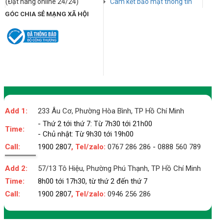
(Đặt hàng online 24/24)
Cam kết bảo mật thông tin
GÓC CHIA SẺ MẠNG XÃ HỘI
Add 1:
233 Âu Cơ, Phường Hòa Bình, TP Hồ Chí Minh
- Thứ 2 tới thứ 7: Từ 7h30 tới 21h00
Time:
- Chủ nhật: Từ 9h30 tới 19h00
Call:
1900 2807
, Tel/zalo:
0767 286 286
-
0888 560 789
Add 2:
57/13 Tô Hiệu, Phường Phú Thạnh, TP Hồ Chí Minh
Time:
8h00 tới 17h30, từ thứ 2 đến thứ 7
Call:
1900 2807
, Tel/zalo:
0946 256 286