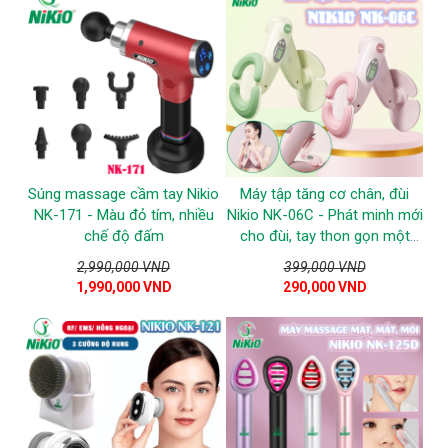
Súng massage cầm tay Nikio
Máy tập tăng cơ chân, đùi
NK-171 - Màu đỏ tím, nhiều
Nikio NK-06C - Phát minh mới
chế độ đấm
cho đùi, tay thon gọn một
cách tự nhiên
2,990,000 VND
399,000 VND
1,990,000 VND
290,000 VND