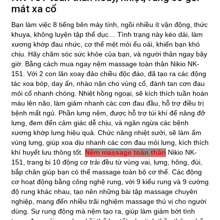
mát xa cổ
Bạn làm việc 8 tiếng bên máy tính, ngồi nhiều ít vận động, thức 
khuya, không luyện tập thể dục… Tình trạng này kéo dài, làm 
xương khớp đau nhức, cơ thể mệt mỏi ểu oải, khiến bạn khó 
chịu. Hãy chăm sóc sức khỏe của bạn, và người thân ngay bây 
giờ. Bằng cách mua ngay nệm massage toàn thân Nikio NK-
151. Với 2 con lăn xoay đảo chiều độc đáo, đã tạo ra các động 
tác xoa bóp, day ấn, nhào nặn cho vùng cổ, đánh tan cơn đau 
mỏi cổ nhanh chóng. Nhiệt hồng ngoại, sẽ kích thích tuần hoàn 
máu lên não, làm giảm nhanh các cơn đau đầu, hỗ trợ điều trị 
bệnh mất ngủ. Phần lưng nệm, được hỗ trợ túi khí để nâng đỡ 
lưng, đem đến cảm giác dễ chịu, và ngăn ngừa các bệnh 
xương khớp lưng hiệu quả. Chức năng nhiệt sưởi, sẽ làm ấm 
vùng lưng, giúp xoa dịu nhanh các cơn đau mỏi lưng, kích thích 
khí huyết lưu thông tốt. 
Nệm massage toàn thân
 Nikio NK-
151, trang bị 10 động cơ trải đều từ vùng vai, lưng, hông, đùi, 
bắp chân giúp bạn có thể massage toàn bộ cơ thể. Các động 
cơ hoạt động bằng công nghệ rung, với 9 kiểu rung và 9 cường 
độ rung khác nhau, tạo nên những bài tập massage chuyên 
nghiệp, mang đến nhiều trãi nghiệm massage thú vị cho người 
dùng. Sự rung động mà nệm tạo ra, giúp làm giảm bớt tình 