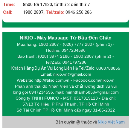
Time:
8h00 tới 17h30, từ thứ 2 đến thứ 7
Call:
1900 2807
, Tel/zalo:
0946 256 286
NIKIO - Máy Massage Từ Đầu Đến Chân
Mua hàng: 1900 2807 - (028) 7777 2807 (phím 1) -
Hotline: 0947234596
Bảo hành: (028) 3974 2186 - 1900 2807 (phím 2) -
Tel/Zalo: 0941797286
Khách Hàng Dự Án Vui Lòng Liên Hệ Tel/Zalo:
0368788855
Email: nikio.vn@gmail.com
Website: http://Nikio.com.vn - Facbook.com/nikio.vn
Phản ánh thái độ Nhân Viên và chất lượng dịch vụ vui
lòng gọi 0947234596,
m
ail: minhthanh5859@gmail.com
Công ty TNHH FUNCO - MST: 0317319123 - Địa chỉ:
57/13 Tô Hiệu, P Phú Thạnh, TP Hồ Chí Minh
Sở Tài Chính TP Hồ Chí Minh cấp
ngày 31-05-2022
Bản quyền @ thuộc về
Nikio Việt Nam