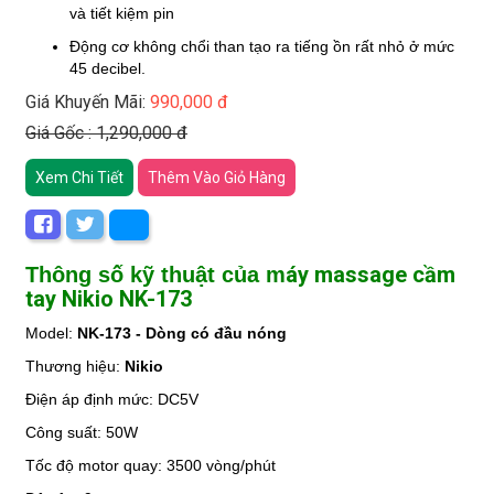
và tiết kiệm pin
Động cơ không chổi than tạo ra tiếng ồn rất nhỏ ở mức
45 decibel.​
Giá Khuyến Mãi:
990,000 đ
Giá Gốc : 1,290,000 đ
Xem Chi Tiết
Thêm Vào Giỏ Hàng
áy massage cầm
Thông số kỹ thuật của m
tay Nikio NK-173
Model:
NK-173 - Dòng có đầu nóng
Thương hiệu:
Nikio
Điện áp định mức: DC5V
Công suất: 50W
Tốc độ motor quay: 3500 vòng/phút