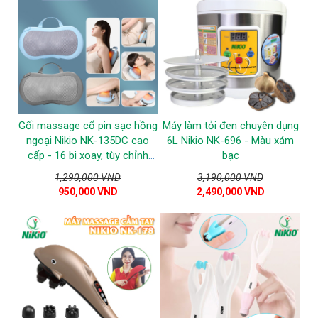
Gối massage cổ pin sạc hồng
Máy làm tỏi đen chuyên dụng
ngoại Nikio NK-135DC cao
6L Nikio NK-696 - Màu xám
cấp - 16 bi xoay, tùy chỉnh
bạc
được tốc độ
1,290,000 VND
3,190,000 VND
950,000 VND
2,490,000 VND