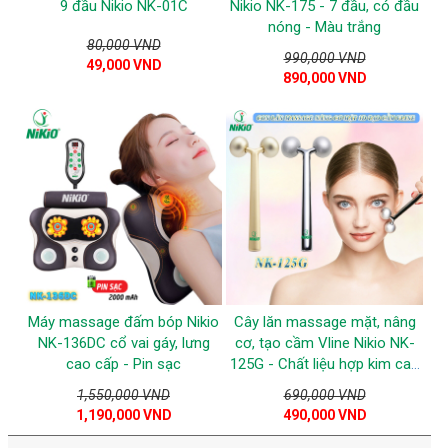
9 đầu Nikio NK-01C
Nikio NK-175 - 7 đầu, có đầu
nóng - Màu trắng
80,000 VND
990,000 VND
49,000 VND
890,000 VND
Máy massage đấm bóp Nikio
Cây lăn massage mặt, nâng
NK-136DC cổ vai gáy, lưng
cơ, tạo cầm Vline Nikio NK-
cao cấp - Pin sạc
125G - Chất liệu hợp kim cao
cấp
1,550,000 VND
690,000 VND
1,190,000 VND
490,000 VND