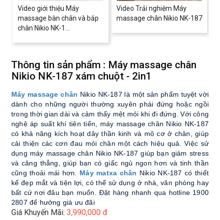
Video giới thiệu Máy
Video Trải nghiệm Máy
massage bàn chân và bắp
massage chân Nikio NK-187
chân Nikio NK-1...
Thông tin sản phẩm : Máy massage chân
Nikio NK-187 xám chuột - 2in1
Máy massage chân
 Nikio NK-187 là một sản phẩm tuyệt vời 
dành cho những người thường xuyên phải đứng hoặc ngồi 
trong thời gian dài và cảm thấy mệt mỏi khi đi đứng. Với công 
nghệ áp suất khí tiên tiến, máy massage chân Nikio NK-187 
có khả năng kích hoạt dây thần kinh và mô cơ ở chân, giúp 
cải thiện các cơn đau mỏi chân một cách hiệu quả. Việc sử 
dụng máy massage chân Nikio NK-187 giúp bạn giảm stress 
và căng thẳng, giúp bạn có giấc ngủ ngon hơn và tinh thần 
cũng thoải mái hơn. 
Máy matxa chân
 Nikio NK-187 có thiết 
kế đẹp mắt và tiện lợi, có thể sử dụng ở nhà, văn phòng hay 
bất cứ nơi đâu bạn muốn. Đặt hàng nhanh qua hotline 1900 
2807 để hưởng giá ưu đãi
Giá Khuyến Mãi:
3,990,000 đ