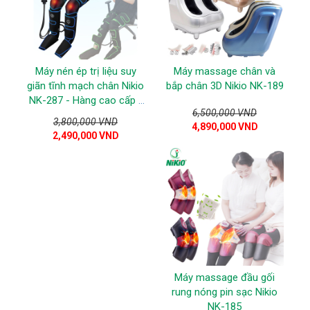
Máy nén ép trị liệu suy
Máy massage chân và
giãn tĩnh mạch chân Nikio
bắp chân 3D Nikio NK-189
NK-287 - Hàng cao cấp -
6,500,000 VND
Xanh dương
3,800,000 VND
4,890,000 VND
2,490,000 VND
Máy massage đầu gối
rung nóng pin sạc Nikio
NK-185