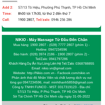
Add 2:
57/13 Tô Hiệu, Phường Phú Thạnh, TP Hồ Chí Minh
Time:
8h00 tới 17h30, từ thứ 2 đến thứ 7
Call:
1900 2807
, Tel/zalo:
0946 256 286
NIKIO - Máy Massage Từ Đầu Đến Chân
Mua hàng: 1900 2807 - (028) 7777 2807 (phím 1) -
Hotline: 0947234596
Bảo hành: (028) 3974 2186 - 1900 2807 (phím 2) -
Tel/Zalo: 0941797286
Khách Hàng Dự Án Vui Lòng Liên Hệ Tel/Zalo:
0368788855
Email: nikio.vn@gmail.com
Website: http://Nikio.com.vn - Facbook.com/nikio.vn
Phản ánh thái độ Nhân Viên và chất lượng dịch vụ vui
lòng gọi 0947234596,
m
ail: minhthanh5859@gmail.com
Công ty TNHH FUNCO - MST: 0317319123 - Địa chỉ:
57/13 Tô Hiệu, P Phú Thạnh, TP Hồ Chí Minh
Sở Tài Chính TP Hồ Chí Minh cấp
ngày 31-05-2022