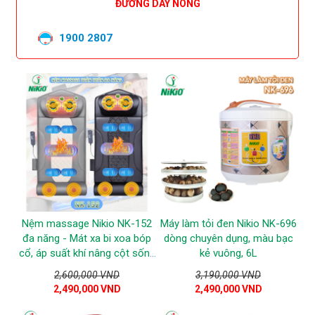
ĐƯỜNG DÂY NÓNG
1900 2807
Nệm massage Nikio NK-152
Máy làm tỏi đen Nikio NK-696
đa năng - Mát xa bi xoa bóp
dòng chuyên dụng, màu bạc
cổ, áp suất khí nâng cột sống
kẻ vuông, 6L
lưng, rung, nhiệt nóng
2,600,000 VND
3,190,000 VND
2,490,000 VND
2,490,000 VND