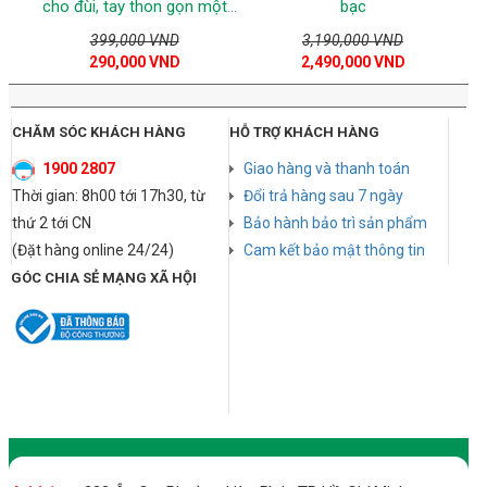
cho đùi, tay thon gọn một
bạc
cách tự nhiên
399,000 VND
3,190,000 VND
290,000 VND
2,490,000 VND
CHĂM SÓC KHÁCH HÀNG
HỖ TRỢ KHÁCH HÀNG
1900 2807
Giao hàng và thanh toán
Thời gian: 8h00 tới 17h30, từ
Đổi trả hàng sau 7 ngày
thứ 2 tới CN
Bảo hành bảo trì sản phẩm
(Đặt hàng online 24/24)
Cam kết bảo mật thông tin
GÓC CHIA SẺ MẠNG XÃ HỘI