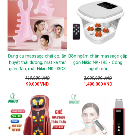
Dụng cụ massage chải cơ, ấn
Bồn ngâm chân massage gấp
huyệt thái dương, mát xa thư
gọn Nikio NK-193 - Công
giãn đầu, mặt Nikio NK-03C3
nghệ mới
119,000 VND
2,090,000 VND
99,000 VND
1,490,000 VND