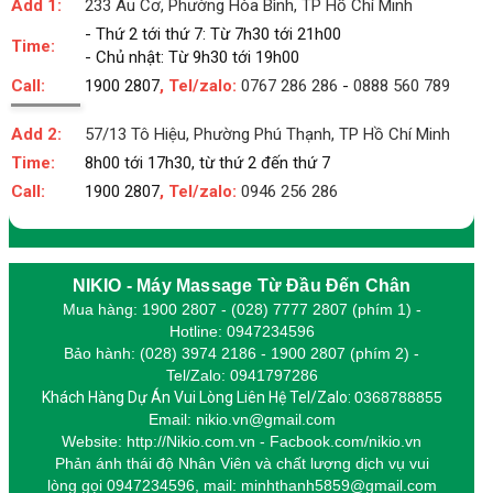
Add 1:
233 Âu Cơ, Phường Hòa Bình, TP Hồ Chí Minh
- Thứ 2 tới thứ 7: Từ 7h30 tới 21h00
Time:
- Chủ nhật: Từ 9h30 tới 19h00
Call:
1900 2807
, Tel/zalo:
0767 286 286
-
0888 560 789
Add 2:
57/13 Tô Hiệu, Phường Phú Thạnh, TP Hồ Chí Minh
Time:
8h00 tới 17h30, từ thứ 2 đến thứ 7
Call:
1900 2807
, Tel/zalo:
0946 256 286
NIKIO - Máy Massage Từ Đầu Đến Chân
Mua hàng: 1900 2807 - (028) 7777 2807 (phím 1) -
Hotline: 0947234596
Bảo hành: (028) 3974 2186 - 1900 2807 (phím 2) -
Tel/Zalo: 0941797286
Khách Hàng Dự Án Vui Lòng Liên Hệ Tel/Zalo:
0368788855
Email: nikio.vn@gmail.com
Website: http://Nikio.com.vn - Facbook.com/nikio.vn
Phản ánh thái độ Nhân Viên và chất lượng dịch vụ vui
lòng gọi 0947234596,
m
ail: minhthanh5859@gmail.com