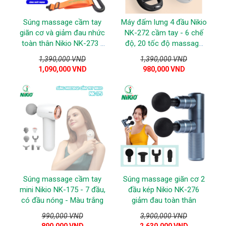
Súng massage cầm tay
Máy đấm lưng 4 đầu Nikio
giãn cơ và giảm đau nhức
NK-272 cầm tay - 6 chế
toàn thân Nikio NK-273 -
độ, 20 tốc độ massage
Có dây đai massage
giúp giảm đau nhức mỏi,
1,390,000 VND
1,390,000 VND
giãn cơ toàn thân
1,090,000 VND
980,000 VND
Súng massage cầm tay
Súng massage giãn cơ 2
mini Nikio NK-175 - 7 đầu,
đầu kép Nikio NK-276
có đầu nóng - Màu trắng
giảm đau toàn thân
990,000 VND
3,900,000 VND
890,000 VND
2,630,000 VND