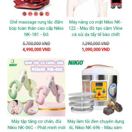
Ghế massage rung lắc đấm
Máy nâng cơ mặt Nikio NK-
bóp toàn thân cao cấp Nikio
122 - Màu đỏ tạo cằm Vline
NK-181 - Đỏ
cà sủi da tẩy tế bào chết
5,700,000 VND
1,290,000 VND
4,990,000 VND
1,090,000 VND
Máy tập tăng cơ chân, đùi
Máy làm tỏi đen chuyên dụng
Nikio NK-06C - Phát minh mới
6L Nikio NK-696 - Màu xám