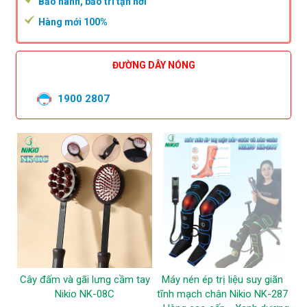
Bảo hành, bảo trì tận nơi
Hàng mới 100%
ĐƯỜNG DÂY NÓNG
1900 2807
Cây đấm và gãi lưng cầm tay
Máy nén ép trị liệu suy giãn
Nikio NK-08C
tĩnh mạch chân Nikio NK-287