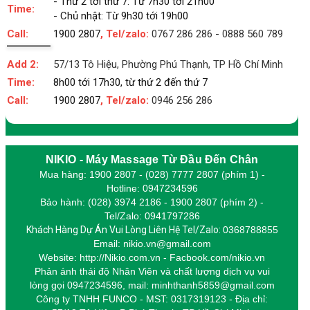
- Thứ 2 tới thứ 7: Từ 7h30 tới 21h00
Time:
- Chủ nhật: Từ 9h30 tới 19h00
Call:
1900 2807
, Tel/zalo:
0767 286 286
-
0888 560 789
Add 2:
57/13 Tô Hiệu, Phường Phú Thạnh, TP Hồ Chí Minh
Time:
8h00 tới 17h30, từ thứ 2 đến thứ 7
Call:
1900 2807
, Tel/zalo:
0946 256 286
NIKIO - Máy Massage Từ Đầu Đến Chân
Mua hàng: 1900 2807 - (028) 7777 2807 (phím 1) -
Hotline: 0947234596
Bảo hành: (028) 3974 2186 - 1900 2807 (phím 2) -
Tel/Zalo: 0941797286
Khách Hàng Dự Án Vui Lòng Liên Hệ Tel/Zalo:
0368788855
Email: nikio.vn@gmail.com
Website: http://Nikio.com.vn - Facbook.com/nikio.vn
Phản ánh thái độ Nhân Viên và chất lượng dịch vụ vui
lòng gọi 0947234596,
m
ail: minhthanh5859@gmail.com
Công ty TNHH FUNCO - MST: 0317319123 - Địa chỉ: