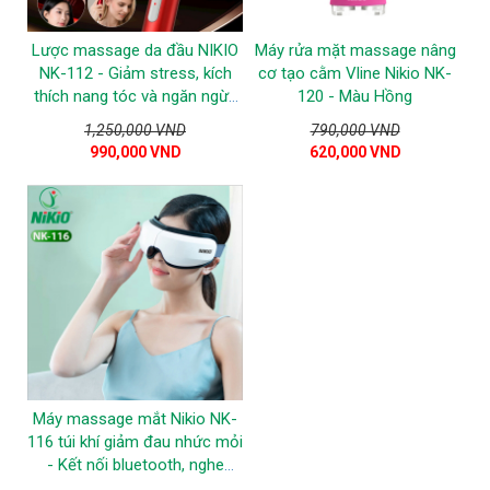
Lược massage da đầu NIKIO
Máy rửa mặt massage nâng
NK-112 - Giảm stress, kích
cơ tạo cằm Vline Nikio NK-
thích nang tóc và ngăn ngừa
120 - Màu Hồng
tóc gãy rụng
1,250,000 VND
790,000 VND
990,000 VND
620,000 VND
Máy massage mắt Nikio NK-
116 túi khí giảm đau nhức mỏi
- Kết nối bluetooth, nghe
nhạc thư giãn