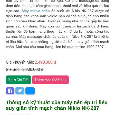
bạn tùy chỉnh là 40 - 45 - 50 Kpa. Cơ chế massage đa dạng
đem đến cho bạn cảm giác matxa thoải mái và hiệu quả trị liệu
cực cao.
Máy matxa chân
áp suất khí Nikio NK-287 được cố
định bằng các khóa dán velcro nên có thể sử dụng cho nhiều
kích cở chân khác nhau. Thiết kế mỏng nhẹ có thể gấp lại bảo
quản sau khi dùng. Máy còn còn trang bị túi xách da đi kèm,
thuận tiện để bạn mang theo máy khi đi du lịch hoặc công tác
xa nhà. Máy massage chân áp suất khí Nikio NK-287 là thiết bị
trị liệu hữu ích cho những người mắc bệnh suy giãn tĩnh mạch
chân. Mọi nhu cầu mua hàng, liên hệ qua hotline 1900 2807.
Giá Khuyến Mãi:
2,490,000 đ
Giá Gốc : 3,800,000 đ
Xem Chi Tiết
Thêm Vào Giỏ Hàng
Thông số kỹ thuật của máy nén ép trị liệu
suy giãn tĩnh mạch chân Nikio NK-287