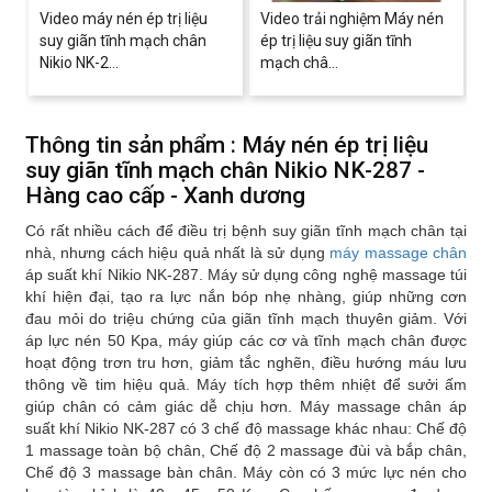
Video máy nén ép trị liệu
Video trải nghiệm Máy nén
suy giãn tĩnh mạch chân
ép trị liệu suy giãn tĩnh
Nikio NK-2...
mạch châ...
Thông tin sản phẩm : Máy nén ép trị liệu
suy giãn tĩnh mạch chân Nikio NK-287 -
Hàng cao cấp - Xanh dương
Có rất nhiều cách để điều trị bệnh suy giãn tĩnh mạch chân tại
nhà, nhưng cách hiệu quả nhất là sử dụng
máy massage chân
áp suất khí Nikio NK-287. Máy sử dụng công nghệ massage túi
khí hiện đại, tạo ra lực nắn bóp nhẹ nhàng, giúp những cơn
đau mỏi do triệu chứng của giãn tĩnh mạch thuyên giảm. Với
áp lực nén 50 Kpa, máy giúp các cơ và tĩnh mạch chân được
hoạt động trơn tru hơn, giảm tắc nghẽn, điều hướng máu lưu
thông về tim hiệu quả. Máy tích hợp thêm nhiệt để sưởi ấm
giúp chân có cảm giác dễ chịu hơn. Máy massage chân áp
suất khí Nikio NK-287 có 3 chế độ massage khác nhau: Chế độ
1 massage toàn bộ chân, Chế độ 2 massage đùi và bắp chân,
Chế độ 3 massage bàn chân. Máy còn có 3 mức lực nén cho