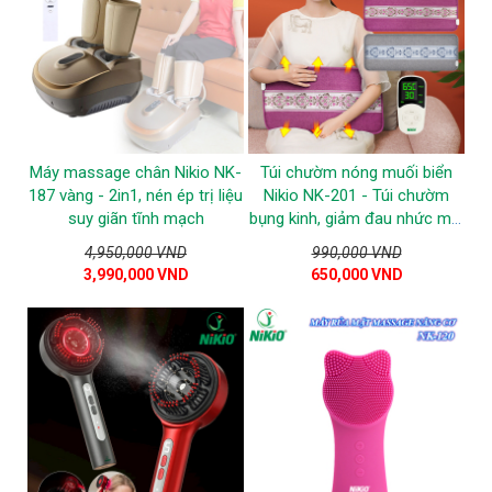
Máy massage chân Nikio NK-
Túi chườm nóng muối biển
187 vàng - 2in1, nén ép trị liệu
Nikio NK-201 - Túi chườm
suy giãn tĩnh mạch
bụng kinh, giảm đau nhức mỏi
toàn thân
4,950,000 VND
990,000 VND
3,990,000 VND
650,000 VND