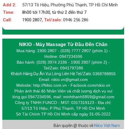
Add 2:
57/13 Tô Hiệu, Phường Phú Thạnh, TP Hồ Chí Minh
Time:
8h00 tới 17h30, từ thứ 2 đến thứ 7
Call:
1900 2807
, Tel/zalo:
0946 256 286
NIKIO - Máy Massage Từ Đầu Đến Chân
Mua hàng: 1900 2807 - (028) 7777 2807 (phím 1) -
Hotline: 0947234596
Bảo hành: (028) 3974 2186 - 1900 2807 (phím 2) -
Tel/Zalo: 0941797286
Khách Hàng Dự Án Vui Lòng Liên Hệ Tel/Zalo:
0368788855
Email: nikio.vn@gmail.com
Website: http://Nikio.com.vn - Facbook.com/nikio.vn
Phản ánh thái độ Nhân Viên và chất lượng dịch vụ vui
lòng gọi 0947234596,
m
ail: minhthanh5859@gmail.com
Công ty TNHH FUNCO - MST: 0317319123 - Địa chỉ:
57/13 Tô Hiệu, P Phú Thạnh, TP Hồ Chí Minh
Sở Tài Chính TP Hồ Chí Minh cấp
ngày 31-05-2022
Bản quyền @ thuộc về
Nikio Việt Nam