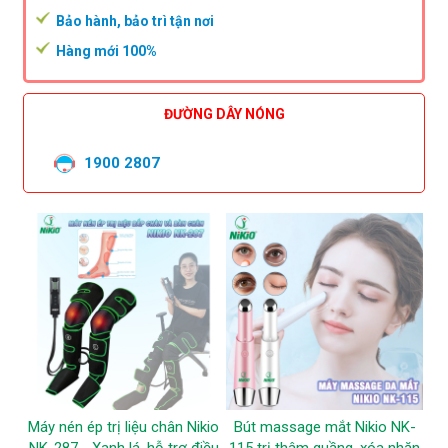
Bảo hành, bảo trì tận nơi
Hàng mới 100%
ĐƯỜNG DÂY NÓNG
1900 2807
Máy nén ép trị liệu chân Nikio
Bút massage mắt Nikio NK-
NK-287 - Xanh lá, hỗ trợ điều
115 trị thâm quầng, xóa nhăn