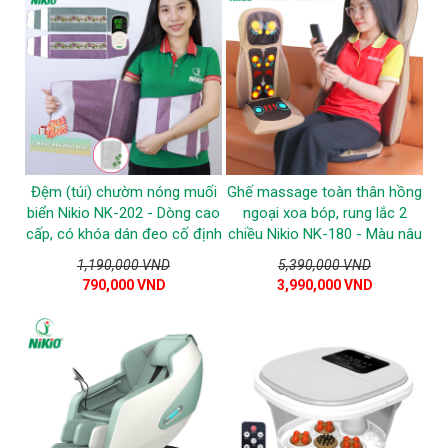
Đệm (túi) chườm nóng muối
Ghế massage toàn thân hồng
biển Nikio NK-202 - Dòng cao
ngoại xoa bóp, rung lắc 2
cấp, có khóa dán đeo cố định
chiều Nikio NK-180 - Màu nâu
1,190,000 VND
5,390,000 VND
790,000 VND
3,990,000 VND