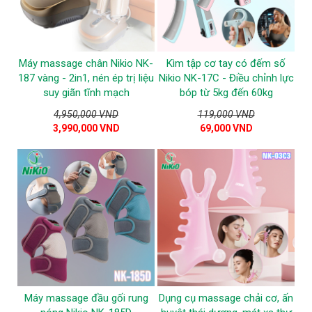
Máy massage chân Nikio NK-
Kìm tập cơ tay có đếm số
187 vàng - 2in1, nén ép trị liệu
Nikio NK-17C - Điều chỉnh lực
suy giãn tĩnh mạch
bóp từ 5kg đến 60kg
4,950,000 VND
119,000 VND
3,990,000 VND
69,000 VND
Máy massage đầu gối rung
Dụng cụ massage chải cơ, ấn