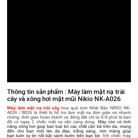
Thông tin sản phẩm : Máy làm mặt nạ trái
cây và xông hơi mặt mũi Nikio NK-A026
Máy làm mặt nạ trái cây
hoa quả tươi Nhật Bản NIKIO NK-
A026 / B026 là thiết bị hỗ trợ làm mặt nạ đơn giản và nhanh
chóng, t
hời gian hoàn thành và đông đặt chỉ từ 6-8 phút là bạn
đã có ngay 1 chiếc mặt nạ sẳn sàng dùng.
Máy còn có tính
năng xông hơi giúp bạn loại bỏ các chất cặn bã trên da, mang
đến cho bạn
một làn da đẹp, trắng sáng, mịn màng giúp
bạn
luôn tự tin nổi bật sánh bước bên bạn bè.
Với chiếc máy