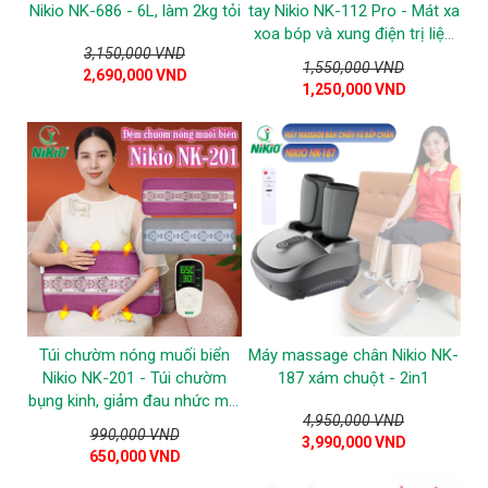
Nikio NK-686 - 6L, làm 2kg tỏi
tay Nikio NK-112 Pro - Mát xa
xoa bóp và xung điện trị liệu
3,150,000 VND
giảm đau nhức đầu
1,550,000 VND
2,690,000 VND
1,250,000 VND
Túi chườm nóng muối biển
Máy massage chân Nikio NK-
Nikio NK-201 - Túi chườm
187 xám chuột - 2in1
bụng kinh, giảm đau nhức mỏi
4,950,000 VND
toàn thân
990,000 VND
3,990,000 VND
650,000 VND