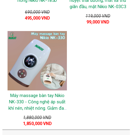
nóng Nikio NK-185D
huyệt thái dương, mát xa thư
giãn đầu, mặt Nikio NK-03C3
690,000 VND
119,000 VND
495,000 VND
99,000 VND
Máy massage bàn tay Nikio
NK-330 - Công nghệ áp suất
khí nén, nhiệt nóng. Giảm đau
nhức mỏi, tê tay
1,880,000 VND
1,850,000 VND