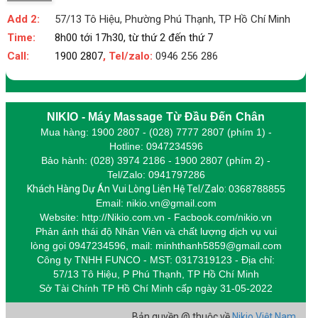
Add 2:
57/13 Tô Hiệu, Phường Phú Thạnh, TP Hồ Chí Minh
Time:
8h00 tới 17h30, từ thứ 2 đến thứ 7
Call:
1900 2807
, Tel/zalo:
0946 256 286
NIKIO - Máy Massage Từ Đầu Đến Chân
Mua hàng: 1900 2807 - (028) 7777 2807 (phím 1) -
Hotline: 0947234596
Bảo hành: (028) 3974 2186 - 1900 2807 (phím 2) -
Tel/Zalo: 0941797286
Khách Hàng Dự Án Vui Lòng Liên Hệ Tel/Zalo:
0368788855
Email: nikio.vn@gmail.com
Website: http://Nikio.com.vn - Facbook.com/nikio.vn
Phản ánh thái độ Nhân Viên và chất lượng dịch vụ vui
lòng gọi 0947234596,
m
ail: minhthanh5859@gmail.com
Công ty TNHH FUNCO - MST: 0317319123 - Địa chỉ:
57/13 Tô Hiệu, P Phú Thạnh, TP Hồ Chí Minh
Sở Tài Chính TP Hồ Chí Minh cấp
ngày 31-05-2022
Bản quyền @ thuộc về
Nikio Việt Nam