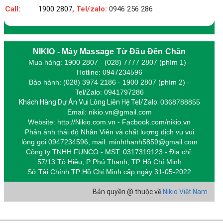
Call:
1900 2807
, Tel/zalo:
0946 256 286
NIKIO - Máy Massage Từ Đầu Đến Chân
Mua hàng: 1900 2807 - (028) 7777 2807 (phím 1) -
Hotline: 0947234596
Bảo hành: (028) 3974 2186 - 1900 2807 (phím 2) -
Tel/Zalo: 0941797286
Khách Hàng Dự Án Vui Lòng Liên Hệ Tel/Zalo:
0368788855
Email: nikio.vn@gmail.com
Website: http://Nikio.com.vn - Facbook.com/nikio.vn
Phản ánh thái độ Nhân Viên và chất lượng dịch vụ vui
lòng gọi 0947234596,
m
ail: minhthanh5859@gmail.com
Công ty TNHH FUNCO - MST: 0317319123 - Địa chỉ:
57/13 Tô Hiệu, P Phú Thạnh, TP Hồ Chí Minh
Sở Tài Chính TP Hồ Chí Minh cấp
ngày 31-05-2022
Bản quyền @ thuộc về
Nikio Việt Nam