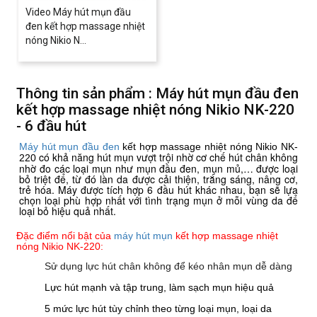
Video Máy hút mụn đầu
đen kết hợp massage nhiệt
nóng Nikio N...
Thông tin sản phẩm : Máy hút mụn đầu đen
kết hợp massage nhiệt nóng Nikio NK-220
- 6 đầu hút
Máy hút mụn đầu đen
kết hợp massage nhiệt nóng Nikio NK-
có khả năng hút mụn vượt trội nhờ cơ chế hút chân không
220
nhờ đo các loại mụn như mụn đầu đen, mụn mủ,… được loại
bỏ triệt để, từ đó làn da được cải thiện, trắng sáng, nâng cơ,
trẻ hóa. Máy được tích hợp 6 đầu hút khác nhau, bạn sẽ lựa
chọn loại phù hợp nhất với tình trạng mụn ở mỗi vùng da để
loại bỏ hiệu quả nhất.
Đặc điểm nổi bật của
máy hút mụn
kết hợp massage nhiệt
nóng Nikio NK-220:
Sử dụng lực hút chân không để kéo nhân mụn dễ dàng
L
ực hút mạnh và tập trung, làm sạch mụn hiệu quả
5 mức lực hút tùy chỉnh theo từng loại mụn, loại da