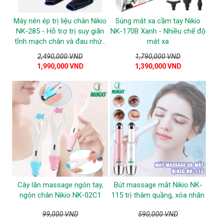
Máy nén ép trị liệu chân Nikio
Súng mát xa cầm tay Nikio
NK-285 - Hỗ trợ trị suy giãn
NK-170B Xanh - Nhiều chế độ
tĩnh mạch chân và đau nhức
mát xa
chân - Xanh dương
2,490,000 VND
1,790,000 VND
1,990,000 VND
1,390,000 VND
Cây lăn massage ngón tay,
Bút massage mắt Nikio NK-
ngón chân Nikio NK-02C1
115 trị thâm quầng, xóa nhăn
99,000 VND
590,000 VND