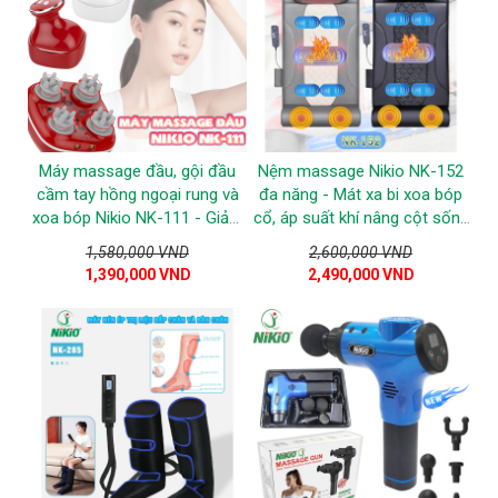
Máy massage đầu, gội đầu
Nệm massage Nikio NK-152
cầm tay hồng ngoại rung và
đa năng - Mát xa bi xoa bóp
xoa bóp Nikio NK-111 - Giảm
cổ, áp suất khí nâng cột sống
đau nhức đầu
lưng, rung, nhiệt nóng
1,580,000 VND
2,600,000 VND
1,390,000 VND
2,490,000 VND