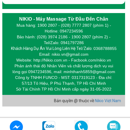
NIKIO - Máy Massage Từ Đầu Đến Chân
Mua hàng: 1900 2807 - (028) 7777 2807 (phím 1) -
Hotline: 0947234596
Bảo hành: (028) 3974 2186 - 1900 2807 (phím 2) -
Tel/Zalo: 0941797286
Khách Hàng Dự Án Vui Lòng Liên Hệ Tel/Zalo:
0368788855
Email: nikio.vn@gmail.com
Website: http://Nikio.com.vn - Facbook.com/nikio.vn
Phản ánh thái độ Nhân Viên và chất lượng dịch vụ vui
lòng gọi 0947234596,
m
ail: minhthanh5859@gmail.com
Công ty TNHH FUNCO - MST: 0317319123 - Địa chỉ:
57/13 Tô Hiệu, P Phú Thạnh, TP Hồ Chí Minh
Sở Tài Chính TP Hồ Chí Minh cấp
ngày 31-05-2022
Bản quyền @ thuộc về
Nikio Việt Nam