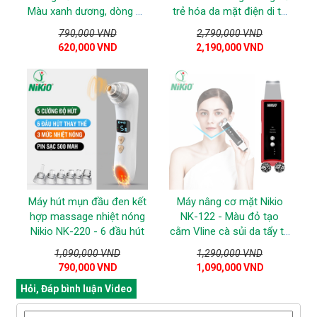
Màu xanh dương, dòng đa
trẻ hóa da mặt điện di trị
năng
liệu RF
790,000 VND
2,790,000 VND
620,000 VND
2,190,000 VND
Máy hút mụn đầu đen kết
Máy nâng cơ mặt Nikio
hợp massage nhiệt nóng
NK-122 - Màu đỏ tạo
Nikio NK-220 - 6 đầu hút
cằm Vline cà sủi da tẩy tế
bào chết
1,090,000 VND
1,290,000 VND
790,000 VND
1,090,000 VND
Hỏi, Đáp bình luận Video