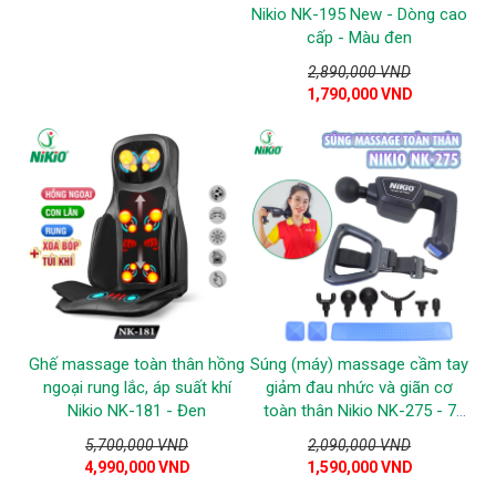
Nikio NK-195 New - Dòng cao
cấp - Màu đen
2,890,000 VND
1,790,000 VND
Ghế massage toàn thân hồng
Súng (máy) massage cầm tay
ngoại rung lắc, áp suất khí
giảm đau nhức và giãn cơ
Nikio NK-181 - Đen
toàn thân Nikio NK-275 - 7
đầu, 6 tốc độ mát xa
5,700,000 VND
2,090,000 VND
4,990,000 VND
1,590,000 VND