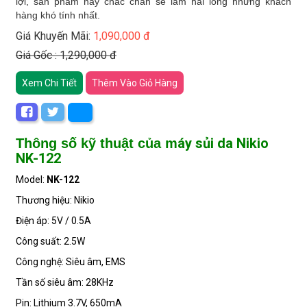
lợi, sản phẩm này chắc chắn sẽ làm hài lòng những khách
hàng khó tính nhất.
Giá Khuyến Mãi:
1,090,000 đ
Giá Gốc : 1,290,000 đ
Xem Chi Tiết
Thêm Vào Giỏ Hàng
áy sủi da Nikio
Thông số kỹ thuật của m
NK-122
Model:
NK-122
Thương hiệu: Nikio
Điện áp: 5V / 0.5A
Công suất: 2.5W
Công nghệ: Siêu âm, EMS
Tần số siêu âm: 28KHz
Pin: Lithium 3.7V, 650mA