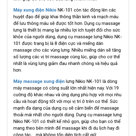
Máy xung điện Nikio
NK-101 còn tác động lên các
huyệt đạo để giúp khai thông thần kinh và mạch máu
để lưu thông máu sẽ được tốt hơn. Dụng cụ massage
lưng là thiết bị mang lại nhiều lợi ích tuyệt đối cho sức
khỏe của người dùng, dụng cụ massage lưng Nikio NK-
101 được trang bị là 8 điện cực và miếng dán
massage cho các vùng lưng. Nhiều miếng dán sẽ tăng
số lượng các vị trí massage cùng lúc, giúp cho cơ thể
nhất là vùng lưng giảm đau nhanh chóng và hiệu quả
hơn.
Máy massage xung điện
lưng Nikio NK-101 là dòng
máy massage có công suất lớn nhất hiện nay. Với 19
cường độ khác nhau và ứng dụng phù hợp với mọi nhu
cầu và hoạt động tốt với mọi vị trí ở trên cơ thể. Sức
mạnh đa dạng của dụng cụ sẽ cảm biến để massage
thoải mái nhất cho người dùng. Dụng cụ massage lưng
Nikio NK-101 có thiết kế nhỏ gọn, giúp cho bạn có thể
mang theo bên mình để massage khi đi du lịch hay đi
công tác,… mà không tốn diện tích cất giữ.