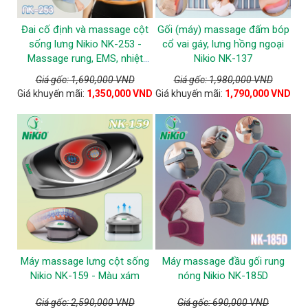
Đai cố định và massage cột
Gối (máy) massage đấm bóp
sống lưng Nikio NK-253 -
cổ vai gáy, lưng hồng ngoại
Massage rung, EMS, nhiệt
Nikio NK-137
nóng
Giá gốc: 1,690,000 VND
Giá gốc: 1,980,000 VND
Giá khuyến mãi:
1,350,000 VND
Giá khuyến mãi:
1,790,000 VND
Máy massage lưng cột sống
Máy massage đầu gối rung
Nikio NK-159 - Màu xám
nóng Nikio NK-185D
Giá gốc: 2,590,000 VND
Giá gốc: 690,000 VND