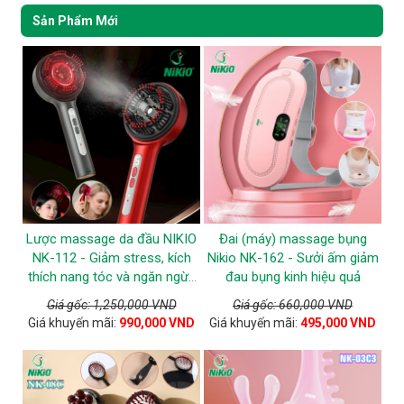
Sản Phẩm Mới
Lược massage da đầu NIKIO
Đai (máy) massage bụng
NK-112 - Giảm stress, kích
Nikio NK-162 - Sưởi ấm giảm
thích nang tóc và ngăn ngừa
đau bụng kinh hiệu quả
tóc gãy rụng
Giá gốc: 1,250,000 VND
Giá gốc: 660,000 VND
Giá khuyến mãi:
990,000 VND
Giá khuyến mãi:
495,000 VND