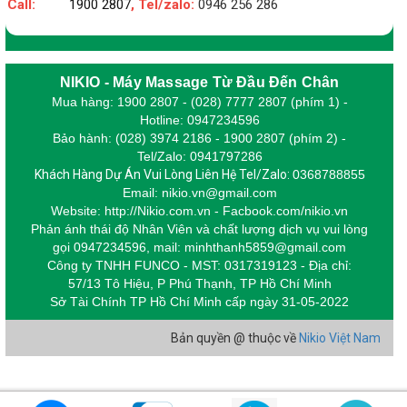
Call:
1900 2807
, Tel/zalo:
0946 256 286
NIKIO - Máy Massage Từ Đầu Đến Chân
Mua hàng: 1900 2807 - (028) 7777 2807 (phím 1) -
Hotline: 0947234596
Bảo hành: (028) 3974 2186 - 1900 2807 (phím 2) -
Tel/Zalo: 0941797286
Khách Hàng Dự Án Vui Lòng Liên Hệ Tel/Zalo:
0368788855
Email: nikio.vn@gmail.com
Website: http://Nikio.com.vn - Facbook.com/nikio.vn
Phản ánh thái độ Nhân Viên và chất lượng dịch vụ vui lòng
gọi 0947234596,
m
ail: minhthanh5859@gmail.com
Công ty TNHH FUNCO - MST: 0317319123 - Địa chỉ:
57/13 Tô Hiệu, P Phú Thạnh, TP Hồ Chí Minh
Sở Tài Chính TP Hồ Chí Minh cấp
ngày 31-05-2022
Bản quyền @ thuộc về
Nikio Việt Nam