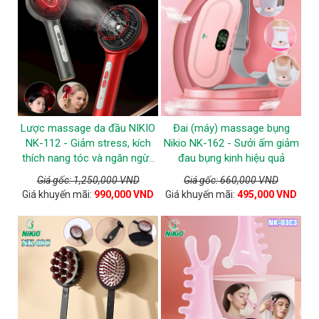
Lược massage da đầu NIKIO
Đai (máy) massage bụng
NK-112 - Giảm stress, kích
Nikio NK-162 - Sưởi ấm giảm
thích nang tóc và ngăn ngừa
đau bụng kinh hiệu quả
tóc gãy rụng
Giá gốc: 1,250,000 VND
Giá gốc: 660,000 VND
Giá khuyến mãi:
990,000 VND
Giá khuyến mãi:
495,000 VND