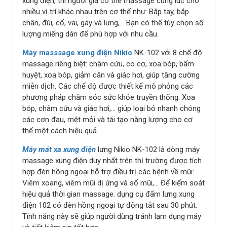
xung điện, thì người già có thể massage cùng lúc cho
nhiều vị trí khác nhau trên cơ thể như: Bắp tay, bắp
chân, đùi, cổ, vai, gáy và lưng,… Bạn có thể tùy chọn số
lượng miếng dán để phù hợp với nhu cầu.
Máy masssage xung điện Nikio
NK-102 với 8 chế độ
massage riêng biệt: châm cứu, co cơ, xoa bóp, bấm
huyệt, xoa bóp, giảm cân và giác hơi, giúp tăng cường
miễn dịch. Các chế độ được thiết kế mô phỏng các
phương pháp chăm sóc sức khỏe truyền thống: Xoa
bóp, châm cứu và giác hơi,… giúp loại bỏ nhanh chóng
các cơn đau, mệt mỏi và tái tạo năng lượng cho cơ
thể một cách hiệu quả.
Máy mát xa xung điện
lưng Nikio NK-102 là dòng máy
massage xung điện duy nhất trên thị trường được tích
hợp đèn hồng ngoại hỗ trợ điều trị các bệnh về mũi:
Viêm xoang, viêm mũi dị ứng và sổ mũi,... Để kiểm soát
hiệu quả thời gian massage. dụng cụ đấm lưng xung
điện 102 có đèn hồng ngoại tự động tắt sau 30 phút.
Tính năng này sẽ giúp người dùng tránh lạm dụng máy