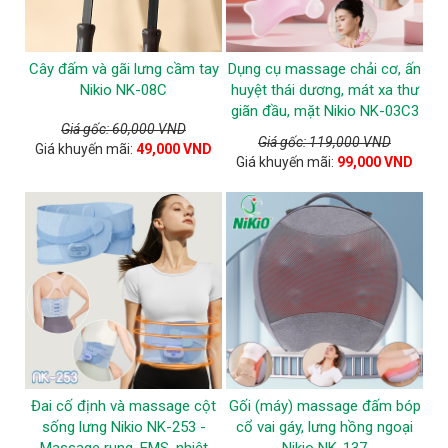
Cây đấm và gãi lưng cầm tay
Dụng cụ massage chải cơ, ấn
Nikio NK-08C
huyệt thái dương, mát xa thư
giãn đầu, mặt Nikio NK-03C3
Giá gốc: 60,000 VND
Giá gốc: 119,000 VND
Giá khuyến mãi:
49,000 VND
Giá khuyến mãi:
99,000 VND
Đai cố định và massage cột
Gối (máy) massage đấm bóp
sống lưng Nikio NK-253 -
cổ vai gáy, lưng hồng ngoại
Massage rung, EMS, nhiệt
Nikio NK-137