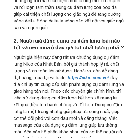
những người mắc các bệnh như là ung thư, tim mạch
và rối loạn tâm thần. Dụng cụ đấm lưng xoa bóp đã
giúp cải thiện chất lượng cho giấc ngủ để tăng cường
sóng delta. Sóng delta là sóng não kết nối với giấc ngủ
sâu và ngon giấc.
2. Người già dùng dụng cụ đấm lưng loại nào
tốt và nên mua ở đâu giá tốt chất lượng nhất?
Người già hiện nay đang rất ưa chuộng dụng cụ đấm
lưng Nikio của Nhật Bản, bởi giá thành hợp lý rẻ, chất
lượng và an toàn khi sử dụng. Ngoài ra, còn dễ dàng
đặt hàng, mua tại website:
https://nikio.com.vn/
đây
địa chỉ uy tín cung cấp sản phẩm dụng cụ đấm lưng và
giao hàng tận nơi. Theo các chuyên gia chỉnh hình, thì
việc sử dụng dụng cụ đấm lưng kết hợp sẽ mang lại
kết quả điều trị nhanh chóng và tốt hơn. Dụng cụ đấm
lưng là một trong những giải pháp ưa dùng nhất, giúp
cơ thể đối phó với cơn đau mỏi và căng thẳng. Việc
massage của của dụng cụ đấm lưng giúp lưu thông
máu đến các bộ phận khác nhau của cơ thể người già