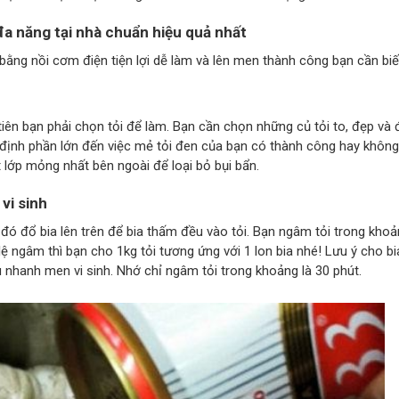
đa năng tại nhà chuẩn hiệu quả nhất
 bằng nồi cơm điện tiện lợi dễ làm và lên men thành công bạn cần biế
iên bạn phải chọn tỏi để làm. Bạn cần chọn những củ tỏi to, đẹp và 
t định phần lớn đến việc mẻ tỏi đen của bạn có thành công hay không
 lớp mỏng nhất bên ngoài để loại bỏ bụi bẩn.
vi sinh
đó đổ bia lên trên để bia thấm đều vào tỏi. Bạn ngâm tỏi trong kho
 lệ ngâm thì bạn cho 1kg tỏi tương ứng với 1 lon bia nhé! Lưu ý cho bi
u nhanh men vi sinh. Nhớ chỉ ngâm tỏi trong khoảng là 30 phút.