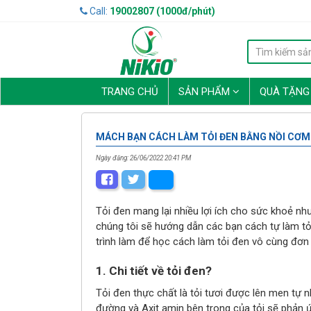
Call:
19002807 (1000đ/phút)
TRANG CHỦ
SẢN PHẨM
QUÀ TẶN
MÁCH BẠN CÁCH LÀM TỎI ĐEN BẰNG NỒI CƠM 
Ngày đăng: 26/06/2022 20:41 PM
Tỏi đen mang lại nhiều lợi ích cho sức khoẻ 
chúng tôi sẽ hướng dẫn các bạn cách tự làm tỏi
trình làm để học cách làm tỏi đen vô cùng đơn g
1. Chi tiết về tỏi đen?
Tỏi đen thực chất là tỏi tươi được lên men tự n
đường và Axit amin bên trong của tỏi sẽ phản 