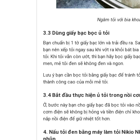
Ngâm tỏi với bia kho
3.3 Dùng giấy bạc bọc ủ tỏi
Bạn chuẩn bị 1 tờ giấy bạc lớn và trải đều ra. S
bạn nên xếp tỏi ngay sau khi vớt ra khỏi bát bi
tỏi. Khi tỏi vẫn còn ướt, thì bạn hãy bọc giấy 
men, mẻ tỏi đen sẽ không đen và ngon.
Lưu ý bạn cần bọc tỏi bằng giấy bạc để tránh t
thành công cao của mỗi mẻ tỏi.
3.4 Bắt đầu thực hiện ủ tỏi trong nồi c
Ở, bước này bạn cho giấy bạc đã bọc tỏi vào n
cơm điện sẽ không bị hỏng và tiền điện chỉ k
nắp nồi điện để giữ nhiệt tốt hơn.
4. Nấu tỏi đen bằng máy làm tỏi Nikio 
nhũn