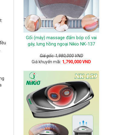
t:
Gối (máy) massage đấm bóp cổ vai
đều
gáy, lưng hồng ngoại Nikio NK-137
.
Giá gốc: 1,980,000 VND
Giá khuyến mãi:
1,790,000 VND
ảng
a