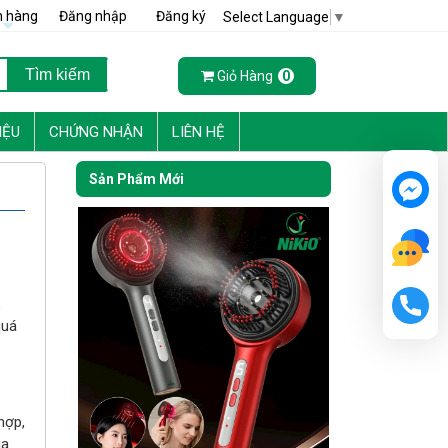
h hàng
Đăng nhập
Đăng ký
Select Language
▼
Giỏ Hàng
0
IỆU
CHỨNG NHẬN
LIÊN HỆ
Sản Phẩm Mới
,
quá
hợp,
ua