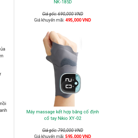
NK-185D
Giá gốc: 690,000 VND
Giá khuyến mãi:
495,000 VND
của
ên
ự
nồi
uanh
Máy massage kết hợp băng cố định
cổ tay Nikio XY-02
Giá gốc: 790,000 VND
Giá khuyến mãi:
595,000 VND