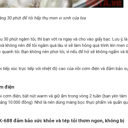
ảng 30 phút để tỏi hấp thụ men vi sinh của bia
au 30 phút ngâm tỏi, thì bạn vớt ra ngay và cho vào giấy bạc. Lưu ý, là
a và không nên để tỏi ngâm quá lâu vì sẽ làm hỏng quá trình lên men 
bạc quanh tỏi. Bạn không nên phơi tỏi, vì nếu để hở sẽ không ngấm và l
ỏi tiếp xúc trực tiếp với nhiệt độ cao của nồi cơm điện và đảm bảo s
ơm điện
ồi cơm điện, bật nút warm và giữ ấm trong vòng 2 tuần (bạn yên tâm 
hoảng 10.000 đồng). Nhớ là nên dùng màng bọc thực phẩm và quấn q
NK-688 đảm bảo sức khỏe và tép tỏi thơm ngon, không bị