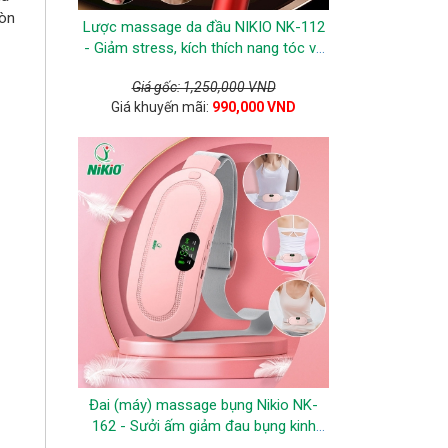
còn
Lược massage da đầu NIKIO NK-112
- Giảm stress, kích thích nang tóc và
ngăn ngừa tóc gãy rụng
Giá gốc: 1,250,000 VND
Giá khuyến mãi:
990,000 VND
Đai (máy) massage bụng Nikio NK-
162 - Sưởi ấm giảm đau bụng kinh
hiệu quả