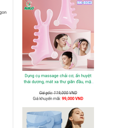
ngon
Dụng cụ massage chải cơ, ấn huyệt
thái dương, mát xa thư giãn đầu, mặt
Nikio NK-03C3
Giá gốc: 119,000 VND
Giá khuyến mãi:
99,000 VND