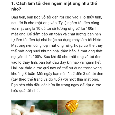
1. Cách làm tỏi đen ngâm mật ong như thế
nào?
Đầu tiên, bạn bóc vỏ tỏi đen rồi cho vào 1 lọ thủy tinh,
sau đó là cho mật ong vào. Tỷ lệ ngâm tỏi đen cùng
với mật ong là 10 củ tỏi sẽ tương ứng với lại 100ml
mật ong. Để đảm bảo an toàn và chất lượng, bạn nên
tự làm tỏi đen tại nhà hoặc sử dụng máy làm tỏi Nikio.
Mật ong nên dùng loại mật ong rừng, hoặc có thể thay
thế mật ong nuôi nhưng phải đảm bảo là mật ong thật
nguyên chất 100%. Sau khi đã cho mật ong và tỏi đen
vào lọ thủy tinh, bạn bắt đầu đậy kín nắp và ngâm hết.
Hai loại thảo dược quý này có thể sử dụng trong vòng
khoảng 3 tuần. Mỗi ngày bạn nên ăn 2 đến 3 củ tỏi đen
(tùy theo thể trạng và độ tuổi) với một thìa mật ong.
Bạn nên chia đều các bữa ăn trong ngày để đạt được
hiệu quả tốt nhất.