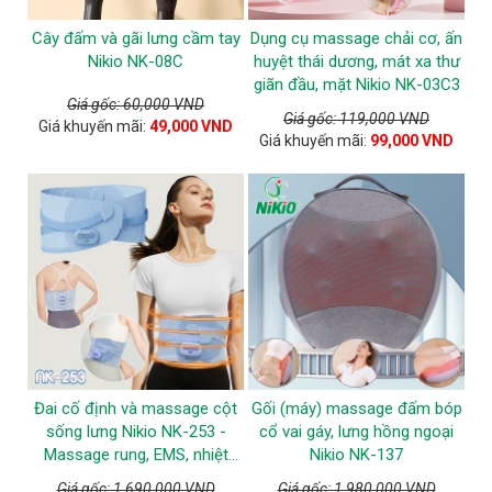
Cây đấm và gãi lưng cầm tay
Dụng cụ massage chải cơ, ấn
Nikio NK-08C
huyệt thái dương, mát xa thư
giãn đầu, mặt Nikio NK-03C3
Giá gốc: 60,000 VND
Giá gốc: 119,000 VND
Giá khuyến mãi:
49,000 VND
Giá khuyến mãi:
99,000 VND
Đai cố định và massage cột
Gối (máy) massage đấm bóp
sống lưng Nikio NK-253 -
cổ vai gáy, lưng hồng ngoại
Massage rung, EMS, nhiệt
Nikio NK-137
nóng
Giá gốc: 1,690,000 VND
Giá gốc: 1,980,000 VND