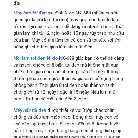
đa
Máy làm tỏi đen
gia đình Nikio NK-688 (nhiều người
quen gọi là nồi làm tỏi đen) máy giúp cho bạn tự làm
tỏi đen tại nhà một cách dễ dàng và nhanh chóng, thời
gian làm chỉ từ 12 ngày hoặc 15 ngày tùy theo nhu cầu
của bạn. Máy có thể làm tỏi cô đơn và tỏi tép, với tính
năng ghi nhớ thời gian làm khi mất điện.
Nồi làm tỏi đen Nikio
NK-688 giúp bạn có thể dễ dàng
và nhanh chóng chế biến tỏi đen mà không mất quá
nhiều thời gian như các phương pháp lên men thông
thường khác cho người thân và gia đình sử dụng trong
phòng bệnh. Thời gian ủ tỏi đen hoàn thành nhanh
chóng chỉ từ 12 ngày hoặc là 15 ngày. Nếu làm thủ
công, thì bạn sẽ mất gần đến 2 tháng.
Máy nấu tỏi đen
được thiết kế với 3 lớp chắc chắn
chống va đập làm móp méo. Đồng thời, máy còn có
khả năng giữ nhiệt rất tốt mang đến chất lượng tuyệt
hảo. Lòng máy được tráng bằng men chống dính giúp
quá trình lên men diễn ra tốt hơn và cũng như vệ sinh