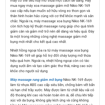
máy có thể tiêu hủy mỡ thừa một cách dễ dàng. Hãy
mua ngay máy xoa massage giảm mỡ Nikio NK-169
cao cấp nếu bạn muốn sở hữu vòng eo thon gọn và
thân hình hoàn hảo cùng với cơ thể khỏe mạnh và săn
chắc. Ngoài ra, máy massage xoa bụng Nikio NK-169
còn tích hợp kỹ thuật massage rung giúp cho quá trình
giảm cân và giảm mỡ trở nên dễ dàng và hiệu quả. Đây
là một trong những công nghệ massage giảm mỡ
bụng mới nhất cho kết quả cao nhất.
Nhiệt hồng ngoại tỏa ra từ máy massage xoa bụng
Nikio NK-169 sẽ giúp hỗ trợ đốt cháy lượng mỡ thừa
hiệu quả hơn. Ngoài ra, nhiệt hồng ngoại còn có tác
dụng sưởi ấm và tạo cảm giác thư thái, nâng cao sức
khỏe cho người sử dụng.
Máy massage rung giảm mỡ bụng
Nikio NK-169 được
làm từ nhựa ABS cao cấp siêu bền, chống bám vết bẩn
và hạn chế trầy xước. Máy được làm từ chất liệu vải có
độ thoáng khí cao và hoàn toàn êm ái, dễ chịu khi tiếp
xúc với da bụng, không gây kích ứng và cũng không