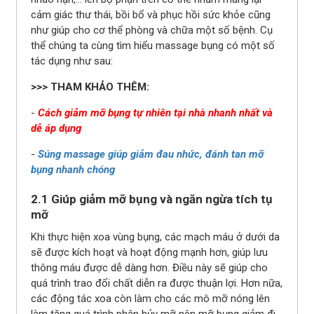
cảm giác thư thái, bồi bổ và phục hồi sức khỏe cũng
như giúp cho cơ thể phòng và chữa một số bệnh. Cụ
thể chúng ta cùng tìm hiểu massage bụng có một số
tác dụng như sau:
>>> THAM KHẢO THÊM:
-
Cách giảm mỡ bụng tự nhiên tại nhà nhanh nhất và
dễ áp dụng
-
Súng massage giúp giảm đau nhức, đánh tan mỡ
bụng nhanh chóng
2.1 Giúp giảm mỡ bụng và ngăn ngừa tích tụ
mỡ
Khi thực hiện xoa vùng bụng, các mạch máu ở dưới da
sẽ được kích hoạt và hoạt động mạnh hơn, giúp lưu
thông máu được dễ dàng hơn. Điều này sẽ giúp cho
quá trình trao đổi chất diễn ra được thuận lợi. Hơn nữa,
các động tác xoa còn làm cho các mô mỡ nóng lên
làm tăng quá trình phân hủy mỡ nên mỡ bụng giảm đi