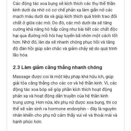
Các động tác xoa bụng sẽ kích thích các thụ thể thần
kinh dưới da nhờ có cơ chế phản xạ làm giãn nở các
mạch máu dưới da và giúp kích thích quá trình trao đổi
chất ở giữa các mô. Do đó, các mô dưới da sẽ tăng
cường khả năng hô hấp cũng như bài tiết các chất độc
hại qua đường mồ hôi hay tuyến bã nhờn một cách tốt
hơn. Nhờ đó, làn da sẽ nhanh chóng phục hồi và tăng
độ đàn hồi giúp săn chắc và giảm chảy xệ do quá trình
lão hóa.
2.3 Làm giảm căng thẳng nhanh chóng
Massage được coi là một liệu pháp khá hữu ích, giúp
giải tỏa căng thẳng cho các cơ và hệ thần kinh. Vì, các
động tác xoa bóp sẽ góp phần kích thích hoạt động
phản xạ và hoạt động dẫn truyền của hệ thần kinh
trung ương. Hơn nữa, khi phụ nữ được xoa bụng, thì cơ
thể sẽ sản sinh ra hormone endorphin - đây là nguyên
nhân khiến cho phụ nữ cảm thấy vui vẻ và thoải mái và
hạnh phúc hơn.