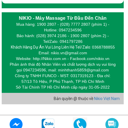
NIKIO - Máy Massage Từ Đầu Đến Chân
Mua hàng: 1900 2807 - (028) 7777 2807 (phím 1) -
Hotline: 0947234596
Bảo hành: (028) 3974 2186 - 1900 2807 (phím 2) -
Tel/Zalo: 0941797286
Khách Hàng Dự Án Vui Lòng Liên Hệ Tel/Zalo:
0368788855
Email: nikio.vn@gmail.com
Website: http://Nikio.com.vn - Facbook.com/nikio.vn
Phản ánh thái độ Nhân Viên và chất lượng dịch vụ vui lòng
gọi 0947234596,
m
ail: minhthanh5859@gmail.com
Công ty TNHH FUNCO - MST: 0317319123 - Địa chỉ:
57/13 Tô Hiệu, P Phú Thạnh, TP Hồ Chí Minh
Sở Tài Chính TP Hồ Chí Minh cấp
ngày 31-05-2022
Bản quyền @ thuộc về
Nikio Việt Nam