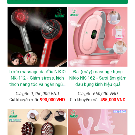
Lược massage da đầu NIKIO
Đai (máy) massage bụng
NK-112 - Giảm stress, kích
Nikio NK-162 - Sưởi ấm giảm
thích nang tóc và ngăn ngừa
đau bụng kinh hiệu quả
tóc gãy rụng
Giá gốc: 1,250,000 VND
Giá gốc: 660,000 VND
Giá khuyến mãi:
990,000 VND
Giá khuyến mãi:
495,000 VND