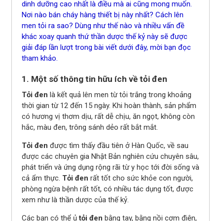
dinh dưỡng cao nhất là điều mà ai cũng mong muốn.
Nơi nào bán cháy hàng thiết bị này nhất? Cách lên
men tỏi ra sao? Dùng như thế nào và nhiều vấn đề
khác xoay quanh thứ thần dược thế kỷ này sẽ được
giải đáp lần lượt trong bài viết dưới đây, mời bạn đọc
tham khảo.
1. Một số thông tin hữu ích về tỏi đen
Tỏi đen
là kết quả lên men từ tỏi trắng trong khoảng
thời gian từ 12 đến 15 ngày. Khi hoàn thành, sản phẩm
có hương vị thơm dịu, rất dễ chịu, ăn ngọt, không còn
hắc, màu đen, trông sánh dẻo rất bắt mắt.
Tỏi đen
được tìm thấy đầu tiên ở Hàn Quốc, về sau
được các chuyên gia Nhật Bản nghiên cứu chuyên sâu,
phát triển và ứng dụng rộng rãi từ y học tới đời sống và
cả ẩm thực.
Tỏi đen
rất tốt cho sức khỏe con người,
phòng ngừa bệnh rất tốt, có nhiều tác dụng tốt, được
xem như là thần dược của thế kỷ.
Các bạn có thể ủ
tỏi đen
bằng tay, bằng nồi cơm điện,