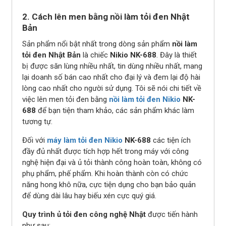
2. Cách lên men bằng nồi làm tỏi đen Nhật
Bản
Sản phẩm nổi bật nhất trong dòng sản phẩm
nồi làm
tỏi đen Nhật Bản
là chiếc
Nikio NK-688
. Đây là thiết
bị được săn lùng nhiều nhất, tin dùng nhiều nhất, mang
lại doanh số bán cao nhất cho đại lý và đem lại độ hài
lòng cao nhất cho người sử dụng. Tôi sẽ nói chi tiết về
việc lên men tỏi đen bằng
nồi làm tỏi đen Nikio
NK-
688
để bạn tiện tham khảo, các sản phẩm khác làm
tương tự.
Đối với
máy làm tỏi đen Nikio
NK-688
các tiện ích
đầy đủ nhất được tích hợp hết trong máy với công
nghệ hiện đại và ủ tỏi thành công hoàn toàn, không có
phụ phẩm, phế phẩm. Khi hoàn thành còn có chức
năng hong khô nữa, cực tiện dụng cho bạn bảo quản
để dùng dài lâu hay biếu xén cực quý giá.
Quy trình ủ tỏi đen công nghệ Nhật
được tiến hành
như sau: