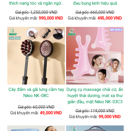
thích nang tóc và ngăn ngừa
đau bụng kinh hiệu quả
tóc gãy rụng
Giá gốc: 1,250,000 VND
Giá gốc: 660,000 VND
Giá khuyến mãi:
990,000 VND
Giá khuyến mãi:
495,000 VND
Cây đấm và gãi lưng cầm tay
Dụng cụ massage chải cơ, ấn
Nikio NK-08C
huyệt thái dương, mát xa thư
giãn đầu, mặt Nikio NK-03C3
Giá gốc: 60,000 VND
Giá gốc: 119,000 VND
Giá khuyến mãi:
49,000 VND
Giá khuyến mãi:
99,000 VND