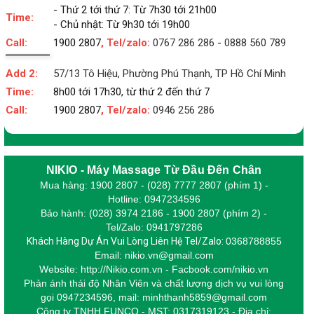
- Thứ 2 tới thứ 7: Từ 7h30 tới 21h00
Time:
- Chủ nhật: Từ 9h30 tới 19h00
Call:
1900 2807
, Tel/zalo:
0767 286 286
-
0888 560 789
Add 2:
57/13 Tô Hiệu, Phường Phú Thạnh, TP Hồ Chí Minh
Time:
8h00 tới 17h30, từ thứ 2 đến thứ 7
Call:
1900 2807
, Tel/zalo:
0946 256 286
NIKIO - Máy Massage Từ Đầu Đến Chân
Mua hàng: 1900 2807 - (028) 7777 2807 (phím 1) -
Hotline: 0947234596
Bảo hành: (028) 3974 2186 - 1900 2807 (phím 2) -
Tel/Zalo: 0941797286
Khách Hàng Dự Án Vui Lòng Liên Hệ Tel/Zalo:
0368788855
Email: nikio.vn@gmail.com
Website: http://Nikio.com.vn - Facbook.com/nikio.vn
Phản ánh thái độ Nhân Viên và chất lượng dịch vụ vui lòng
gọi 0947234596,
m
ail: minhthanh5859@gmail.com
Công ty TNHH FUNCO - MST: 0317319123 - Địa chỉ: