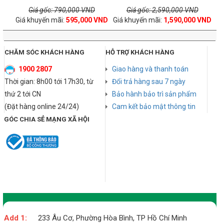
Giá gốc: 790,000 VND
Giá gốc: 2,590,000 VND
Giá khuyến mãi:
595,000 VND
Giá khuyến mãi:
1,590,000 VND
CHĂM SÓC KHÁCH HÀNG
HỖ TRỢ KHÁCH HÀNG
1900 2807
Giao hàng và thanh toán
Thời gian: 8h00 tới 17h30, từ
Đổi trả hàng sau 7 ngày
thứ 2 tới CN
Bảo hành bảo trì sản phẩm
(Đặt hàng online 24/24)
Cam kết bảo mật thông tin
GÓC CHIA SẺ MẠNG XÃ HỘI
Add 1:
233 Âu Cơ, Phường Hòa Bình, TP Hồ Chí Minh