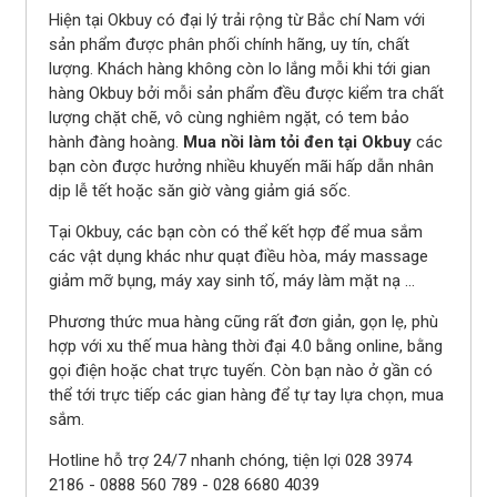
Hiện tại Okbuy có đại lý trải rộng từ Bắc chí Nam với
sản phẩm được phân phối chính hãng, uy tín, chất
lượng. Khách hàng không còn lo lắng mỗi khi tới gian
hàng Okbuy bởi mỗi sản phẩm đều được kiểm tra chất
lượng chặt chẽ, vô cùng nghiêm ngặt, có tem bảo
hành đàng hoàng.
Mua nồi làm tỏi đen tại Okbuy
các
bạn còn được hưởng nhiều khuyến mãi hấp dẫn nhân
dịp lễ tết hoặc săn giờ vàng giảm giá sốc.
Tại Okbuy, các bạn còn có thể kết hợp để mua sắm
các vật dụng khác như quạt điều hòa, máy massage
giảm mỡ bụng, máy xay sinh tố, máy làm mặt nạ …
Phương thức mua hàng cũng rất đơn giản, gọn lẹ, phù
hợp với xu thế mua hàng thời đại 4.0 bằng online, bằng
gọi điện hoặc chat trực tuyến. Còn bạn nào ở gần có
thể tới trực tiếp các gian hàng để tự tay lựa chọn, mua
sắm.
Hotline hỗ trợ 24/7 nhanh chóng, tiện lợi 028 3974
2186 - 0888 560 789 - 028 6680 4039