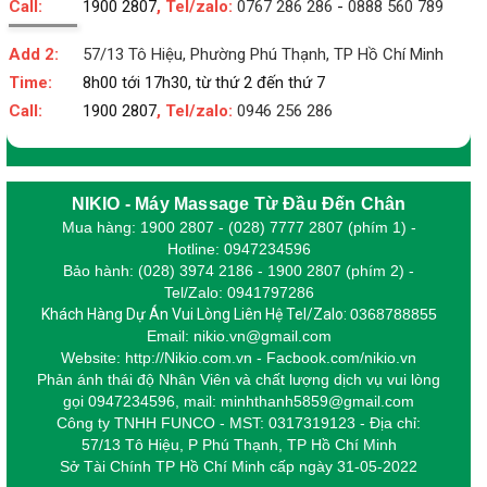
Call:
1900 2807
, Tel/zalo:
0767 286 286
-
0888 560 789
Add 2:
57/13 Tô Hiệu, Phường Phú Thạnh, TP Hồ Chí Minh
Time:
8h00 tới 17h30, từ thứ 2 đến thứ 7
Call:
1900 2807
, Tel/zalo:
0946 256 286
NIKIO - Máy Massage Từ Đầu Đến Chân
Mua hàng: 1900 2807 - (028) 7777 2807 (phím 1) -
Hotline: 0947234596
Bảo hành: (028) 3974 2186 - 1900 2807 (phím 2) -
Tel/Zalo: 0941797286
Khách Hàng Dự Án Vui Lòng Liên Hệ Tel/Zalo:
0368788855
Email: nikio.vn@gmail.com
Website: http://Nikio.com.vn - Facbook.com/nikio.vn
Phản ánh thái độ Nhân Viên và chất lượng dịch vụ vui lòng
gọi 0947234596,
m
ail: minhthanh5859@gmail.com
Công ty TNHH FUNCO - MST: 0317319123 - Địa chỉ:
57/13 Tô Hiệu, P Phú Thạnh, TP Hồ Chí Minh
Sở Tài Chính TP Hồ Chí Minh cấp
ngày 31-05-2022