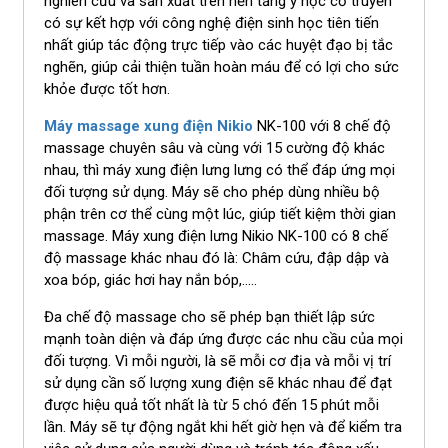
nghiên cứu và sản xuất trên nền tảng y học cổ truyền
có sự kết hợp với công nghệ điện sinh học tiên tiến
nhất giúp tác động trực tiếp vào các huyệt đạo bị tắc
nghẽn, giúp cải thiện tuần hoàn máu để có lợi cho sức
khỏe được tốt hơn.
Máy massage xung điện Nikio
NK-100 với 8 chế độ
massage chuyên sâu và cùng với 15 cường độ khác
nhau, thì máy xung điện lưng lưng có thể đáp ứng mọi
đối tượng sử dụng. Máy sẽ cho phép dùng nhiều bộ
phận trên cơ thể cùng một lúc, giúp tiết kiệm thời gian
massage. Máy xung điện lưng Nikio NK-100 có 8 chế
độ massage khác nhau đó là: Châm cứu, đập dập và
xoa bóp, giác hơi hay nắn bóp,.....
Đa chế độ massage cho sẽ phép bạn thiết lập sức
mạnh toàn diện và đáp ứng được các nhu cầu của mọi
đối tượng. Vì mỗi người, là sẽ mỗi cơ địa và mỗi vị trí
sử dụng cần số lượng xung điện sẽ khác nhau để đạt
được hiệu quả tốt nhất là từ 5 chó đến 15 phút mỗi
lần. Máy sẽ tự động ngắt khi hết giờ hẹn và để kiểm tra