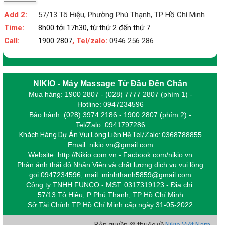
Add 2:
57/13 Tô Hiệu, Phường Phú Thạnh, TP Hồ Chí Minh
Time:
8h00 tới 17h30, từ thứ 2 đến thứ 7
Call:
1900 2807
, Tel/zalo:
0946 256 286
NIKIO - Máy Massage Từ Đầu Đến Chân
Mua hàng: 1900 2807 - (028) 7777 2807 (phím 1) -
Hotline: 0947234596
Bảo hành: (028) 3974 2186 - 1900 2807 (phím 2) -
Tel/Zalo: 0941797286
Khách Hàng Dự Án Vui Lòng Liên Hệ Tel/Zalo:
0368788855
Email: nikio.vn@gmail.com
Website: http://Nikio.com.vn - Facbook.com/nikio.vn
Phản ánh thái độ Nhân Viên và chất lượng dịch vụ vui lòng
gọi 0947234596,
m
ail: minhthanh5859@gmail.com
Công ty TNHH FUNCO - MST: 0317319123 - Địa chỉ:
57/13 Tô Hiệu, P Phú Thạnh, TP Hồ Chí Minh
Sở Tài Chính TP Hồ Chí Minh cấp
ngày 31-05-2022