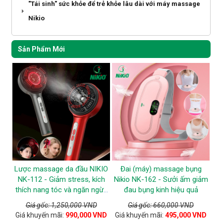
"Tái sinh" sức khỏe để trẻ khỏe lâu dài với máy massage
Nikio
Sản Phẩm Mới
Lược massage da đầu NIKIO
Đai (máy) massage bụng
NK-112 - Giảm stress, kích
Nikio NK-162 - Sưởi ấm giảm
thích nang tóc và ngăn ngừa
đau bụng kinh hiệu quả
tóc gãy rụng
Giá gốc: 1,250,000 VND
Giá gốc: 660,000 VND
Giá khuyến mãi:
990,000 VND
Giá khuyến mãi:
495,000 VND