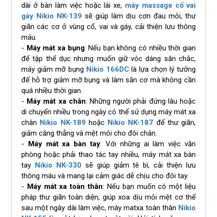
dài ở bàn làm việc hoặc lái xe,
máy massage cổ vai
gáy
Nikio NK-139
sẽ giúp làm dịu cơn đau mỏi, thư
giãn các cơ ở vùng cổ, vai và gáy, cải thiện lưu thông
máu.
-
Máy mát xa bụng
: Nếu bạn không có nhiều thời gian
để tập thể dục nhưng muốn giữ vóc dáng săn chắc,
máy giảm mỡ bụng
Nikio 166DC
là lựa chọn lý tưởng
để hỗ trợ giảm mỡ bụng và làm săn cơ mà không cần
quá nhiều thời gian.
-
Máy mát xa chân
: Những người phải đứng lâu hoặc
di chuyển nhiều trong ngày có thể sử dụng máy mát xa
chân
Nikio NK-189
hoặc
Nikio NK-187
để thư giãn,
giảm căng thẳng và mệt mỏi cho đôi chân.
-
Máy mát xa bàn tay
: Với những ai làm việc văn
phòng hoặc phải thao tác tay nhiều, máy mát xa bàn
tay
Nikio NK-330
sẽ giúp giảm tê bì, cải thiện lưu
thông máu và mang lại cảm giác dễ chịu cho đôi tay.
-
Máy mát xa toàn thân
: Nếu bạn muốn có một liệu
pháp thư giãn toàn diện, giúp xoa dịu mỏi mệt cơ thể
sau một ngày dài làm việc, máy matxa toàn thân
Nikio