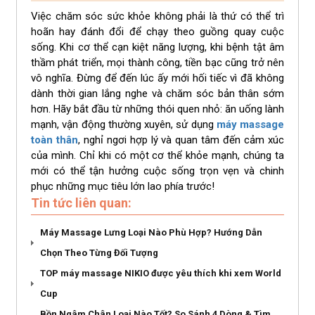
Việc chăm sóc sức khỏe không phải là thứ có thể trì
hoãn hay đánh đổi để chạy theo guồng quay cuộc
sống. Khi cơ thể cạn kiệt năng lượng, khi bệnh tật âm
thầm phát triển, mọi thành công, tiền bạc cũng trở nên
vô nghĩa. Đừng để đến lúc ấy mới hối tiếc vì đã không
dành thời gian lắng nghe và chăm sóc bản thân sớm
hơn. Hãy bắt đầu từ những thói quen nhỏ: ăn uống lành
mạnh, vận động thường xuyên, sử dụng
máy massage
toàn thân
, nghỉ ngơi hợp lý và quan tâm đến cảm xúc
của mình. Chỉ khi có một cơ thể khỏe mạnh, chúng ta
mới có thể tận hưởng cuộc sống trọn vẹn và chinh
phục những mục tiêu lớn lao phía trước!
Tin tức liên quan:
Máy Massage Lưng Loại Nào Phù Hợp? Hướng Dẫn
Chọn Theo Từng Đối Tượng
TOP máy massage NIKIO được yêu thích khi xem World
Cup
Bồn Ngâm Chân Loại Nào Tốt? So Sánh 4 Dòng & Tìm