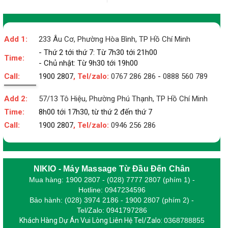
Add 1:
233 Âu Cơ, Phường Hòa Bình, TP Hồ Chí Minh
- Thứ 2 tới thứ 7: Từ 7h30 tới 21h00
Time:
- Chủ nhật: Từ 9h30 tới 19h00
Call:
1900 2807
, Tel/zalo:
0767 286 286
-
0888 560 789
Add 2:
57/13 Tô Hiệu, Phường Phú Thạnh, TP Hồ Chí Minh
Time:
8h00 tới 17h30, từ thứ 2 đến thứ 7
Call:
1900 2807
, Tel/zalo:
0946 256 286
NIKIO - Máy Massage Từ Đầu Đến Chân
Mua hàng: 1900 2807 - (028) 7777 2807 (phím 1) -
Hotline: 0947234596
Bảo hành: (028) 3974 2186 - 1900 2807 (phím 2) -
Tel/Zalo: 0941797286
Khách Hàng Dự Án Vui Lòng Liên Hệ Tel/Zalo:
0368788855