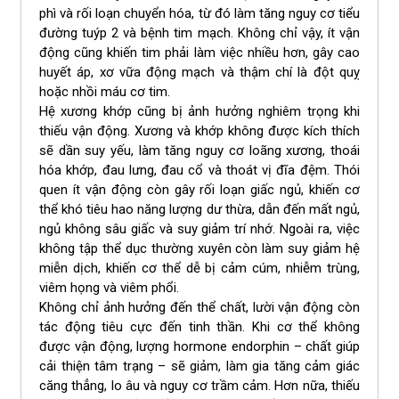
phì và rối loạn chuyển hóa, từ đó làm tăng nguy cơ tiểu
đường tuýp 2 và bệnh tim mạch. Không chỉ vậy, ít vận
động cũng khiến tim phải làm việc nhiều hơn, gây cao
huyết áp, xơ vữa động mạch và thậm chí là đột quỵ
hoặc nhồi máu cơ tim.
Hệ xương khớp cũng bị ảnh hưởng nghiêm trọng khi
thiếu vận động. Xương và khớp không được kích thích
sẽ dần suy yếu, làm tăng nguy cơ loãng xương, thoái
hóa khớp, đau lưng, đau cổ và thoát vị đĩa đệm. Thói
quen ít vận động còn gây rối loạn giấc ngủ, khiến cơ
thể khó tiêu hao năng lượng dư thừa, dẫn đến mất ngủ,
ngủ không sâu giấc và suy giảm trí nhớ. Ngoài ra, việc
không tập thể dục thường xuyên còn làm suy giảm hệ
miễn dịch, khiến cơ thể dễ bị cảm cúm, nhiễm trùng,
viêm họng và viêm phổi.
Không chỉ ảnh hưởng đến thể chất, lười vận động còn
tác động tiêu cực đến tinh thần. Khi cơ thể không
được vận động, lượng hormone endorphin – chất giúp
cải thiện tâm trạng – sẽ giảm, làm gia tăng cảm giác
căng thẳng, lo âu và nguy cơ trầm cảm. Hơn nữa, thiếu