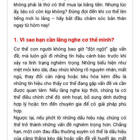
không phải là thứ có thể mua lại bằng tiền. Nhưng lúc
ấy, liệu có còn kịp không? Đừng đợi đến khi cơ thể lên
tiếng mới lo lắng – hãy bắt đầu chăm sóc bản thân
ngay từ hôm nay!
1. Vì sao bạn cần lắng nghe cơ thể mình?
Cơ thể con người không bao giờ “đột ngột” gặp vấn
đề, mà luôn gửi đi những tín hiệu cảnh báo trước khi
xảy ra tình trạng nghiêm trọng. Những biểu hiện như
mệt mỏi kéo dài, đau nhức không rõ nguyên nhân, mất
ngủ, thay đổi cân nặng hoặc tiêu hóa kém đều là
những tín hiệu cho thấy cơ thể đang gặp vấn đề và cần
được quan tâm. Nếu lắng nghe kịp thời, chúng ta có
thể điều chỉnh chế độ sinh hoạt, bổ sung dinh dưỡng
hợp lý hoặc tìm đến chuyên gia để có giải pháp phù
hợp.
Ngược lại, nếu phớt lờ những dấu hiệu này, chúng có
thể trở thành những vấn đề nghiêm trọng hơn. Chẳng
hạn, một cơn đau đầu thường xuyên có thể là dấu hiệu
của căng thẳng kéo dài hoặc vấn đề về huyết áp; mất