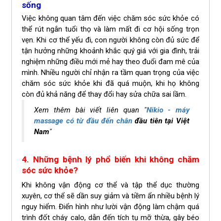
sống
Việc không quan tâm đến việc chăm sóc sức khỏe có
thể rút ngắn tuổi thọ và làm mất đi cơ hội sống trọn
vẹn. Khi cơ thể yếu đi, con người không còn đủ sức để
tận hưởng những khoảnh khắc quý giá với gia đình, trải
nghiệm những điều mới mẻ hay theo đuổi đam mê của
mình. Nhiều người chỉ nhận ra tầm quan trọng của việc
chăm sóc sức khỏe khi đã quá muộn, khi họ không
còn đủ khả năng để thay đổi hay sửa chữa sai lầm.
Xem thêm bài viết liên quan "
Nikio - máy
massage có từ đầu đến chân
đầu tiên tại Việt
Nam
"
4. Những bệnh lý phổ biến khi không chăm
sóc sức khỏe?
Khi không vận động cơ thể và tập thể dục thường
xuyên, cơ thể sẽ dần suy giảm và tiềm ẩn nhiều bệnh lý
nguy hiểm. Điển hình như lười vận động làm chậm quá
trình đốt cháy calo, dẫn đến tích tụ mỡ thừa, gây béo