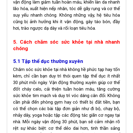
vận động làm giảm tuần hoàn máu, khiến làn da nhanh
lão hóa, xuất hiện nếp nhăn, tóc dễ gãy rụng và cơ thể
suy yếu nhanh chóng. Không những vậy, hệ tiêu hóa
cũng bị ảnh hưởng khi ít vận động, gây táo bón, đầy
hơi, trào ngược dạ dày và rối loạn tiêu hóa.
5. Cách chăm sóc sức khỏe tại nhà nhanh
chóng
5.1 Tập thể dục thường xuyên
Chăm sóc sức khỏe tại nhà không hề phức tạp hay tốn
kém, chỉ cần bạn duy trì thói quen tập thể dục ít nhất
30 phút mỗi ngày. Vận động thường xuyên giúp cơ thể
đốt cháy calo, cải thiện tuần hoàn máu, tăng cường
sức khỏe tim mạch và duy trì vóc dáng cân đối. Không
cần phải đến phòng gym hay có thiết bị đắt tiền, bạn
có thể chọn các bài tập đơn giản như đi bộ, chạy bộ,
nhảy dây, yoga hoặc tập các động tác giãn cơ ngay tại
nhà. Mỗi ngày vận động 30 phút, bạn sẽ cảm nhận rõ
rệt sự khác biệt: cơ thể dẻo dai hơn, tinh thần sảng