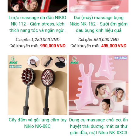
Lược massage da đầu NIKIO
Đai (máy) massage bụng
NK-112 - Giảm stress, kích
Nikio NK-162 - Sưởi ấm giảm
thích nang tóc và ngăn ngừa
đau bụng kinh hiệu quả
tóc gãy rụng
Giá gốc: 1,250,000 VND
Giá gốc: 660,000 VND
Giá khuyến mãi:
990,000 VND
Giá khuyến mãi:
495,000 VND
Cây đấm và gãi lưng cầm tay
Dụng cụ massage chải cơ, ấn
Nikio NK-08C
huyệt thái dương, mát xa thư
giãn đầu, mặt Nikio NK-03C3