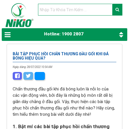
Hotline: 1900 2807
BÀI TẬP PHỤC HỒI CHẤN THƯƠNG ĐẦU GỐI KHI ĐÁ
BÓNG HIỆU QUẢ?
Ngày đăng: 28/07/2022 10:54 AM
Chấn thương đầu gối khi đá bóng luôn là nỗi lo của
các vận động viên, bởi đây là những bộ môn rất dễ bị
giãn dây chằng ở đầu gối. Vậy, thực hiện các bài tập
phục hồi chấn thương đầu gối như thế nào? Hãy cùng,
tìm hiểu thêm trong bài viết dưới đây nhé!
1. Bật mí các bài tập phục hồi chấn thương