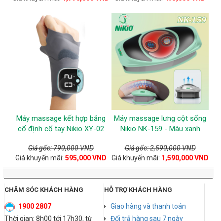
Máy massage kết hợp băng
Máy massage lưng cột sống
cố định cổ tay Nikio XY-02
Nikio NK-159 - Màu xanh
Giá gốc: 790,000 VND
Giá gốc: 2,590,000 VND
Giá khuyến mãi:
595,000 VND
Giá khuyến mãi:
1,590,000 VND
CHĂM SÓC KHÁCH HÀNG
HỖ TRỢ KHÁCH HÀNG
1900 2807
Giao hàng và thanh toán
Thời gian: 8h00 tới 17h30, từ
Đổi trả hàng sau 7 ngày