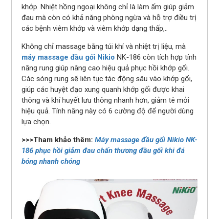
khớp. Nhiệt hồng ngoại không chỉ là làm ấm giúp giảm
đau mà còn có khả năng phòng ngừa và hỗ trợ điều trị
các bệnh viêm khớp và viêm khớp dạng thấp,..
Không chỉ massage bằng túi khí và nhiệt trị liệu, mà
máy massage đầu gối Nikio
NK-186 còn tích hợp tính
năng rung giúp nâng cao hiệu quả phục hồi khớp gối.
Các sóng rung sẽ liên tục tác động sâu vào khớp gối,
giúp các huyệt đạo xung quanh khớp gối được khai
thông và khí huyết lưu thông nhanh hơn, giảm tê mỏi
hiệu quả. Tính năng này có 6 cường độ để người dùng
lựa chọn.
>>>Tham khảo thêm:
Máy massage đầu gối Nikio NK-
186 phục hồi giảm đau chấn thương đầu gối khi đá
bóng nhanh chóng