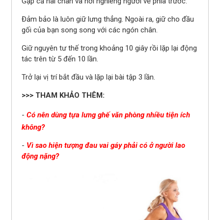
Gập cả hai chân và hơi nghiêng người về phía trước.
Đảm bảo là luôn giữ lưng thẳng. Ngoài ra, giữ cho đầu
gối của bạn song song với các ngón chân.
Giữ nguyên tư thế trong khoảng 10 giây rồi lặp lại động
tác trên từ 5 đến 10 lần.
Trở lại vị trí bắt đầu và lặp lại bài tập 3 lần.
>>> THAM KHẢO THÊM:
-
Có nên dùng tựa lưng ghế văn phòng nhiều tiện ích
không?
-
Vì sao hiện tượng đau vai gáy phải có ở người lao
động nặng?