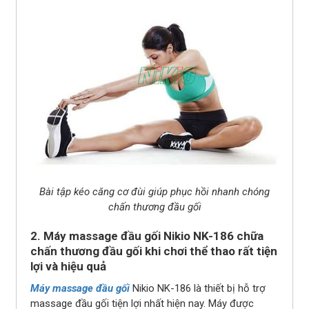
Bài tập kéo căng cơ đùi giúp phục hồi nhanh chóng
chấn thương đầu gối
2. Máy massage đầu gối Nikio NK-186 chữa
chấn thương đầu gối khi chơi thể thao rất tiện
lợi và hiệu quả
Máy massage đầu gối
Nikio NK-186 là thiết bị hỗ trợ
massage đầu gối tiện lợi nhất hiện nay. Máy được