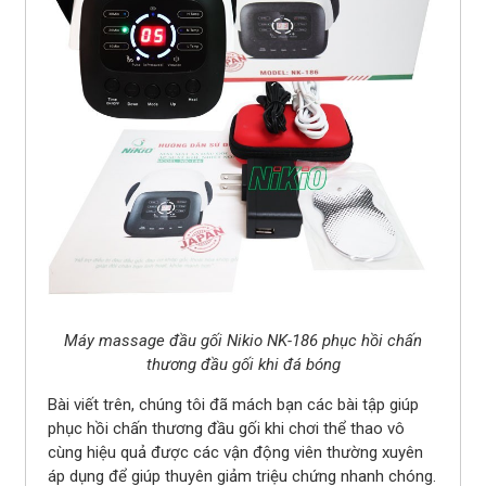
Máy massage đầu gối Nikio NK-186 phục hồi chấn
thương đầu gối khi đá bóng
Bài viết trên, chúng tôi đã mách bạn các bài tập giúp
phục hồi chấn thương đầu gối khi chơi thể thao vô
cùng hiệu quả được các vận động viên thường xuyên
áp dụng để giúp thuyên giảm triệu chứng nhanh chóng.