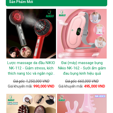
Sản Phẩm Mới
Lược massage da đầu NIKIO
Đai (máy) massage bụng
NK-112 - Giảm stress, kích
Nikio NK-162 - Sưởi ấm giảm
thích nang tóc và ngăn ngừa
đau bụng kinh hiệu quả
tóc gãy rụng
Giá gốc: 1,250,000 VND
Giá gốc: 660,000 VND
Giá khuyến mãi:
990,000 VND
Giá khuyến mãi:
495,000 VND