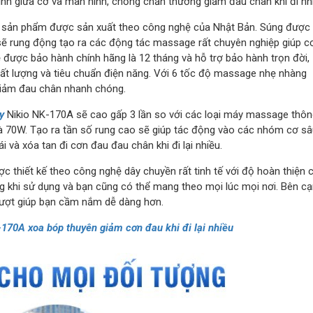
 dính giữa cơ và màn hình, chống chấn thương giảm đau chân khi đi nh
 sản phẩm được sản xuất theo công nghệ của Nhật Bản. Súng được
ẽ rung động tạo ra các động tác massage rất chuyên nghiệp giúp c
được bảo hành chính hãng là 12 tháng và hỗ trợ bảo hành trọn đời,
ất lượng và tiêu chuẩn điện năng. Với 6 tốc độ massage nhẹ nhàng
giảm đau chân nhanh chóng.
y
Nikio NK-170A sẽ cao gấp 3 lần so với các loại máy massage thôn
 70W. Tạo ra tần số rung cao sẽ giúp tác động vào các nhóm cơ sâ
và xóa tan đi cơn đau đau chân khi đi lại nhiều.
 thiết kế theo công nghệ dây chuyền rất tinh tế với độ hoàn thiện 
ùng khi sử dụng và bạn cũng có thể mang theo mọi lúc mọi nơi. Bên c
rượt giúp bạn cầm nắm dễ dàng hơn.
170A xoa bóp thuyên giảm cơn đau khi đi lại nhiều