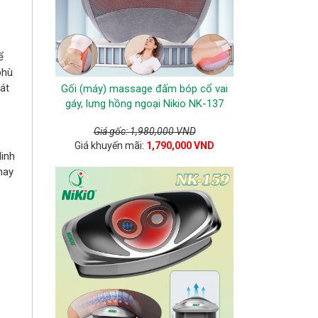
ể
phù
át
Gối (máy) massage đấm bóp cổ vai
gáy, lưng hồng ngoại Nikio NK-137
Giá gốc: 1,980,000 VND
Giá khuyến mãi:
1,790,000 VND
dinh
hay