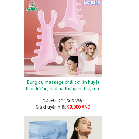
.
Dụng cụ massage chải cơ, ấn huyệt
thái dương, mát xa thư giãn đầu, mặt
Nikio NK-03C3
Giá gốc: 119,000 VND
Giá khuyến mãi:
99,000 VND