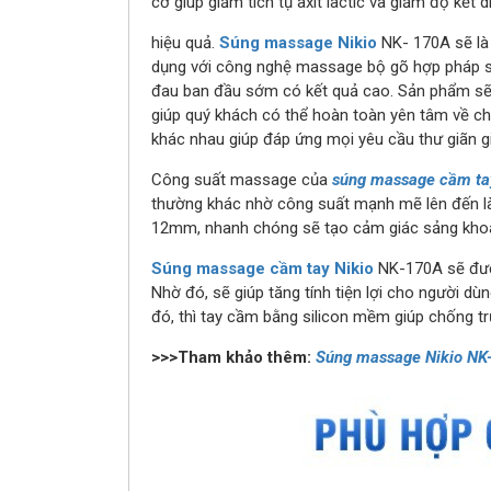
cơ giúp giảm tích tụ axit lactic và giảm độ kết
hiệu quả.
Súng massage Nikio
NK- 170A sẽ là
dụng với công nghệ massage bộ gõ hợp pháp s
đau ban đầu sớm có kết quả cao. Sản phẩm sẽ 
giúp quý khách có thể hoàn toàn yên tâm về ch
khác nhau giúp đáp ứng mọi yêu cầu thư giãn 
Công suất massage của
súng massage cầm ta
thường khác nhờ công suất mạnh mẽ lên đến là
12mm, nhanh chóng sẽ tạo cảm giác sảng khoái 
Súng massage cầm tay Nikio
NK-170A sẽ được
Nhờ đó, sẽ giúp tăng tính tiện lợi cho người d
đó, thì tay cầm bằng silicon mềm giúp chống t
>>>Tham khảo thêm:
Súng massage Nikio NK-