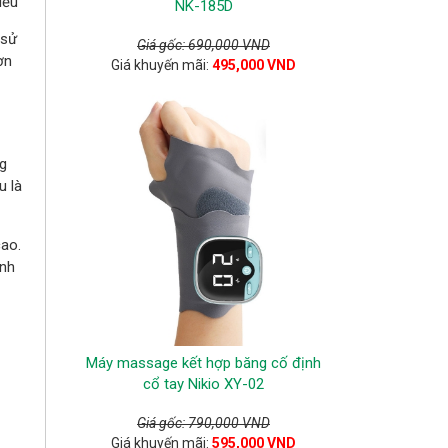
iều
NK-185D
 sử
Giá gốc: 690,000 VND
ơn
Giá khuyến mãi:
495,000 VND
g
u là
cao.
ạnh
Máy massage kết hợp băng cố định
cổ tay Nikio XY-02
Giá gốc: 790,000 VND
Giá khuyến mãi:
595,000 VND