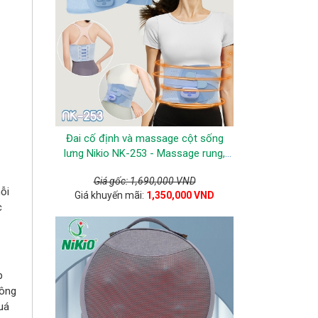
Đai cố định và massage cột sống
lưng Nikio NK-253 - Massage rung,
EMS, nhiệt nóng
Giá gốc: 1,690,000 VND
ỗi
Giá khuyến mãi:
1,350,000 VND
c
p
hông
quá