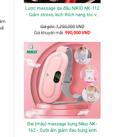
Lược massage da đầu NIKIO NK-112
- Giảm stress, kích thích nang tóc và
ngăn ngừa tóc gãy rụng
gâm
Giá gốc: 1,250,000 VND
hể
Giá khuyến mãi:
990,000 VND
Đai (máy) massage bụng Nikio NK-
162 - Sưởi ấm giảm đau bụng kinh
hiệu quả