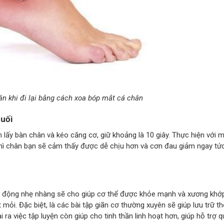
n khi đi lại bằng cách xoa bóp mắt cá chân
huối
 lấy bàn chân và kéo căng cơ, giữ khoảng là 10 giây. Thực hiện với m
thì chân bạn sẽ cảm thấy được dễ chịu hơn và cơn đau giảm ngay tứ
ận động nhẹ nhàng sẽ cho giúp cơ thể được khỏe mạnh và xương khớ
ỏi. Đặc biệt, là các bài tập giãn cơ thường xuyên sẽ giúp lưu trữ t
 ra việc tập luyện còn giúp cho tinh thần linh hoạt hơn, giúp hỗ trợ 