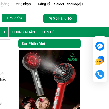
h hàng
Đăng nhập
Đăng ký
Select Language
▼
Giỏ Hàng
0
IỆU
CHỨNG NHẬN
LIÊN HỆ
Sản Phẩm Mới
iết
khắc
ại