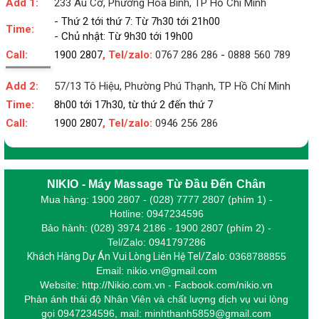
Add 1:
233 Âu Cơ, Phường Hòa Bình, TP Hồ Chí Minh
- Thứ 2 tới thứ 7: Từ 7h30 tới 21h00
Time:
- Chủ nhật: Từ 9h30 tới 19h00
Call:
1900 2807
, Tel/zalo:
0767 286 286
-
0888 560 789
Add 2:
57/13 Tô Hiệu, Phường Phú Thạnh, TP Hồ Chí Minh
Time:
8h00 tới 17h30, từ thứ 2 đến thứ 7
Call:
1900 2807
, Tel/zalo:
0946 256 286
NIKIO - Máy Massage Từ Đầu Đến Chân
Mua hàng: 1900 2807 - (028) 7777 2807 (phím 1) -
Hotline: 0947234596
Bảo hành: (028) 3974 2186 - 1900 2807 (phím 2) -
Tel/Zalo: 0941797286
Khách Hàng Dự Án Vui Lòng Liên Hệ Tel/Zalo:
0368788855
Email: nikio.vn@gmail.com
Website: http://Nikio.com.vn - Facbook.com/nikio.vn
Phản ánh thái độ Nhân Viên và chất lượng dịch vụ vui lòng
gọi 0947234596,
m
ail: minhthanh5859@gmail.com