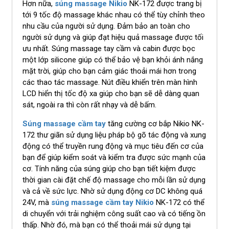
Hơn nữa,
súng massage
Nikio
NK-172
được trang bị
tới 9 tốc độ massage khác nhau có thể tùy chỉnh theo
nhu cầu của người sử dụng. Đảm bảo an toàn cho
người sử dụng và giúp đạt hiệu quả massage được tối
ưu nhất. Súng massage tay cầm và cabin được bọc
một lớp silicone giúp có thể bảo vệ bạn khỏi ánh nắng
mặt trời, giúp cho bạn cảm giác thoải mái hơn trong
các thao tác massage. Nút điều khiển trên màn hình
LCD hiển thị tốc độ xa giúp cho bạn sẽ dễ dàng quan
sát, ngoài ra thì còn rất nhạy và dễ bấm.
Súng massage cầm tay
tăng cường cơ bắp
Nikio NK-
172
thư giãn sử dụng liệu pháp bộ gõ tác động và xung
động có thể truyền rung động và mục tiêu đến cơ của
bạn để giúp kiểm soát và kiểm tra được sức mạnh của
cơ. Tính năng của súng giúp cho bạn tiết kiệm được
thời gian cài đặt chế độ massage cho mỗi lần sử dụng
và cả về sức lực. Nhờ sử dụng động cơ DC không quá
24V, mà
súng massage cầm tay
Nikio
NK-172
có thể
di chuyển với trải nghiệm công suất cao và có tiếng ồn
thấp. Nhờ đó, mà bạn có thể thoải mái sử dụng tại