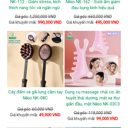
NK-112 - Giảm stress, kích
Nikio NK-162 - Sưởi ấm giảm
thích nang tóc và ngăn ngừa
đau bụng kinh hiệu quả
tóc gãy rụng
Giá gốc: 1,250,000 VND
Giá gốc: 660,000 VND
Giá khuyến mãi:
990,000 VND
Giá khuyến mãi:
495,000 VND
Cây đấm và gãi lưng cầm tay
Dụng cụ massage chải cơ, ấn
Nikio NK-08C
huyệt thái dương, mát xa thư
giãn đầu, mặt Nikio NK-03C3
Giá gốc: 60,000 VND
Giá gốc: 119,000 VND
Giá khuyến mãi:
49,000 VND
Giá khuyến mãi:
99,000 VND