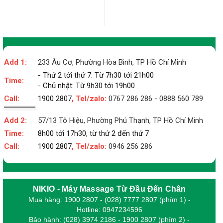
Add 1:
233 Âu Cơ, Phường Hòa Bình, TP Hồ Chí Minh
- Thứ 2 tới thứ 7: Từ 7h30 tới 21h00
Time:
- Chủ nhật: Từ 9h30 tới 19h00
Call:
1900 2807
, Tel/zalo:
0767 286 286
-
0888 560 789
Add 2:
57/13 Tô Hiệu, Phường Phú Thạnh, TP Hồ Chí Minh
Time:
8h00 tới 17h30, từ thứ 2 đến thứ 7
Call:
1900 2807
, Tel/zalo:
0946 256 286
NIKIO - Máy Massage Từ Đầu Đến Chân
Mua hàng: 1900 2807 - (028) 7777 2807 (phím 1) -
Hotline: 0947234596
Bảo hành: (028) 3974 2186 - 1900 2807 (phím 2) -