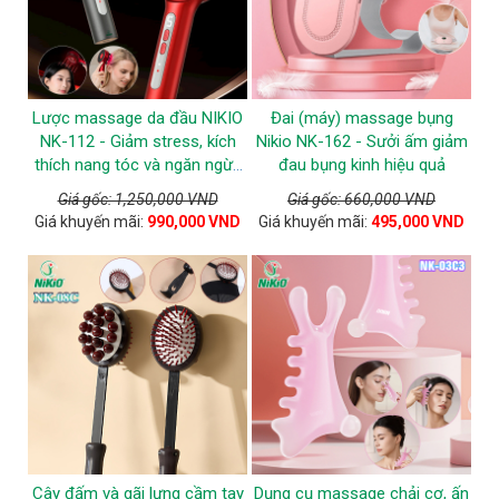
Lược massage da đầu NIKIO
Đai (máy) massage bụng
NK-112 - Giảm stress, kích
Nikio NK-162 - Sưởi ấm giảm
thích nang tóc và ngăn ngừa
đau bụng kinh hiệu quả
tóc gãy rụng
Giá gốc: 1,250,000 VND
Giá gốc: 660,000 VND
Giá khuyến mãi:
990,000 VND
Giá khuyến mãi:
495,000 VND
Cây đấm và gãi lưng cầm tay
Dụng cụ massage chải cơ, ấn