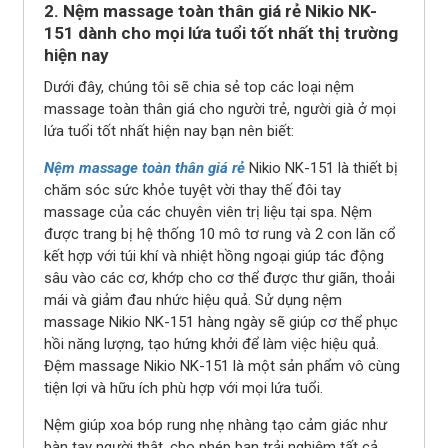
2. Nệm massage toàn thân giá rẻ Nikio NK-
151 dành cho mọi lứa tuổi tốt nhất thị trường
hiện nay
Dưới đây, chúng tôi sẽ chia sẻ top các loại nệm
massage toàn thân giá cho người trẻ, người già ở mọi
lứa tuổi tốt nhất hiện nay bạn nên biết:
Nệm massage toàn thân giá rẻ
Nikio NK-151 là thiết bị
chăm sóc sức khỏe tuyệt vời thay thế đôi tay
massage của các chuyên viên trị liệu tại spa. Nệm
được trang bị hệ thống 10 mô tơ rung và 2 con lăn cổ
kết hợp với túi khí và nhiệt hồng ngoại giúp tác động
sâu vào các cơ, khớp cho cơ thể được thư giãn, thoải
mái và giảm đau nhức hiệu quả. Sử dụng nệm
massage Nikio NK-151 hàng ngày sẽ giúp cơ thể phục
hồi năng lượng, tạo hứng khởi để làm việc hiệu quả.
Đệm massage Nikio NK-151 là một sản phẩm vô cùng
tiện lợi và hữu ích phù hợp với mọi lứa tuổi.
Nệm giúp xoa bóp rung nhẹ nhàng tạo cảm giác như
bàn tay người thật, cho phép bạn trải nghiệm tất cả