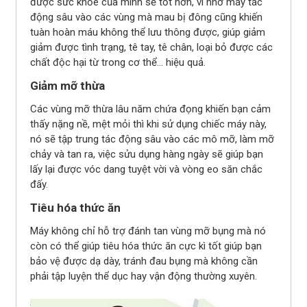
được sức khỏe của mình sẽ tốt hơn, vì nhờ máy tác
động sâu vào các vùng mà mau bị đông cũng khiến
tuàn hoàn máu không thể lưu thông được, giúp giảm
giảm được tình trạng, tê tay, tê chân, loại bỏ được các
chất độc hại từ trong cơ thể... hiệu quả.
Giảm mỡ thừa
Các vùng mỡ thừa lâu năm chứa đọng khiến bạn cảm
thấy nặng nề, mệt mỏi thì khi sử dụng chiếc máy này,
nó sẽ tập trung tác động sâu vào các mô mỡ, làm mỡ
chảy và tan ra, việc sửu dụng hàng ngày sẽ giúp bạn
lấy lại được vóc dang tuyệt vời và vòng eo săn chắc
đấy.
Tiêu hóa thức ăn
Máy không chỉ hỗ trợ đánh tan vùng mỡ bụng mà nó
còn có thể giúp tiêu hóa thức ăn cực kì tốt giúp bạn
bảo vệ được dạ dày, tránh đau bụng mà không cần
phải tập luyện thể dục hay vận động thường xuyên.