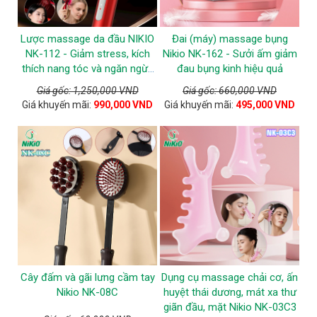
Lược massage da đầu NIKIO
Đai (máy) massage bụng
NK-112 - Giảm stress, kích
Nikio NK-162 - Sưởi ấm giảm
thích nang tóc và ngăn ngừa
đau bụng kinh hiệu quả
tóc gãy rụng
Giá gốc: 1,250,000 VND
Giá gốc: 660,000 VND
Giá khuyến mãi:
990,000 VND
Giá khuyến mãi:
495,000 VND
Cây đấm và gãi lưng cầm tay
Dụng cụ massage chải cơ, ấn
Nikio NK-08C
huyệt thái dương, mát xa thư
giãn đầu, mặt Nikio NK-03C3