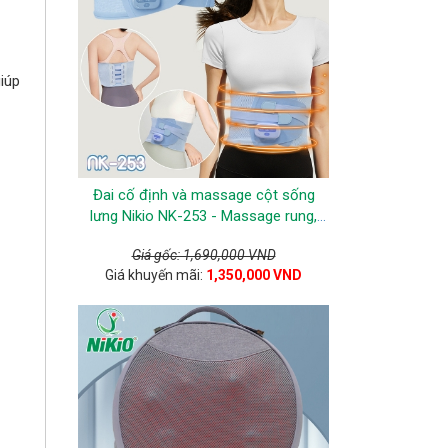
iúp
Đai cố định và massage cột sống
lưng Nikio NK-253 - Massage rung,
EMS, nhiệt nóng
Giá gốc: 1,690,000 VND
Giá khuyến mãi:
1,350,000 VND