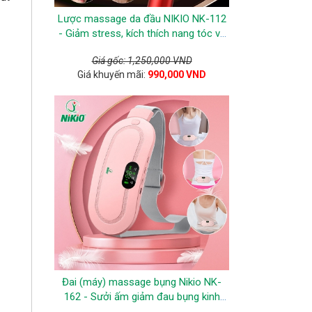
Lược massage da đầu NIKIO NK-112
- Giảm stress, kích thích nang tóc và
ngăn ngừa tóc gãy rụng
Giá gốc: 1,250,000 VND
Giá khuyến mãi:
990,000 VND
Đai (máy) massage bụng Nikio NK-
162 - Sưởi ấm giảm đau bụng kinh
hiệu quả