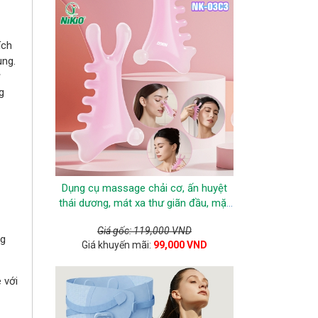
ích
ùng.
g
Dụng cụ massage chải cơ, ấn huyệt
thái dương, mát xa thư giãn đầu, mặt
Nikio NK-03C3
Giá gốc: 119,000 VND
ng
Giá khuyến mãi:
99,000 VND
 với