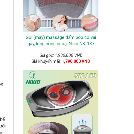
Gối (máy) massage đấm bóp cổ vai
gáy, lưng hồng ngoại Nikio NK-137
Giá gốc: 1,980,000 VND
Giá khuyến mãi:
1,790,000 VND
ỏe
thế
ười
ng