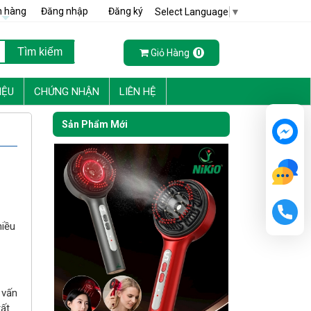
h hàng
Đăng nhập
Đăng ký
Select Language
▼
Giỏ Hàng
0
IỆU
CHỨNG NHẬN
LIÊN HỆ
Sản Phẩm Mới
hiều
 vấn
rất