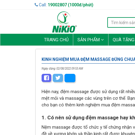
Call:
19002807 (1000đ/phút)
TRANG CHỦ
SẢN PHẨM
QUÀ TẶN
KINH NGHIỆM MUA ĐỆM MASSAGE ĐÚNG CHUẨ
Ngày đăng: 02/08/2022 09:53 AM
Hiện nay, đệm massage được sử dụng rất nhiều 
mệt mỏi và massage các vùng trên cơ thể. Bạn 
cho bạn có thêm kinh nghiệm mua đệm massag
1. Có nên sử dụng đệm massage hay k
Nệm massage được tổ chức y tế chứng nhận và 
đề về xương khớp và thần kinh rất được khuyê