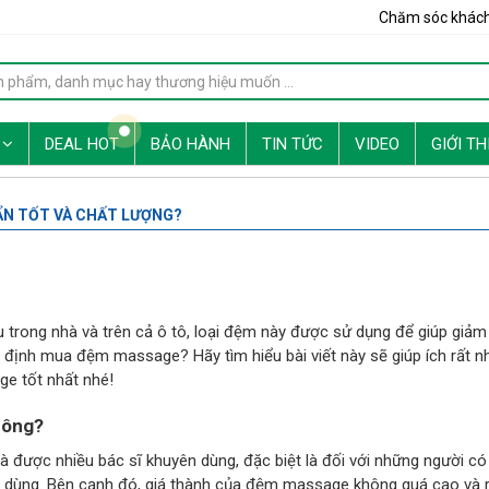
Chăm sóc khác
G
DEAL HOT
BẢO HÀNH
TIN TỨC
VIDEO
GIỚI TH
N TỐT VÀ CHẤT LƯỢNG?
trong nhà và trên cả ô tô, loại đệm này được sử dụng để giúp giảm
định mua đệm massage? Hãy tìm hiểu bài viết này sẽ giúp ích rất n
e tốt nhất nhé!
hông?
được nhiều bác sĩ khuyên dùng, đặc biệt là đối với những người có
n dùng. Bên cạnh đó, giá thành của đệm massage không quá cao và 