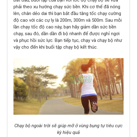
Bắt đầu, buổi tập của bạn với tốc độ chạy bộ sẽ vừa
phải theo xu hướng chạy sức bền. Khi cơ thể đã nóng
lên, chân dẻo dai thì bạn bắt đầu tăng tốc chạy cường
độ cao với các cự ly là 200m, 300m và 500m. Sau mỗi
lần chạy tốc độ cao này, bạn hãy giảm dần sức bền
chạy, sau đó, dần dần đi bộ nhanh để được nghỉ ngơi
và phục hồi sức lực. Bạn tiếp tục, chạy và chạy bộ như
vậy cho đến khi buổi tập chạy bộ kết thúc.
Chạy bộ ngoài trời sẽ giúp mỡ ở vùng bụng tự tiêu cực
kỳ hiệu quả