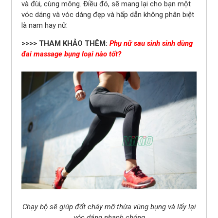
và đùi, cùng mông. Điều đó, sẽ mang lại cho bạn một
vóc dáng và vóc dáng đẹp và hấp dẫn không phân biệt
là nam hay nữ.
>>>> THAM KHẢO THÊM:
Phụ nữ sau sinh sinh dùng
đai massage bụng loại nào tốt?
Chạy bộ sẽ giúp đốt cháy mỡ thừa vùng bụng và lấy lại
vóc dáng nhanh chóng