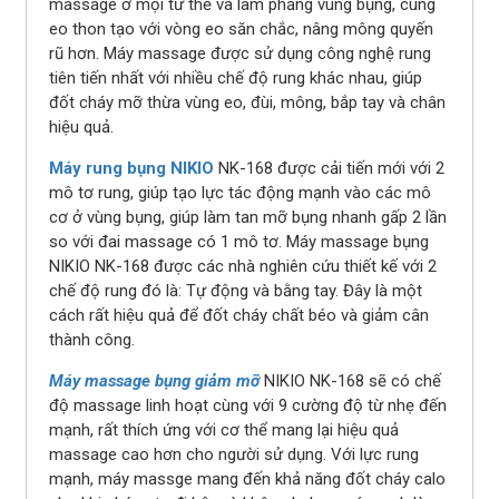
massage ở mọi tư thế và làm phẳng vùng bụng, cùng
eo thon tạo với vòng eo săn chắc, nâng mông quyến
rũ hơn. Máy massage được sử dụng công nghệ rung
tiên tiến nhất với nhiều chế độ rung khác nhau, giúp
đốt cháy mỡ thừa vùng eo, đùi, mông, bắp tay và chân
hiệu quả.
Máy rung bụng NIKIO
NK-168 được cải tiến mới với 2
mô tơ rung, giúp tạo lực tác động mạnh vào các mô
cơ ở vùng bụng, giúp làm tan mỡ bụng nhanh gấp 2 lần
so với đai massage có 1 mô tơ. Máy massage bụng
NIKIO NK-168 được các nhà nghiên cứu thiết kế với 2
chế độ rung đó là: Tự động và bằng tay. Đây là một
cách rất hiệu quả để đốt cháy chất béo và giảm cân
thành công.
Máy massage bụng giảm mỡ
NIKIO NK-168 sẽ có chế
độ massage linh hoạt cùng với 9 cường độ từ nhẹ đến
mạnh, rất thích ứng với cơ thể mang lại hiệu quả
massage cao hơn cho người sử dụng. Với lực rung
mạnh, máy massge mang đến khả năng đốt cháy calo