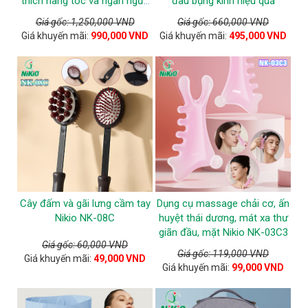
thích nang tóc và ngăn ngừa
đau bụng kinh hiệu quả
tóc gãy rụng
Giá gốc: 1,250,000 VND
Giá gốc: 660,000 VND
Giá khuyến mãi:
990,000 VND
Giá khuyến mãi:
495,000 VND
Cây đấm và gãi lưng cầm tay
Dụng cụ massage chải cơ, ấn
Nikio NK-08C
huyệt thái dương, mát xa thư
giãn đầu, mặt Nikio NK-03C3
Giá gốc: 60,000 VND
Giá gốc: 119,000 VND
Giá khuyến mãi:
49,000 VND
Giá khuyến mãi:
99,000 VND