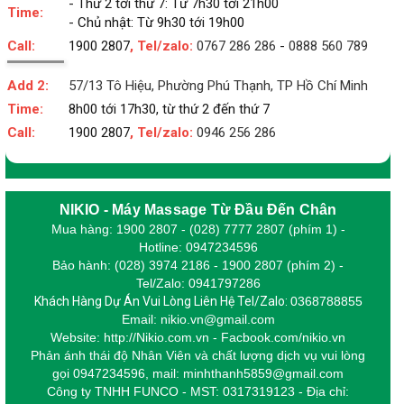
- Thứ 2 tới thứ 7: Từ 7h30 tới 21h00
Time:
- Chủ nhật: Từ 9h30 tới 19h00
Call:
1900 2807
, Tel/zalo:
0767 286 286
-
0888 560 789
Add 2:
57/13 Tô Hiệu, Phường Phú Thạnh, TP Hồ Chí Minh
Time:
8h00 tới 17h30, từ thứ 2 đến thứ 7
Call:
1900 2807
, Tel/zalo:
0946 256 286
NIKIO - Máy Massage Từ Đầu Đến Chân
Mua hàng: 1900 2807 - (028) 7777 2807 (phím 1) -
Hotline: 0947234596
Bảo hành: (028) 3974 2186 - 1900 2807 (phím 2) -
Tel/Zalo: 0941797286
Khách Hàng Dự Án Vui Lòng Liên Hệ Tel/Zalo:
0368788855
Email: nikio.vn@gmail.com
Website: http://Nikio.com.vn - Facbook.com/nikio.vn
Phản ánh thái độ Nhân Viên và chất lượng dịch vụ vui lòng
gọi 0947234596,
m
ail: minhthanh5859@gmail.com
Công ty TNHH FUNCO - MST: 0317319123 - Địa chỉ: