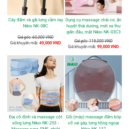
Cây đấm và gãi lưng cầm tay
Dụng cụ massage chải cơ, ấn
Nikio NK-08C
huyệt thái dương, mát xa thư
giãn đầu, mặt Nikio NK-03C3
Giá gốc: 60,000 VND
Giá gốc: 119,000 VND
Giá khuyến mãi:
49,000 VND
Giá khuyến mãi:
99,000 VND
Đai cố định và massage cột
Gối (máy) massage đấm bóp
sống lưng Nikio NK-253 -
cổ vai gáy, lưng hồng ngoại
Massage rung, EMS, nhiệt
Nikio NK-137