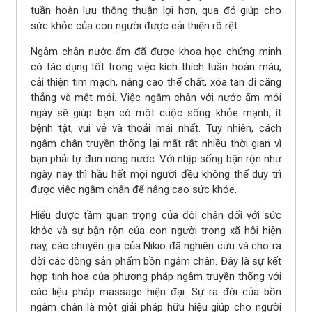
tuần hoàn lưu thông thuận lợi hơn, qua đó giúp cho
sức khỏe của con người được cải thiện rõ rệt.
Ngâm chân nước ấm đã được khoa học chứng minh
có tác dụng tốt trong việc kích thích tuần hoàn máu,
cải thiện tim mạch, nâng cao thể chất, xóa tan đi căng
thẳng và mệt mỏi. Việc ngâm chân với nước ấm mỏi
ngày sẽ giúp bạn có một cuộc sống khỏe mạnh, ít
bệnh tật, vui vẻ và thoải mái nhất. Tuy nhiên, cách
ngâm chân truyền thống lại mất rất nhiều thời gian vì
bạn phải tự đun nóng nước. Với nhịp sống bận rộn như
ngày nay thì hầu hết mọi người đều không thể duy trì
được việc ngâm chân để nâng cao sức khỏe.
Hiểu được tầm quan trọng của đôi chân đối với sức
khỏe và sự bận rộn của con người trong xã hội hiện
nay, các chuyên gia của Nikio đã nghiên cứu và cho ra
đời các dòng sản phẩm bồn ngâm chân. Đây là sự kết
hợp tinh hoa của phương pháp ngâm truyền thống với
các liệu pháp massage hiện đại. Sự ra đời của bồn
ngâm chân là một giải pháp hữu hiệu giúp cho người