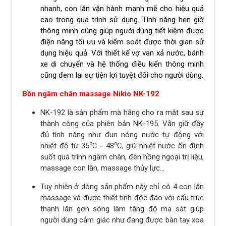
nhanh, con lăn vận hành mạnh mẽ cho hiệu quả
cao trong quá trình sử dụng. Tính năng hẹn giờ
thông minh cũng giúp người dùng tiết kiệm được
điện năng tối ưu và kiểm soát được thời gian sử
dụng hiệu quả. Với thiết kế vợ van xả nước, bánh
xe di chuyển và hệ thống điều kiển thông minh
cũng đem lại sự tiện lợi tuyệt đối cho người dùng.
Bồn ngâm chân massage Nikio NK-192
NK-192 là sản phẩm mà hãng cho ra mắt sau sự
thành công của phiên bản NK-195. Vẫn giữ đầy
đủ tính năng như đun nóng nước tự động với
o
o
nhiệt độ từ 35
C - 48
C, giữ nhiệt nước ổn định
suốt quá trình ngâm chân, đèn hồng ngoại trị liệu,
massage con lăn, massage thủy lực…
Tuy nhiên ở dòng sản phẩm này chỉ có 4 con lăn
massage và được thiết tinh độc đáo với cấu trúc
thanh lăn gợn sóng làm tăng độ ma sát giúp
người dùng cảm giác như đang được bàn tay xoa