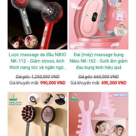
Lược massage da đầu NIKIO
Đai (máy) massage bụng
NK-112 - Giảm stress, kích
Nikio NK-162 - Sưởi ấm giảm
thích nang tóc và ngăn ngừa
đau bụng kinh hiệu quả
tóc gãy rụng
Giá gốc: 1,250,000 VND
Giá gốc: 660,000 VND
Giá khuyến mãi:
990,000 VND
Giá khuyến mãi:
495,000 VND