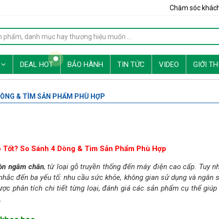
Chăm sóc khác
G
DEAL HOT
BẢO HÀNH
TIN TỨC
VIDEO
GIỚI TH
DÒNG & TÌM SẢN PHẨM PHÙ HỢP
 Tốt? So Sánh 4 Dòng & Tìm Sản Phẩm Phù Hợp
ồn ngâm chân
, từ loại gỗ truyền thống đến máy điện cao cấp. Tuy nh
nhắc đến ba yếu tố: nhu cầu sức khỏe, không gian sử dụng và ngân 
ược phân tích chi tiết từng loại, đánh giá các sản phẩm cụ thể giúp
.