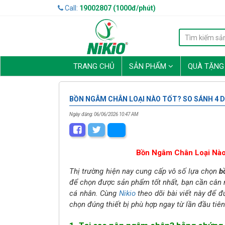
Call:
19002807 (1000đ/phút)
TRANG CHỦ
SẢN PHẨM
QUÀ TẶN
BỒN NGÂM CHÂN LOẠI NÀO TỐT? SO SÁNH 4 
Ngày đăng: 06/06/2026 10:47 AM
Bồn Ngâm Chân Loại Nào
Thị trường hiện nay cung cấp vô số lựa chọn
b
để chọn được sản phẩm tốt nhất, bạn cần cân 
cá nhân. Cùng
Nikio
theo dõi bài viết này để đ
chọn đúng thiết bị phù hợp ngay từ lần đầu tiên