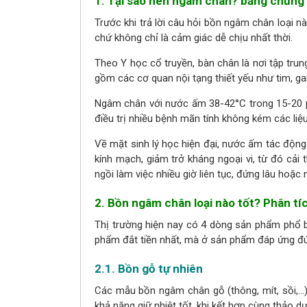
1. Tại sao nên ngâm chân? bằng chứng
Trước khi trả lời câu hỏi bồn ngâm chân loại nà
chứ không chỉ là cảm giác dễ chịu nhất thời.
Theo Y học cổ truyền, bàn chân là nơi tập trun
gồm các cơ quan nội tạng thiết yếu như tim, gan,
Ngâm chân với nước ấm 38-42°C trong 15-20 phú
điều trị nhiều bệnh mãn tính không kém các liệ
Về mặt sinh lý học hiện đại, nước ấm tác độn
kính mạch, giảm trở kháng ngoại vi, từ đó cải 
ngồi làm việc nhiều giờ liên tục, đứng lâu hoặc 
2. Bồn ngâm chân loại nào tốt? Phân tí
Thị trường hiện nay có 4 dòng sản phẩm phổ 
phẩm đắt tiền nhất, mà ở sản phẩm đáp ứng đú
2.1. Bồn gỗ tự nhiên
Các mẫu bồn ngâm chân gỗ (thông, mít, sồi,...
khả năng giữ nhiệt tốt, khi kết hợp cùng thảo d