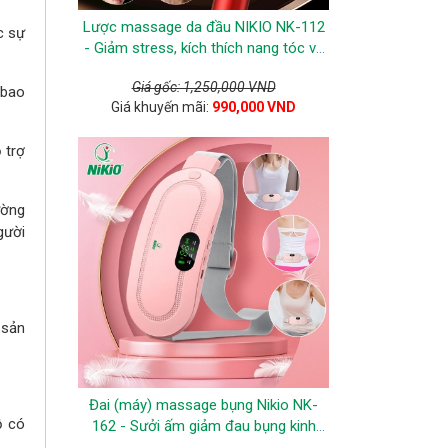
Lược massage da đầu NIKIO NK-112
c sự
- Giảm stress, kích thích nang tóc và
ngăn ngừa tóc gãy rụng
Giá gốc: 1,250,000 VND
 bao
Giá khuyến mãi:
990,000 VND
 trợ
ường
gười
 sản
Đai (máy) massage bụng Nikio NK-
ỗ có
162 - Sưởi ấm giảm đau bụng kinh
hiệu quả