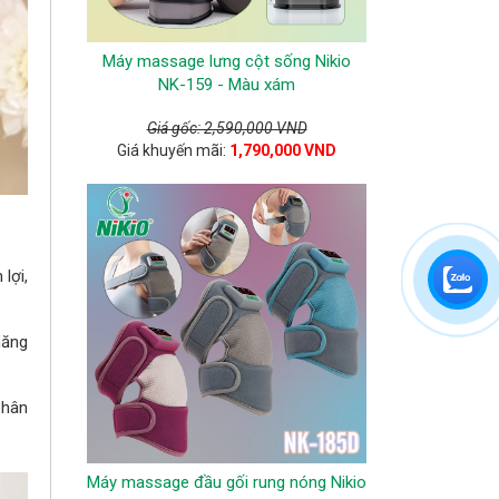
Máy massage lưng cột sống Nikio
NK-159 - Màu xám
Giá gốc: 2,590,000 VND
Giá khuyến mãi:
1,790,000 VND
lợi,
năng
phân
Máy massage đầu gối rung nóng Nikio