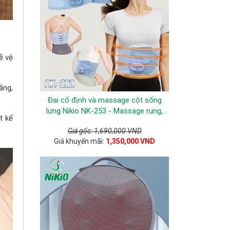
ễ vệ
ăng,
Đai cố định và massage cột sống
lưng Nikio NK-253 - Massage rung,
t kế
EMS, nhiệt nóng
Giá gốc: 1,690,000 VND
Giá khuyến mãi:
1,350,000 VND