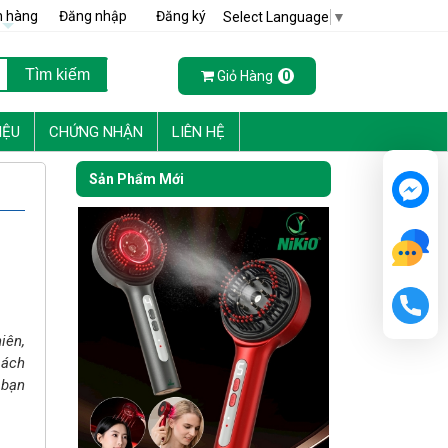
h hàng
Đăng nhập
Đăng ký
Select Language
▼
Giỏ Hàng
0
IỆU
CHỨNG NHẬN
LIÊN HỆ
Sản Phẩm Mới
iên,
sách
 bạn