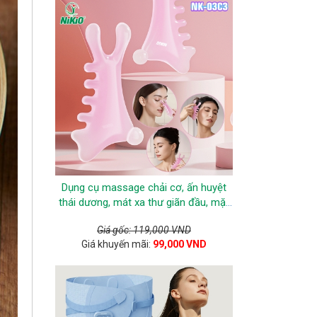
Dụng cụ massage chải cơ, ấn huyệt
thái dương, mát xa thư giãn đầu, mặt
Nikio NK-03C3
Giá gốc: 119,000 VND
Giá khuyến mãi:
99,000 VND